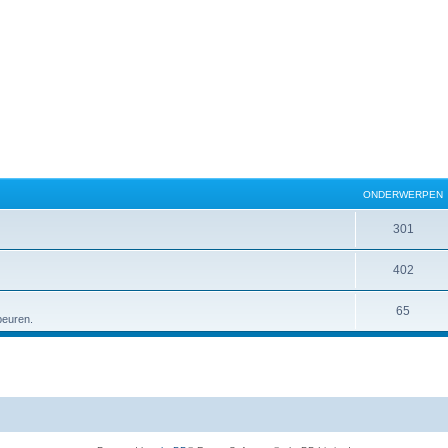
ONDERWERPEN
301
402
65
peuren.