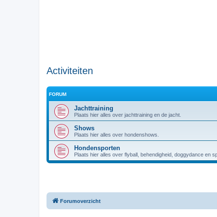
Activiteiten
FORUM
Jachttraining
Plaats hier alles over jachttraining en de jacht.
Shows
Plaats hier alles over hondenshows.
Hondensporten
Plaats hier alles over flyball, behendigheid, doggydance en s
Forumoverzicht