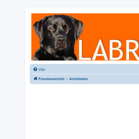
Labradorforum
Het gezelligste Labradorforum van Nederland en België!
V&A
Forumoverzicht
Activiteiten