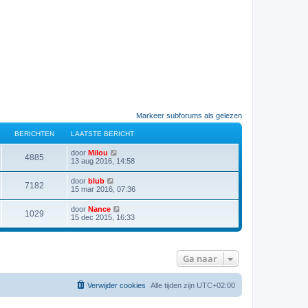
Markeer subforums als gelezen
BERICHTEN
LAATSTE BERICHT
B
door
Milou
4885
e
13 aug 2016, 14:58
k
i
B
door
blub
7182
j
e
15 mar 2016, 07:36
k
k
l
i
B
door
Nance
a
1029
j
e
15 dec 2015, 16:33
a
k
k
t
l
i
s
a
j
t
a
k
e
t
Ga naar
l
b
s
a
e
t
a
r
e
t
i
Verwijder cookies
Alle tijden zijn
UTC+02:00
b
s
c
e
t
h
r
e