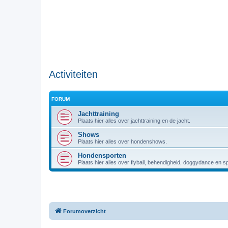
Activiteiten
FORUM
Jachttraining
Plaats hier alles over jachttraining en de jacht.
Shows
Plaats hier alles over hondenshows.
Hondensporten
Plaats hier alles over flyball, behendigheid, doggydance en s
Forumoverzicht