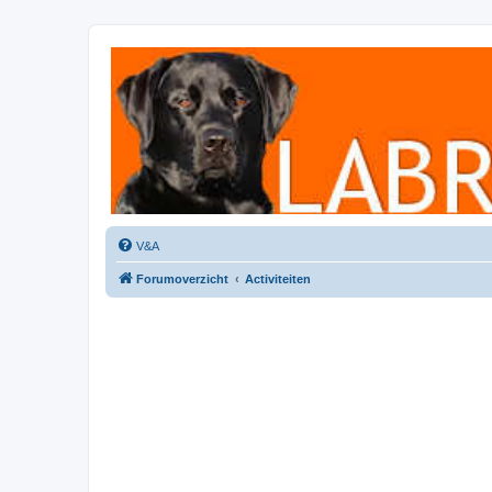
Labradorforum
Het gezelligste Labradorforum van Nederland en België!
V&A
Forumoverzicht
Activiteiten