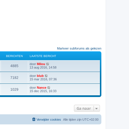
Markeer subforums als gelezen
BERICHTEN
LAATSTE BERICHT
B
door
Milou
4885
e
13 aug 2016, 14:58
k
i
B
door
blub
7182
j
e
15 mar 2016, 07:36
k
k
l
i
B
door
Nance
a
1029
j
e
15 dec 2015, 16:33
a
k
k
t
l
i
s
a
j
t
a
k
e
t
Ga naar
l
b
s
a
e
t
a
r
e
t
i
Verwijder cookies
Alle tijden zijn
UTC+02:00
b
s
c
e
t
h
r
e