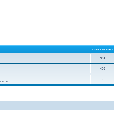
ONDERWERPEN
301
402
65
peuren.