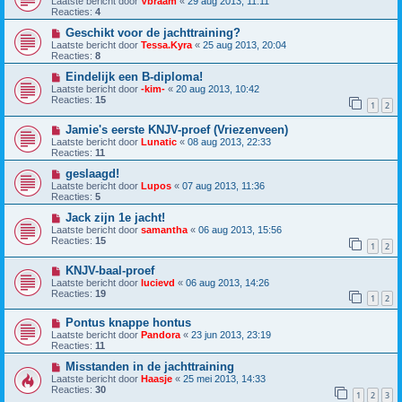
Laatste bericht door
Vbraam
«
29 aug 2013, 11:11
Reacties:
4
Geschikt voor de jachttraining?
Laatste bericht door
Tessa.Kyra
«
25 aug 2013, 20:04
Reacties:
8
Eindelijk een B-diploma!
Laatste bericht door
-kim-
«
20 aug 2013, 10:42
Reacties:
15
1
2
Jamie's eerste KNJV-proef (Vriezenveen)
Laatste bericht door
Lunatic
«
08 aug 2013, 22:33
Reacties:
11
geslaagd!
Laatste bericht door
Lupos
«
07 aug 2013, 11:36
Reacties:
5
Jack zijn 1e jacht!
Laatste bericht door
samantha
«
06 aug 2013, 15:56
Reacties:
15
1
2
KNJV-baal-proef
Laatste bericht door
lucievd
«
06 aug 2013, 14:26
Reacties:
19
1
2
Pontus knappe hontus
Laatste bericht door
Pandora
«
23 jun 2013, 23:19
Reacties:
11
Misstanden in de jachttraining
Laatste bericht door
Haasje
«
25 mei 2013, 14:33
Reacties:
30
1
2
3