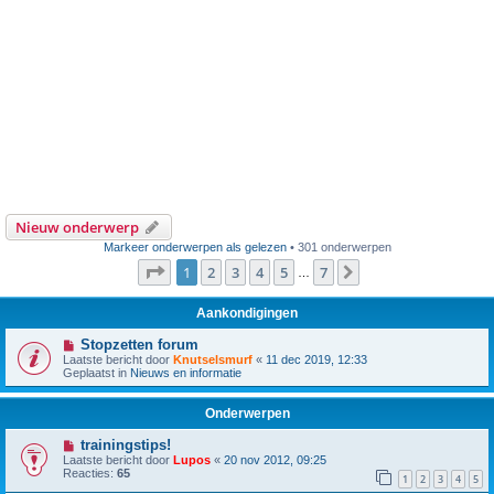
Nieuw onderwerp
Markeer onderwerpen als gelezen
• 301 onderwerpen
Pagina
1
van
7
1
2
3
4
5
7
Volgende
…
Aankondigingen
Stopzetten forum
Laatste bericht door
Knutselsmurf
«
11 dec 2019, 12:33
Geplaatst in
Nieuws en informatie
Onderwerpen
trainingstips!
Laatste bericht door
Lupos
«
20 nov 2012, 09:25
Reacties:
65
1
2
3
4
5