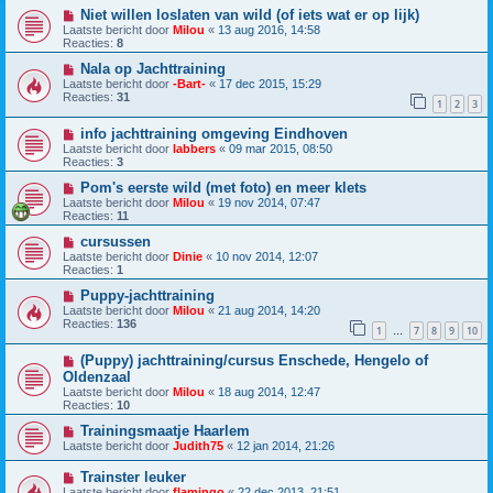
Niet willen loslaten van wild (of iets wat er op lijk)
Laatste bericht door
Milou
«
13 aug 2016, 14:58
Reacties:
8
Nala op Jachttraining
Laatste bericht door
-Bart-
«
17 dec 2015, 15:29
Reacties:
31
1
2
3
info jachttraining omgeving Eindhoven
Laatste bericht door
labbers
«
09 mar 2015, 08:50
Reacties:
3
Pom's eerste wild (met foto) en meer klets
Laatste bericht door
Milou
«
19 nov 2014, 07:47
Reacties:
11
cursussen
Laatste bericht door
Dinie
«
10 nov 2014, 12:07
Reacties:
1
Puppy-jachttraining
Laatste bericht door
Milou
«
21 aug 2014, 14:20
Reacties:
136
1
7
8
9
10
…
(Puppy) jachttraining/cursus Enschede, Hengelo of
Oldenzaal
Laatste bericht door
Milou
«
18 aug 2014, 12:47
Reacties:
10
Trainingsmaatje Haarlem
Laatste bericht door
Judith75
«
12 jan 2014, 21:26
Trainster leuker
Laatste bericht door
flamingo
«
22 dec 2013, 21:51