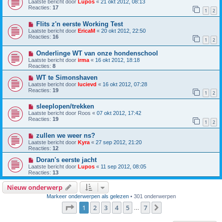
Laatste bericht door
Lupos
«
21 okt 2012, 08:13
Reacties:
17
1
2
Flits z'n eerste Working Test
Laatste bericht door
EricaM
«
20 okt 2012, 22:50
Reacties:
16
1
2
Onderlinge WT van onze hondenschool
Laatste bericht door
irma
«
16 okt 2012, 18:18
Reacties:
8
WT te Simonshaven
Laatste bericht door
lucievd
«
16 okt 2012, 07:28
Reacties:
19
1
2
sleeplopen/trekken
Laatste bericht door
Roos
«
07 okt 2012, 17:42
Reacties:
19
1
2
zullen we weer ns?
Laatste bericht door
Kyra
«
27 sep 2012, 21:20
Reacties:
12
Doran's eerste jacht
Laatste bericht door
Lupos
«
11 sep 2012, 08:05
Reacties:
13
Nieuw onderwerp
Markeer onderwerpen als gelezen
• 301 onderwerpen
Pagina
1
van
7
1
2
3
4
5
7
Volgende
…