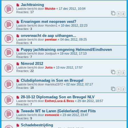
Jachttraining
Laatste bericht door
Muiske
«
17 dec 2012, 10:04
Reacties:
17
1
2
Ervaringen met neopreen vest?
Laatste bericht door
Honden1
«
10 dec 2012, 22:23
Reacties:
3
onverwacht de aap uithangen...
Laatste bericht door
perelaar
«
04 dec 2012, 09:25
Reacties:
4
Puppy jachttraining omgeving Helmond/Eindhoven
Laatste bericht door
Jootjuuh
«
19 nov 2012, 17:13
Reacties:
7
Nimrod 2012
Laatste bericht door
Jutta
«
13 nov 2012, 17:57
Reacties:
22
1
2
Clubdiplomadag in Son en Breugel
Laatste bericht door
mariska1972
«
02 nov 2012, 07:17
Reacties:
18
1
2
28-10-12 Diplomadag Son en Breugel NLV
Laatste bericht door
Esther,Luca & Bess
«
29 okt 2012, 18:57
Reacties:
7
Tweede WT te Laren (Gelderland) met Flits
Laatste bericht door
esmoezie
«
23 okt 2012, 23:47
Reacties:
9
Schadebestrijding