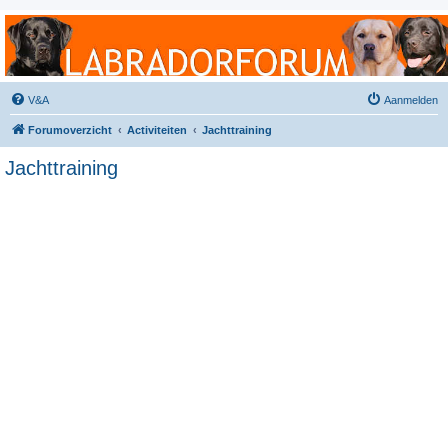
Labradorforum
Het gezelligste Labradorforum van Nederland en België!
V&A
Aanmelden
Forumoverzicht
Activiteiten
Jachttraining
Jachttraining