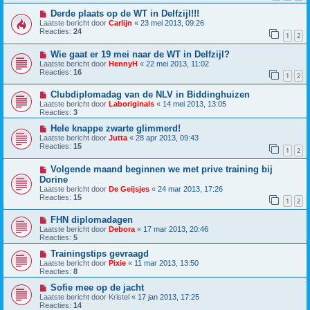
Derde plaats op de WT in Delfzijl!!!
Laatste bericht door
Carlijn
«
23 mei 2013, 09:26
Reacties:
24
1
2
Wie gaat er 19 mei naar de WT in Delfzijl?
Laatste bericht door
HennyH
«
22 mei 2013, 11:02
Reacties:
16
1
2
Clubdiplomadag van de NLV in Biddinghuizen
Laatste bericht door
Laboriginals
«
14 mei 2013, 13:05
Reacties:
3
Hele knappe zwarte glimmerd!
Laatste bericht door
Jutta
«
28 apr 2013, 09:43
Reacties:
15
1
2
Volgende maand beginnen we met prive training bij
Dorine
Laatste bericht door
De Geijsjes
«
24 mar 2013, 17:26
Reacties:
15
1
2
FHN diplomadagen
Laatste bericht door
Debora
«
17 mar 2013, 20:46
Reacties:
5
Trainingstips gevraagd
Laatste bericht door
Pixie
«
11 mar 2013, 13:50
Reacties:
8
Sofie mee op de jacht
Laatste bericht door
Kristel
«
17 jan 2013, 17:25
Reacties:
14