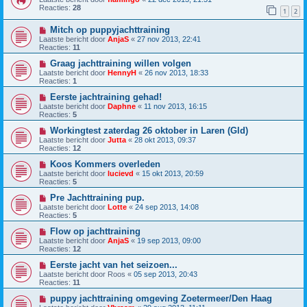
Reacties:
28
1
2
Mitch op puppyjachttraining
Laatste bericht door
AnjaS
«
27 nov 2013, 22:41
Reacties:
11
Graag jachttraining willen volgen
Laatste bericht door
HennyH
«
26 nov 2013, 18:33
Reacties:
1
Eerste jachtraining gehad!
Laatste bericht door
Daphne
«
11 nov 2013, 16:15
Reacties:
5
Workingtest zaterdag 26 oktober in Laren (Gld)
Laatste bericht door
Jutta
«
28 okt 2013, 09:37
Reacties:
12
Koos Kommers overleden
Laatste bericht door
lucievd
«
15 okt 2013, 20:59
Reacties:
5
Pre Jachttraining pup.
Laatste bericht door
Lotte
«
24 sep 2013, 14:08
Reacties:
5
Flow op jachttraining
Laatste bericht door
AnjaS
«
19 sep 2013, 09:00
Reacties:
12
Eerste jacht van het seizoen...
Laatste bericht door
Roos
«
05 sep 2013, 20:43
Reacties:
11
puppy jachttraining omgeving Zoetermeer/Den Haag