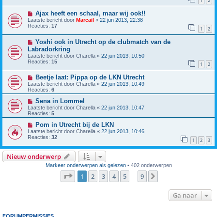
1
2
Ajax heeft een schaal, maar wij ook!!
Laatste bericht door
Marcail
«
22 jun 2013, 22:38
Reacties:
17
1
2
Yoshi ook in Utrecht op de clubmatch van de
Labradorkring
Laatste bericht door
Charella
«
22 jun 2013, 10:50
Reacties:
15
1
2
Beetje laat: Pippa op de LKN Utrecht
Laatste bericht door
Charella
«
22 jun 2013, 10:49
Reacties:
6
Sena in Lommel
Laatste bericht door
Charella
«
22 jun 2013, 10:47
Reacties:
5
Pom in Utrecht bij de LKN
Laatste bericht door
Charella
«
22 jun 2013, 10:46
Reacties:
32
1
2
3
Nieuw onderwerp
Markeer onderwerpen als gelezen
• 402 onderwerpen
Pagina
1
van
9
1
2
3
4
5
9
Volgende
…
Ga naar
FORUMPERMISSIES