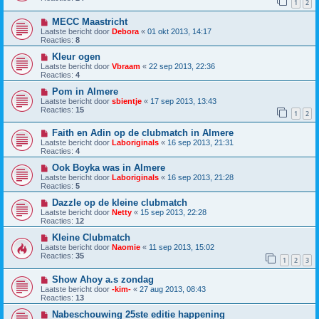
1
2
MECC Maastricht
Laatste bericht door
Debora
«
01 okt 2013, 14:17
Reacties:
8
Kleur ogen
Laatste bericht door
Vbraam
«
22 sep 2013, 22:36
Reacties:
4
Pom in Almere
Laatste bericht door
sbientje
«
17 sep 2013, 13:43
Reacties:
15
1
2
Faith en Adin op de clubmatch in Almere
Laatste bericht door
Laboriginals
«
16 sep 2013, 21:31
Reacties:
4
Ook Boyka was in Almere
Laatste bericht door
Laboriginals
«
16 sep 2013, 21:28
Reacties:
5
Dazzle op de kleine clubmatch
Laatste bericht door
Netty
«
15 sep 2013, 22:28
Reacties:
12
Kleine Clubmatch
Laatste bericht door
Naomie
«
11 sep 2013, 15:02
Reacties:
35
1
2
3
Show Ahoy a.s zondag
Laatste bericht door
-kim-
«
27 aug 2013, 08:43
Reacties:
13
Nabeschouwing 25ste editie happening