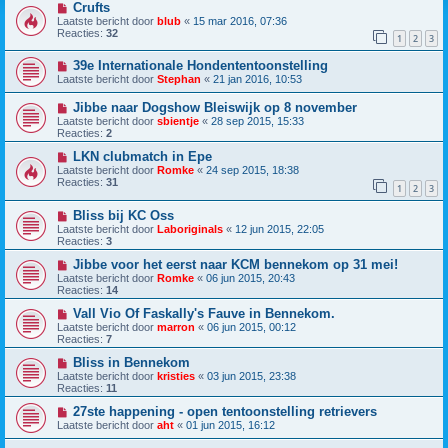
Crufts
Laatste bericht door
blub
«
15 mar 2016, 07:36
Reacties:
32
1
2
3
39e Internationale Hondententoonstelling
Laatste bericht door
Stephan
«
21 jan 2016, 10:53
Jibbe naar Dogshow Bleiswijk op 8 november
Laatste bericht door
sbientje
«
28 sep 2015, 15:33
Reacties:
2
LKN clubmatch in Epe
Laatste bericht door
Romke
«
24 sep 2015, 18:38
Reacties:
31
1
2
3
Bliss bij KC Oss
Laatste bericht door
Laboriginals
«
12 jun 2015, 22:05
Reacties:
3
Jibbe voor het eerst naar KCM bennekom op 31 mei!
Laatste bericht door
Romke
«
06 jun 2015, 20:43
Reacties:
14
Vall Vio Of Faskally's Fauve in Bennekom.
Laatste bericht door
marron
«
06 jun 2015, 00:12
Reacties:
7
Bliss in Bennekom
Laatste bericht door
kristies
«
03 jun 2015, 23:38
Reacties:
11
27ste happening - open tentoonstelling retrievers
Laatste bericht door
aht
«
01 jun 2015, 16:12