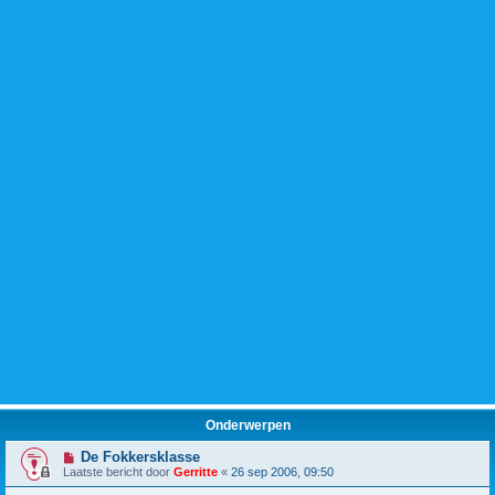
Onderwerpen
De Fokkersklasse
Laatste bericht door
Gerritte
«
26 sep 2006, 09:50