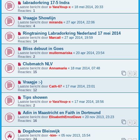
labradorkring 17-5 Indra
Laatste bericht door
x-YaraYoup-x
«
18 mei 2014, 20:33
Reacties:
1
Vraagje Showlijn
Laatste bericht door
miranda
«
27 apr 2014, 22:06
Reacties:
4
Ringtraining Labradorkring Nederland 17 mei 2014
Laatste bericht door
Marcail
«
27 apr 2014, 19:59
Reacties:
14
Bliss debuut in Goes
Laatste bericht door
mullermariska
«
20 apr 2014, 23:54
Reacties:
2
Clubmatch NLV
Laatste bericht door
Annamaria
«
18 mar 2014, 07:48
Reacties:
15
1
2
Vraagje :-)
Laatste bericht door
Cath-67
«
17 mar 2014, 23:01
Reacties:
12
Tips showen
Laatste bericht door
x-YaraYoup-x
«
17 mar 2014, 18:56
Reacties:
2
Adin in Maastricht en Faith in Dortmund
Laatste bericht door
ElisabethErnstDave
«
20 nov 2013, 23:23
Reacties:
16
1
2
Dogshow Bleiswijk
Laatste bericht door
-kim-
«
05 nov 2013, 15:54
Reacties:
24