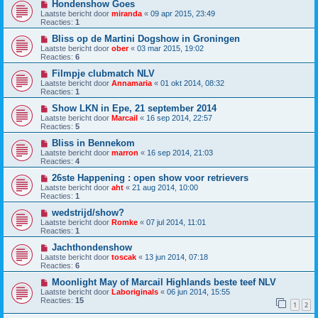
Hondenshow Goes
Laatste bericht door
miranda
«
09 apr 2015, 23:49
Reacties:
1
Bliss op de Martini Dogshow in Groningen
Laatste bericht door
ober
«
03 mar 2015, 19:02
Reacties:
6
Filmpje clubmatch NLV
Laatste bericht door
Annamaria
«
01 okt 2014, 08:32
Reacties:
1
Show LKN in Epe, 21 september 2014
Laatste bericht door
Marcail
«
16 sep 2014, 22:57
Reacties:
5
Bliss in Bennekom
Laatste bericht door
marron
«
16 sep 2014, 21:03
Reacties:
4
26ste Happening : open show voor retrievers
Laatste bericht door
aht
«
21 aug 2014, 10:00
Reacties:
1
wedstrijd/show?
Laatste bericht door
Romke
«
07 jul 2014, 11:01
Reacties:
1
Jachthondenshow
Laatste bericht door
toscak
«
13 jun 2014, 07:18
Reacties:
6
Moonlight May of Marcail Highlands beste teef NLV
Laatste bericht door
Laboriginals
«
06 jun 2014, 15:55
Reacties:
15
1
2