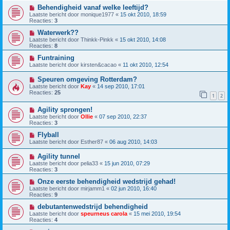
Behendigheid vanaf welke leeftijd?
Laatste bericht door
monique1977
«
15 okt 2010, 18:59
Reacties:
3
Waterwerk??
Laatste bericht door
Thinkk-Pinkk
«
15 okt 2010, 14:08
Reacties:
8
Funtraining
Laatste bericht door
kirsten&cacao
«
11 okt 2010, 12:54
Speuren omgeving Rotterdam?
Laatste bericht door
Kay
«
14 sep 2010, 17:01
Reacties:
25
1
2
Agility sprongen!
Laatste bericht door
Ollie
«
07 sep 2010, 22:37
Reacties:
3
Flyball
Laatste bericht door
Esther87
«
06 aug 2010, 14:03
Agility tunnel
Laatste bericht door
pelia33
«
15 jun 2010, 07:29
Reacties:
3
Onze eerste behendigheid wedstrijd gehad!
Laatste bericht door
mirjamm1
«
02 jun 2010, 16:40
Reacties:
9
debutantenwedstrijd behendigheid
Laatste bericht door
speurneus carola
«
15 mei 2010, 19:54
Reacties:
4