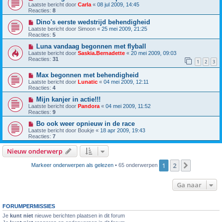
Laatste bericht door
Carla
«
08 jul 2009, 14:45
Reacties:
8
Dino's eerste wedstrijd behendigheid
Laatste bericht door
Simoon
«
25 mei 2009, 21:25
Reacties:
5
Luna vandaag begonnen met flyball
Laatste bericht door
Saskia.Bernadette
«
20 mei 2009, 09:03
Reacties:
31
1
2
3
Max begonnen met behendigheid
Laatste bericht door
Lunatic
«
04 mei 2009, 12:11
Reacties:
4
Mijn kanjer in actie!!!
Laatste bericht door
Pandora
«
04 mei 2009, 11:52
Reacties:
9
Bo ook weer opnieuw in de race
Laatste bericht door
Boukje
«
18 apr 2009, 19:43
Reacties:
7
Nieuw onderwerp
1
2
Volgende
Markeer onderwerpen als gelezen
• 65 onderwerpen
Ga naar
FORUMPERMISSIES
Je
kunt niet
nieuwe berichten plaatsen in dit forum