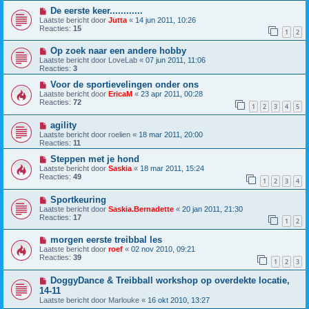
De eerste keer............
Laatste bericht door
Jutta
«
14 jun 2011, 10:26
Reacties:
15
1
2
Op zoek naar een andere hobby
Laatste bericht door
LoveLab
«
07 jun 2011, 11:06
Reacties:
3
Voor de sportievelingen onder ons
Laatste bericht door
EricaM
«
23 apr 2011, 00:28
Reacties:
72
1
2
3
4
5
agility
Laatste bericht door
roelien
«
18 mar 2011, 20:00
Reacties:
11
Steppen met je hond
Laatste bericht door
Saskia
«
18 mar 2011, 15:24
Reacties:
49
1
2
3
4
Sportkeuring
Laatste bericht door
Saskia.Bernadette
«
20 jan 2011, 21:30
Reacties:
17
1
2
morgen eerste treibbal les
Laatste bericht door
roef
«
02 nov 2010, 09:21
Reacties:
39
1
2
3
DoggyDance & Treibball workshop op overdekte locatie,
14-11
Laatste bericht door
Marlouke
«
16 okt 2010, 13:27