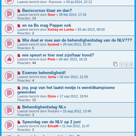
Laatste bericht door
-Ramona-
«
03 jul 2014, 22:12
Basiscursus klaar en dan?
Laatste bericht door
floor
«
28 feb 2014, 17:18
Reacties:
14
en na Bo mag Pepper ook
Laatste bericht door
Kelsey en Lenka
«
29 okt 2013, 08:50
Reacties:
2
Wie doet er mee aan de behendigheidsdag van de NLV???
Laatste bericht door
lucievd
«
29 mei 2013, 15:39
Reacties:
5
wie speurt er hier met zijn/haar hond?
Laatste bericht door
Pixie
«
06 dec 2012, 16:15
Reacties:
44
1
2
3
Examen behendigheid!
Laatste bericht door
Jutta
«
28 nov 2012, 12:29
Reacties:
4
joy, pup van het laatst nestje is wereldkampioene
geworden
Laatste bericht door
Dinie
«
17 sep 2012, 19:54
Reacties:
13
Behendigheidsdag NLv
Laatste bericht door
Roduke
«
15 aug 2012, 13:49
Reacties:
3
Speurdag van de NLV op 2 juni
Laatste bericht door
EricaM
«
21 mei 2012, 11:47
Reacties:
2