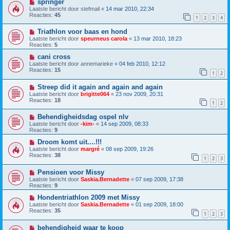
springer
Laatste bericht door
stefmail
«
14 mar 2010, 22:34
Reacties:
45
1
2
3
4
Triathlon voor baas en hond
Laatste bericht door
speurneus carola
«
13 mar 2010, 18:23
Reacties:
5
cani cross
Laatste bericht door
annemarieke
«
04 feb 2010, 12:12
Reacties:
15
1
2
Streep did it again and again and again
Laatste bericht door
brigitte064
«
23 nov 2009, 20:31
Reacties:
18
1
2
Behendigheidsdag ospel nlv
Laatste bericht door
-kim-
«
14 sep 2009, 08:33
Reacties:
9
Droom komt uit....!!!
Laatste bericht door
margré
«
08 sep 2009, 19:26
Reacties:
38
1
2
3
Pensioen voor Missy
Laatste bericht door
Saskia.Bernadette
«
07 sep 2009, 17:38
Reacties:
9
Hondentriathlon 2009 met Missy
Laatste bericht door
Saskia.Bernadette
«
01 sep 2009, 18:00
Reacties:
35
1
2
3
behendigheid waar te koop