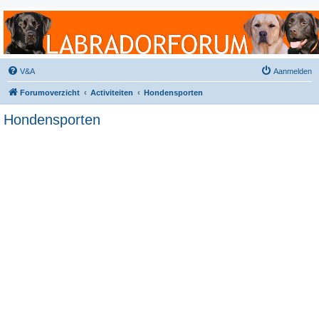
Labradorforum
Het gezelligste Labradorforum van Nederland en België!
V&A
Aanmelden
Forumoverzicht
Activiteiten
Hondensporten
Hondensporten