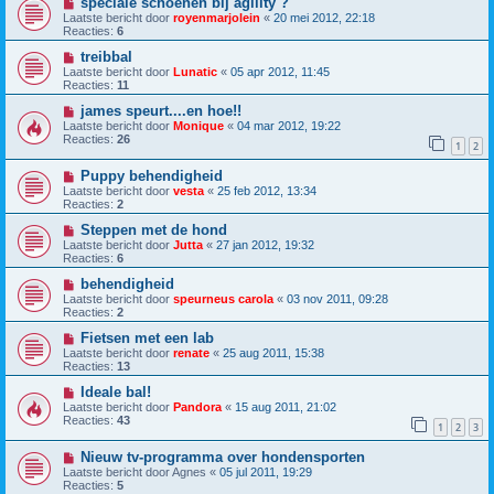
speciale schoenen bij agility ?
Laatste bericht door
royenmarjolein
«
20 mei 2012, 22:18
Reacties:
6
treibbal
Laatste bericht door
Lunatic
«
05 apr 2012, 11:45
Reacties:
11
james speurt....en hoe!!
Laatste bericht door
Monique
«
04 mar 2012, 19:22
Reacties:
26
1
2
Puppy behendigheid
Laatste bericht door
vesta
«
25 feb 2012, 13:34
Reacties:
2
Steppen met de hond
Laatste bericht door
Jutta
«
27 jan 2012, 19:32
Reacties:
6
behendigheid
Laatste bericht door
speurneus carola
«
03 nov 2011, 09:28
Reacties:
2
Fietsen met een lab
Laatste bericht door
renate
«
25 aug 2011, 15:38
Reacties:
13
Ideale bal!
Laatste bericht door
Pandora
«
15 aug 2011, 21:02
Reacties:
43
1
2
3
Nieuw tv-programma over hondensporten
Laatste bericht door
Agnes
«
05 jul 2011, 19:29
Reacties:
5