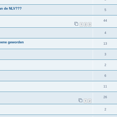
van de NLV???
5
44
1
2
3
4
pioene geworden
13
3
2
6
11
26
1
2
2