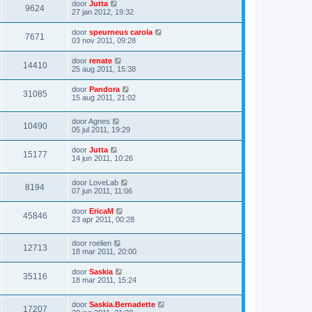
door
Jutta
9624
27 jan 2012, 19:32
door
speurneus carola
7671
03 nov 2011, 09:28
door
renate
14410
25 aug 2011, 15:38
door
Pandora
31085
15 aug 2011, 21:02
door
Agnes
10490
05 jul 2011, 19:29
door
Jutta
15177
14 jun 2011, 10:26
door
LoveLab
8194
07 jun 2011, 11:06
door
EricaM
45846
23 apr 2011, 00:28
door
roelien
12713
18 mar 2011, 20:00
door
Saskia
35116
18 mar 2011, 15:24
door
Saskia.Bernadette
17207