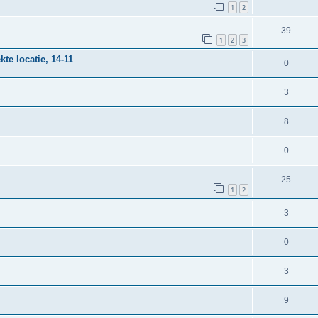
1
2
39
1
2
3
e locatie, 14-11
0
3
8
0
25
1
2
3
0
3
9