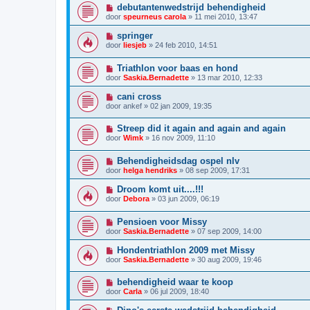
debutantenwedstrijd behendigheid
door
speurneus carola
»
11 mei 2010, 13:47
springer
door
liesjeb
»
24 feb 2010, 14:51
Triathlon voor baas en hond
door
Saskia.Bernadette
»
13 mar 2010, 12:33
cani cross
door
ankef
»
02 jan 2009, 19:35
Streep did it again and again and again
door
Wimk
»
16 nov 2009, 11:10
Behendigheidsdag ospel nlv
door
helga hendriks
»
08 sep 2009, 17:31
Droom komt uit....!!!
door
Debora
»
03 jun 2009, 06:19
Pensioen voor Missy
door
Saskia.Bernadette
»
07 sep 2009, 14:00
Hondentriathlon 2009 met Missy
door
Saskia.Bernadette
»
30 aug 2009, 19:46
behendigheid waar te koop
door
Carla
»
06 jul 2009, 18:40