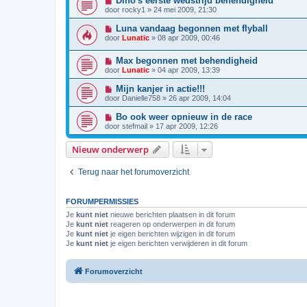
Dino's eerste wedstrijd behendigheid
door
rocky1
»
24 mei 2009, 21:30
Luna vandaag begonnen met flyball
door
Lunatic
»
08 apr 2009, 00:46
Max begonnen met behendigheid
door
Lunatic
»
04 apr 2009, 13:39
Mijn kanjer in actie!!!
door
Danielle758
»
26 apr 2009, 14:04
Bo ook weer opnieuw in de race
door
stefmail
»
17 apr 2009, 12:26
Nieuw onderwerp
Terug naar het forumoverzicht
FORUMPERMISSIES
Je
kunt niet
nieuwe berichten plaatsen in dit forum
Je
kunt niet
reageren op onderwerpen in dit forum
Je
kunt niet
je eigen berichten wijzigen in dit forum
Je
kunt niet
je eigen berichten verwijderen in dit forum
Forumoverzicht