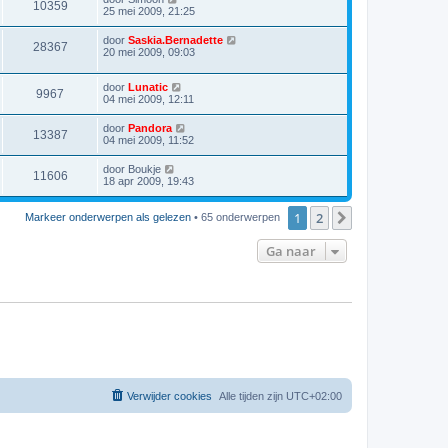
10359
25 mei 2009, 21:25
door
Saskia.Bernadette
28367
20 mei 2009, 09:03
door
Lunatic
9967
04 mei 2009, 12:11
door
Pandora
13387
04 mei 2009, 11:52
door
Boukje
11606
18 apr 2009, 19:43
1
2
Volgende
Markeer onderwerpen als gelezen
• 65 onderwerpen
Ga naar
Verwijder cookies
Alle tijden zijn
UTC+02:00