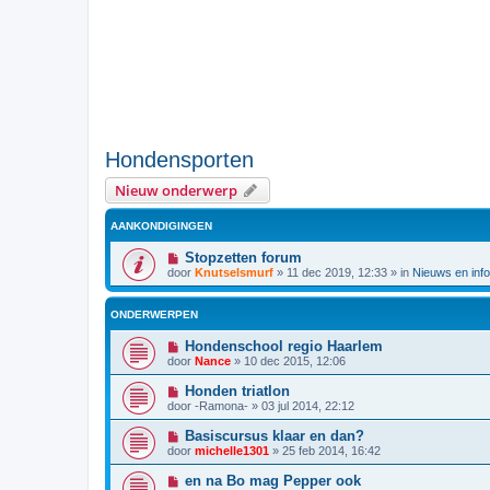
Hondensporten
Nieuw onderwerp
AANKONDIGINGEN
Stopzetten forum
door
Knutselsmurf
»
11 dec 2019, 12:33
» in
Nieuws en info
ONDERWERPEN
Hondenschool regio Haarlem
door
Nance
»
10 dec 2015, 12:06
Honden triatlon
door
-Ramona-
»
03 jul 2014, 22:12
Basiscursus klaar en dan?
door
michelle1301
»
25 feb 2014, 16:42
en na Bo mag Pepper ook