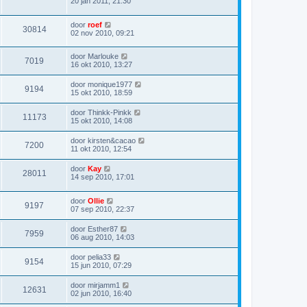
20 jan 2011, 21:30
door
roef
30814
02 nov 2010, 09:21
door
Marlouke
7019
16 okt 2010, 13:27
door
monique1977
9194
15 okt 2010, 18:59
door
Thinkk-Pinkk
11173
15 okt 2010, 14:08
door
kirsten&cacao
7200
11 okt 2010, 12:54
door
Kay
28011
14 sep 2010, 17:01
door
Ollie
9197
07 sep 2010, 22:37
door
Esther87
7959
06 aug 2010, 14:03
door
pelia33
9154
15 jun 2010, 07:29
door
mirjamm1
12631
02 jun 2010, 16:40