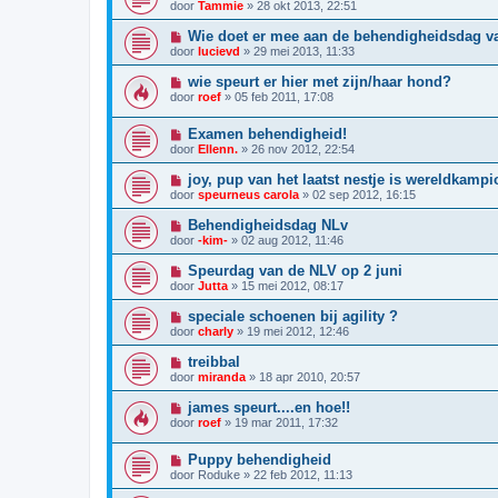
door
Tammie
»
28 okt 2013, 22:51
Wie doet er mee aan de behendigheidsdag 
door
lucievd
»
29 mei 2013, 11:33
wie speurt er hier met zijn/haar hond?
door
roef
»
05 feb 2011, 17:08
Examen behendigheid!
door
Ellenn.
»
26 nov 2012, 22:54
joy, pup van het laatst nestje is wereldkam
door
speurneus carola
»
02 sep 2012, 16:15
Behendigheidsdag NLv
door
-kim-
»
02 aug 2012, 11:46
Speurdag van de NLV op 2 juni
door
Jutta
»
15 mei 2012, 08:17
speciale schoenen bij agility ?
door
charly
»
19 mei 2012, 12:46
treibbal
door
miranda
»
18 apr 2010, 20:57
james speurt....en hoe!!
door
roef
»
19 mar 2011, 17:32
Puppy behendigheid
door
Roduke
»
22 feb 2012, 11:13