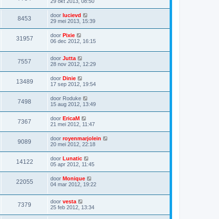
29 okt 2013, 08:50
door
lucievd
8453
29 mei 2013, 15:39
door
Pixie
31957
06 dec 2012, 16:15
door
Jutta
7557
28 nov 2012, 12:29
door
Dinie
13489
17 sep 2012, 19:54
door
Roduke
7498
15 aug 2012, 13:49
door
EricaM
7367
21 mei 2012, 11:47
door
royenmarjolein
9089
20 mei 2012, 22:18
door
Lunatic
14122
05 apr 2012, 11:45
door
Monique
22055
04 mar 2012, 19:22
door
vesta
7379
25 feb 2012, 13:34