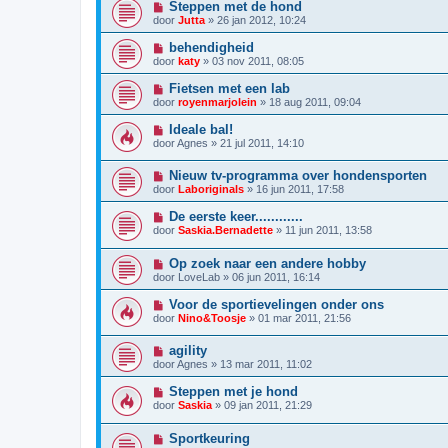
Steppen met de hond
door
Jutta
»
26 jan 2012, 10:24
behendigheid
door
katy
»
03 nov 2011, 08:05
Fietsen met een lab
door
royenmarjolein
»
18 aug 2011, 09:04
Ideale bal!
door
Agnes
»
21 jul 2011, 14:10
Nieuw tv-programma over hondensporten
door
Laboriginals
»
16 jun 2011, 17:58
De eerste keer............
door
Saskia.Bernadette
»
11 jun 2011, 13:58
Op zoek naar een andere hobby
door
LoveLab
»
06 jun 2011, 16:14
Voor de sportievelingen onder ons
door
Nino&Toosje
»
01 mar 2011, 21:56
agility
door
Agnes
»
13 mar 2011, 11:02
Steppen met je hond
door
Saskia
»
09 jan 2011, 21:29
Sportkeuring