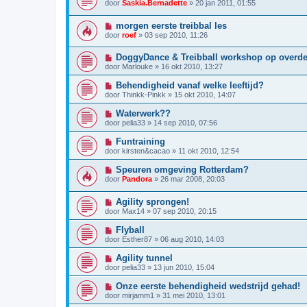
door
Saskia.Bernadette
»
20 jan 2011, 01:55
morgen eerste treibbal les
door
roef
»
03 sep 2010, 11:26
DoggyDance & Treibball workshop op overdekt
door
Marlouke
»
16 okt 2010, 13:27
Behendigheid vanaf welke leeftijd?
door
Thinkk-Pinkk
»
15 okt 2010, 14:07
Waterwerk??
door
pelia33
»
14 sep 2010, 07:56
Funtraining
door
kirsten&cacao
»
11 okt 2010, 12:54
Speuren omgeving Rotterdam?
door
Pandora
»
26 mar 2008, 20:03
Agility sprongen!
door
Max14
»
07 sep 2010, 20:15
Flyball
door
Esther87
»
06 aug 2010, 14:03
Agility tunnel
door
pelia33
»
13 jun 2010, 15:04
Onze eerste behendigheid wedstrijd gehad!
door
mirjamm1
»
31 mei 2010, 13:01