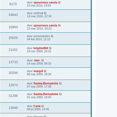
door
speurneus carola
9173
15 mei 2010, 19:54
door
stefmail
34643
14 mar 2010, 22:34
door
speurneus carola
10903
13 mar 2010, 18:23
door
annemarieke
25629
04 feb 2010, 12:12
door
brigitte064
21051
23 nov 2009, 20:31
door
-kim-
13733
14 sep 2009, 08:33
door
margré
30294
08 sep 2009, 19:26
door
Saskia.Bernadette
12673
07 sep 2009, 17:38
door
Saskia.Bernadette
31298
01 sep 2009, 18:00
door
Carla
13949
08 jul 2009, 14:45
door
Simoon