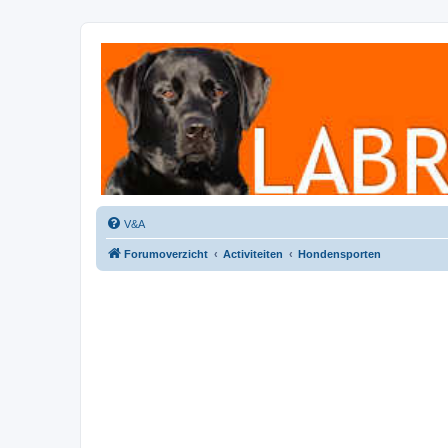
Labradorforum
Het gezelligste Labradorforum van Nederland en België!
V&A
Forumoverzicht
Activiteiten
Hondensporten