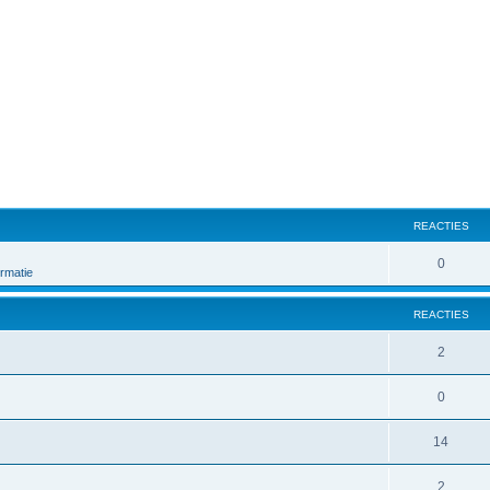
REACTIES
0
rmatie
REACTIES
2
0
14
2