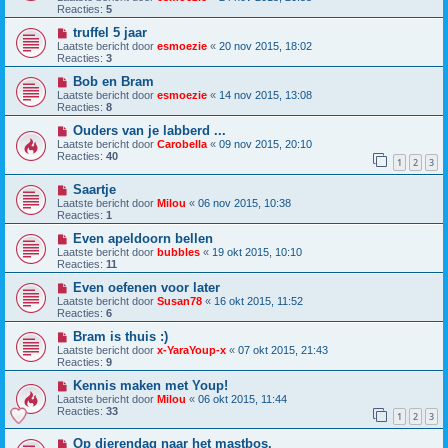
Reacties:
5
truffel 5 jaar
Laatste bericht door
esmoezie
«
20 nov 2015, 18:02
Reacties:
3
Bob en Bram
Laatste bericht door
esmoezie
«
14 nov 2015, 13:08
Reacties:
8
Ouders van je labberd ...
Laatste bericht door
Carobella
«
09 nov 2015, 20:10
Reacties:
40
1
2
3
Saartje
Laatste bericht door
Milou
«
06 nov 2015, 10:38
Reacties:
1
Even apeldoorn bellen
Laatste bericht door
bubbles
«
19 okt 2015, 10:10
Reacties:
11
Even oefenen voor later
Laatste bericht door
Susan78
«
16 okt 2015, 11:52
Reacties:
6
Bram is thuis :)
Laatste bericht door
x-YaraYoup-x
«
07 okt 2015, 21:43
Reacties:
9
Kennis maken met Youp!
Laatste bericht door
Milou
«
06 okt 2015, 11:44
Reacties:
33
1
2
3
Op dierendag naar het mastbos.