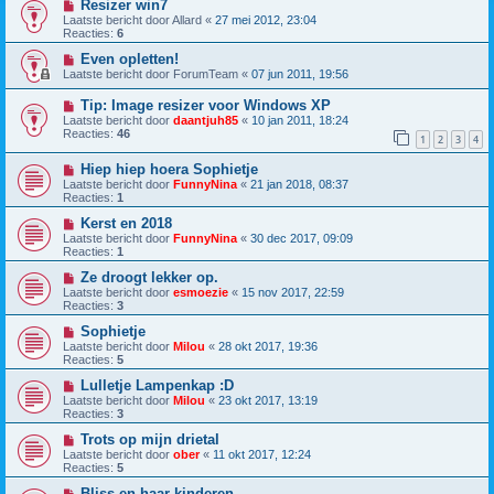
Resizer win7
Laatste bericht door
Allard
«
27 mei 2012, 23:04
Reacties:
6
Even opletten!
Laatste bericht door
ForumTeam
«
07 jun 2011, 19:56
Tip: Image resizer voor Windows XP
Laatste bericht door
daantjuh85
«
10 jan 2011, 18:24
Reacties:
46
1
2
3
4
Hiep hiep hoera Sophietje
Laatste bericht door
FunnyNina
«
21 jan 2018, 08:37
Reacties:
1
Kerst en 2018
Laatste bericht door
FunnyNina
«
30 dec 2017, 09:09
Reacties:
1
Ze droogt lekker op.
Laatste bericht door
esmoezie
«
15 nov 2017, 22:59
Reacties:
3
Sophietje
Laatste bericht door
Milou
«
28 okt 2017, 19:36
Reacties:
5
Lulletje Lampenkap :D
Laatste bericht door
Milou
«
23 okt 2017, 13:19
Reacties:
3
Trots op mijn drietal
Laatste bericht door
ober
«
11 okt 2017, 12:24
Reacties:
5
Bliss en haar kinderen