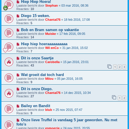
Hiep Hiep Hoera!
Laatste bericht door
Stephan
«
03 mar 2016, 08:36
Reacties:
10
Diego 15 weken.
Laatste bericht door
Chantal76
«
18 feb 2016, 17:08
Reacties:
5
Bob en Bram samen op vakantie
Laatste bericht door
Muiske
«
17 feb 2016, 09:05
Reacties:
14
Hiep hiep hoeraaaaaaaaaa
Laatste bericht door
Wil enCo
«
31 jan 2016, 15:02
Reacties:
7
Dit is onze Saartje
Laatste bericht door
Carobella
«
15 jan 2016, 23:01
Reacties:
43
1
2
3
Wat groeit dat toch hard
Laatste bericht door
Milou
«
05 jan 2016, 16:05
Reacties:
9
Dit is onze Diego.
Laatste bericht door
Chantal76
«
14 dec 2015, 10:34
Reacties:
27
1
2
Bailey en Bandit
Laatste bericht door
blub
«
25 nov 2015, 07:47
Reacties:
9
Onze lieve Truffel is vandaag 5 jaar geworden. Nu met
foto's
Laatste bericht door
esmoezie
«
24 nov 2015, 20:55