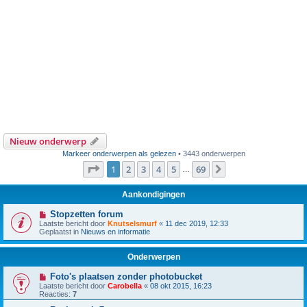
Nieuw onderwerp
Markeer onderwerpen als gelezen
• 3443 onderwerpen
Pagina
1
van
69
1
2
3
4
5
69
Volgende
…
Aankondigingen
Stopzetten forum
Laatste bericht door
Knutselsmurf
«
11 dec 2019, 12:33
Geplaatst in
Nieuws en informatie
Onderwerpen
Foto's plaatsen zonder photobucket
Laatste bericht door
Carobella
«
08 okt 2015, 16:23
Reacties:
7