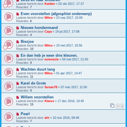
Laatste bericht door
Karlien
«
02 okt 2017, 17:37
Reacties:
7
Even voorstellen (afgesplitst onderwerp)
Laatste bericht door
Milou
«
23 sep 2017, 15:09
Reacties:
6
Nieuwe hondenmand
Laatste bericht door
Caya
«
19 jul 2017, 17:08
Reacties:
4
Biezjoe
Laatste bericht door
Milou
«
10 mei 2017, 10:56
Reacties:
10
En dan heb je weer drie kleuren.
Laatste bericht door
esmoezie
«
09 mei 2017, 21:50
Reacties:
9
Wachten duurt lang
Laatste bericht door
Milou
«
01 apr 2017, 14:47
Reacties:
11
Karel de Grote
Laatste bericht door
Susan78
«
07 mar 2017, 11:00
Reacties:
9
Willem voorstellen
Laatste bericht door
Klarus
«
17 dec 2016, 19:45
Reacties:
15
1
2
Pearl
Laatste bericht door
aht
«
10 nov 2016, 08:48
Reacties:
7