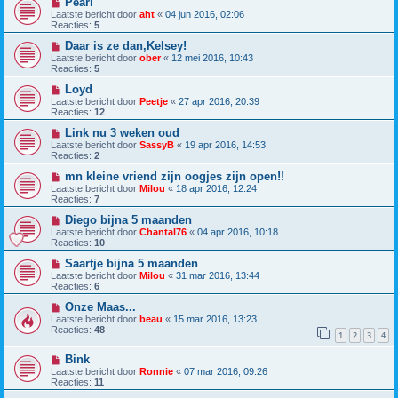
Pearl
Laatste bericht door
aht
«
04 jun 2016, 02:06
Reacties:
5
Daar is ze dan,Kelsey!
Laatste bericht door
ober
«
12 mei 2016, 10:43
Reacties:
5
Loyd
Laatste bericht door
Peetje
«
27 apr 2016, 20:39
Reacties:
12
Link nu 3 weken oud
Laatste bericht door
SassyB
«
19 apr 2016, 14:53
Reacties:
2
mn kleine vriend zijn oogjes zijn open!!
Laatste bericht door
Milou
«
18 apr 2016, 12:24
Reacties:
7
Diego bijna 5 maanden
Laatste bericht door
Chantal76
«
04 apr 2016, 10:18
Reacties:
10
Saartje bijna 5 maanden
Laatste bericht door
Milou
«
31 mar 2016, 13:44
Reacties:
6
Onze Maas...
Laatste bericht door
beau
«
15 mar 2016, 13:23
Reacties:
48
1
2
3
4
Bink
Laatste bericht door
Ronnie
«
07 mar 2016, 09:26
Reacties:
11