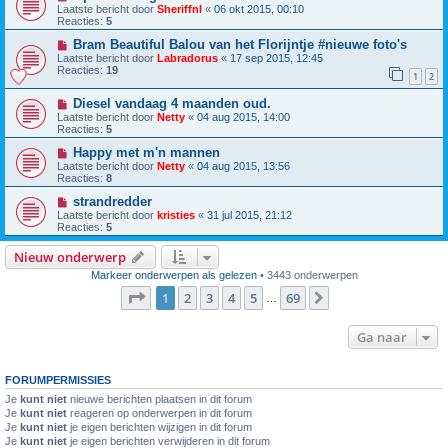
Laatste bericht door
Sheriffnl
«
06 okt 2015, 00:10
Reacties:
5
Bram Beautiful Balou van het Florijntje #nieuwe foto's
Laatste bericht door
Labradorus
«
17 sep 2015, 12:45
Reacties:
19
1
2
Diesel vandaag 4 maanden oud.
Laatste bericht door
Netty
«
04 aug 2015, 14:00
Reacties:
5
Happy met m'n mannen
Laatste bericht door
Netty
«
04 aug 2015, 13:56
Reacties:
8
strandredder
Laatste bericht door
kristies
«
31 jul 2015, 21:12
Reacties:
5
Nieuw onderwerp
Markeer onderwerpen als gelezen
• 3443 onderwerpen
Pagina
1
van
69
1
2
3
4
5
69
Volgende
…
Ga naar
FORUMPERMISSIES
Je
kunt niet
nieuwe berichten plaatsen in dit forum
Je
kunt niet
reageren op onderwerpen in dit forum
Je
kunt niet
je eigen berichten wijzigen in dit forum
Je
kunt niet
je eigen berichten verwijderen in dit forum