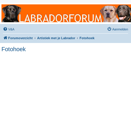
Labradorforum
Het gezelligste Labradorforum van Nederland en België!
V&A
Aanmelden
Forumoverzicht
Artistiek met je Labrador
Fotohoek
Fotohoek