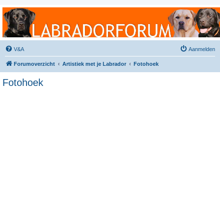
Labradorforum
Het gezelligste Labradorforum van Nederland en België!
V&A
Aanmelden
Forumoverzicht
Artistiek met je Labrador
Fotohoek
Fotohoek