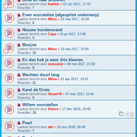
Laatste bericht door
Karlien
«
02 okt 2017, 17:37
Reacties:
7
Even voorstellen (afgesplitst onderwerp)
Laatste bericht door
Milou
«
23 sep 2017, 15:09
Reacties:
6
Nieuwe hondenmand
Laatste bericht door
Caya
«
19 jul 2017, 17:08
Reacties:
4
Biezjoe
Laatste bericht door
Milou
«
10 mei 2017, 10:56
Reacties:
10
En dan heb je weer drie kleuren.
Laatste bericht door
esmoezie
«
09 mei 2017, 21:50
Reacties:
9
Wachten duurt lang
Laatste bericht door
Milou
«
01 apr 2017, 14:47
Reacties:
11
Karel de Grote
Laatste bericht door
Susan78
«
07 mar 2017, 11:00
Reacties:
9
Willem voorstellen
Laatste bericht door
Klarus
«
17 dec 2016, 19:45
Reacties:
15
1
2
Pearl
Laatste bericht door
aht
«
10 nov 2016, 08:48
Reacties:
7