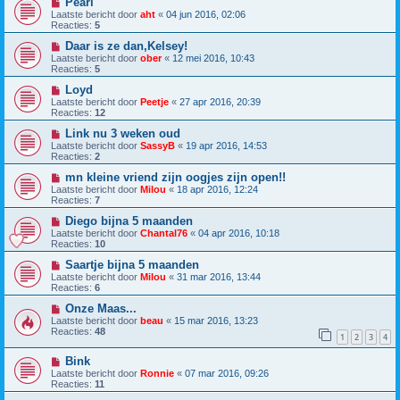
Pearl
Laatste bericht door
aht
«
04 jun 2016, 02:06
Reacties:
5
Daar is ze dan,Kelsey!
Laatste bericht door
ober
«
12 mei 2016, 10:43
Reacties:
5
Loyd
Laatste bericht door
Peetje
«
27 apr 2016, 20:39
Reacties:
12
Link nu 3 weken oud
Laatste bericht door
SassyB
«
19 apr 2016, 14:53
Reacties:
2
mn kleine vriend zijn oogjes zijn open!!
Laatste bericht door
Milou
«
18 apr 2016, 12:24
Reacties:
7
Diego bijna 5 maanden
Laatste bericht door
Chantal76
«
04 apr 2016, 10:18
Reacties:
10
Saartje bijna 5 maanden
Laatste bericht door
Milou
«
31 mar 2016, 13:44
Reacties:
6
Onze Maas...
Laatste bericht door
beau
«
15 mar 2016, 13:23
Reacties:
48
1
2
3
4
Bink
Laatste bericht door
Ronnie
«
07 mar 2016, 09:26
Reacties:
11