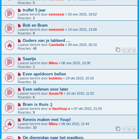
Reacties:
5
truffel 5 jaar
Laatste bericht door
esmoezie
«
20 nov 2015, 18:02
Reacties:
3
Bob en Bram
Laatste bericht door
esmoezie
«
14 nov 2015, 13:08
Reacties:
8
Ouders van je labberd ...
Laatste bericht door
Carobella
«
09 nov 2015, 20:10
Reacties:
40
1
2
3
Saartje
Laatste bericht door
Milou
«
06 nov 2015, 10:38
Reacties:
1
Even apeldoorn bellen
Laatste bericht door
bubbles
«
19 okt 2015, 10:10
Reacties:
11
Even oefenen voor later
Laatste bericht door
Susan78
«
16 okt 2015, 11:52
Reacties:
6
Bram is thuis :)
Laatste bericht door
x-YaraYoup-x
«
07 okt 2015, 21:43
Reacties:
9
Kennis maken met Youp!
Laatste bericht door
Milou
«
06 okt 2015, 11:44
Reacties:
33
1
2
3
Op dierendag naar het mastbos.