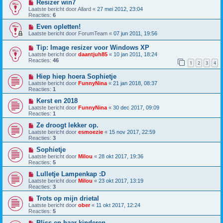
Resizer win7
Laatste bericht door
Allard
«
27 mei 2012, 23:04
Reacties:
6
Even opletten!
Laatste bericht door
ForumTeam
«
07 jun 2011, 19:56
Tip: Image resizer voor Windows XP
Laatste bericht door
daantjuh85
«
10 jan 2011, 18:24
Reacties:
46
1
2
3
4
Hiep hiep hoera Sophietje
Laatste bericht door
FunnyNina
«
21 jan 2018, 08:37
Reacties:
1
Kerst en 2018
Laatste bericht door
FunnyNina
«
30 dec 2017, 09:09
Reacties:
1
Ze droogt lekker op.
Laatste bericht door
esmoezie
«
15 nov 2017, 22:59
Reacties:
3
Sophietje
Laatste bericht door
Milou
«
28 okt 2017, 19:36
Reacties:
5
Lulletje Lampenkap :D
Laatste bericht door
Milou
«
23 okt 2017, 13:19
Reacties:
3
Trots op mijn drietal
Laatste bericht door
ober
«
11 okt 2017, 12:24
Reacties:
5
Bliss en haar kinderen