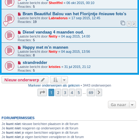
Laatste bericht door
Sheriffnl
«
06 okt 2015, 00:10
Reacties:
5
Bram Beautiful Balou van het Florijntje #nieuwe foto's
Laatste bericht door
Labradorus
«
17 sep 2015, 12:45
Reacties:
19
1
2
Diesel vandaag 4 maanden oud.
Laatste bericht door
Netty
«
04 aug 2015, 14:00
Reacties:
5
Happy met m'n mannen
Laatste bericht door
Netty
«
04 aug 2015, 13:56
Reacties:
8
strandredder
Laatste bericht door
kristies
«
31 jul 2015, 21:12
Reacties:
5
Nieuw onderwerp
Markeer onderwerpen als gelezen
• 3443 onderwerpen
Pagina
1
van
69
1
2
3
4
5
69
Volgende
…
Ga naar
FORUMPERMISSIES
Je
kunt niet
nieuwe berichten plaatsen in dit forum
Je
kunt niet
reageren op onderwerpen in dit forum
Je
kunt niet
je eigen berichten wijzigen in dit forum
Je
kunt niet
je eigen berichten verwijderen in dit forum