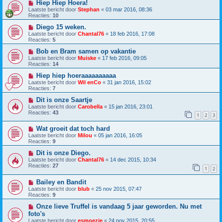
Hiep Hiep Hoera!
Laatste bericht door
Stephan
«
03 mar 2016, 08:36
Reacties:
10
Diego 15 weken.
Laatste bericht door
Chantal76
«
18 feb 2016, 17:08
Reacties:
5
Bob en Bram samen op vakantie
Laatste bericht door
Muiske
«
17 feb 2016, 09:05
Reacties:
14
Hiep hiep hoeraaaaaaaaaa
Laatste bericht door
Wil enCo
«
31 jan 2016, 15:02
Reacties:
7
Dit is onze Saartje
Laatste bericht door
Carobella
«
15 jan 2016, 23:01
Reacties:
43
1
2
3
Wat groeit dat toch hard
Laatste bericht door
Milou
«
05 jan 2016, 16:05
Reacties:
9
Dit is onze Diego.
Laatste bericht door
Chantal76
«
14 dec 2015, 10:34
Reacties:
27
1
2
Bailey en Bandit
Laatste bericht door
blub
«
25 nov 2015, 07:47
Reacties:
9
Onze lieve Truffel is vandaag 5 jaar geworden. Nu met
foto's
Laatste bericht door
esmoezie
«
24 nov 2015, 20:55