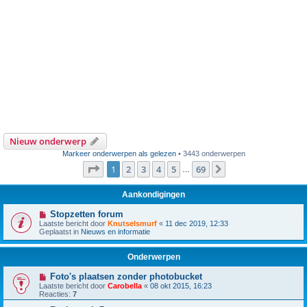
Nieuw onderwerp
Markeer onderwerpen als gelezen
• 3443 onderwerpen
Pagina
1
van
69
1
2
3
4
5
69
Volgende
…
Aankondigingen
Stopzetten forum
Laatste bericht door
Knutselsmurf
«
11 dec 2019, 12:33
Geplaatst in
Nieuws en informatie
Onderwerpen
Foto's plaatsen zonder photobucket
Laatste bericht door
Carobella
«
08 okt 2015, 16:23
Reacties:
7