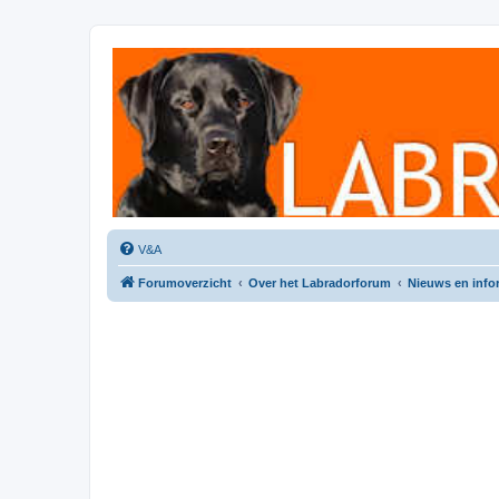
Labradorforum
Het gezelligste Labradorforum van Nederland en België!
V&A
Forumoverzicht
Over het Labradorforum
Nieuws en info