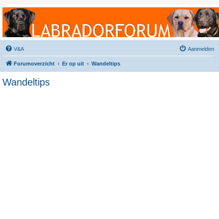
Labradorforum
Het gezelligste Labradorforum van Nederland en België!
V&A
Aanmelden
Forumoverzicht
Er op uit
Wandeltips
Wandeltips