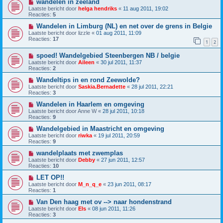
wandelen in zeeland
Laatste bericht door
helga hendriks
«
11 aug 2011, 19:02
Reacties:
5
Wandelen in Limburg (NL) en net over de grens in Belgie
Laatste bericht door
lizzle
«
01 aug 2011, 11:09
Reacties:
17
1
2
spoed! Wandelgebied Steenbergen NB / belgie
Laatste bericht door
Aileen
«
30 jul 2011, 11:37
Reacties:
2
Wandeltips in en rond Zeewolde?
Laatste bericht door
Saskia.Bernadette
«
28 jul 2011, 22:21
Reacties:
3
Wandelen in Haarlem en omgeving
Laatste bericht door
Anne W
«
28 jul 2011, 10:18
Reacties:
9
Wandelgebied in Maastricht en omgeving
Laatste bericht door
riwka
«
19 jul 2011, 20:59
Reacties:
9
wandelplaats met zwemplas
Laatste bericht door
Debby
«
27 jun 2011, 12:57
Reacties:
10
LET OP!!
Laatste bericht door
M_n_q_e
«
23 jun 2011, 08:17
Reacties:
1
Van Den haag met ov --> naar hondenstrand
Laatste bericht door
Els
«
08 jun 2011, 11:26
Reacties:
3