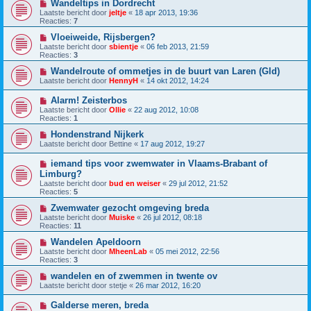
Wandeltips in Dordrecht
Laatste bericht door
jeltje
«
18 apr 2013, 19:36
Reacties:
7
Vloeiweide, Rijsbergen?
Laatste bericht door
sbientje
«
06 feb 2013, 21:59
Reacties:
3
Wandelroute of ommetjes in de buurt van Laren (Gld)
Laatste bericht door
HennyH
«
14 okt 2012, 14:24
Alarm! Zeisterbos
Laatste bericht door
Ollie
«
22 aug 2012, 10:08
Reacties:
1
Hondenstrand Nijkerk
Laatste bericht door
Bettine
«
17 aug 2012, 19:27
iemand tips voor zwemwater in Vlaams-Brabant of
Limburg?
Laatste bericht door
bud en weiser
«
29 jul 2012, 21:52
Reacties:
5
Zwemwater gezocht omgeving breda
Laatste bericht door
Muiske
«
26 jul 2012, 08:18
Reacties:
11
Wandelen Apeldoorn
Laatste bericht door
MheenLab
«
05 mei 2012, 22:56
Reacties:
3
wandelen en of zwemmen in twente ov
Laatste bericht door
stetje
«
26 mar 2012, 16:20
Galderse meren, breda