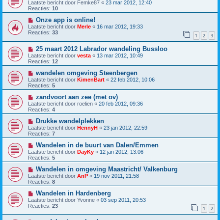
Laatste bericht door
Femke87
«
23 mar 2012, 12:40
Reacties:
10
Onze app is online!
Laatste bericht door
Merle
«
16 mar 2012, 19:33
Reacties:
33
1
2
3
25 maart 2012 Labrador wandeling Bussloo
Laatste bericht door
vesta
«
13 mar 2012, 10:49
Reacties:
12
wandelen omgeving Steenbergen
Laatste bericht door
KimenBart
«
22 feb 2012, 10:06
Reacties:
5
zandvoort aan zee (met ov)
Laatste bericht door
roelien
«
20 feb 2012, 09:36
Reacties:
4
Drukke wandelplekken
Laatste bericht door
HennyH
«
23 jan 2012, 22:59
Reacties:
7
Wandelen in de buurt van Dalen/Emmen
Laatste bericht door
DayKy
«
12 jan 2012, 13:06
Reacties:
5
Wandelen in omgeving Maastricht/ Valkenburg
Laatste bericht door
AnP
«
19 nov 2011, 21:58
Reacties:
8
Wandelen in Hardenberg
Laatste bericht door
Yvonne
«
03 sep 2011, 20:53
Reacties:
23
1
2