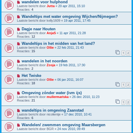
wandelen voor hulphond
Laatste bericht door
Jutta
«
20 apr 2011, 15:10
Reacties:
4
Wandeltips met water omgeving Wijchen/Nijmegen?
Laatste bericht door
kelly1609
«
19 apr 2011, 17:45
Dagje naar Houten
Laatste bericht door
AnjaS
«
11 apr 2011, 21:28
Reacties:
12
Wandeltips in het midden van het land?
Laatste bericht door
Ollie
«
22 feb 2011, 21:43
Reacties:
15
1
2
wandelen in het noorden
Laatste bericht door
Zosja
«
19 feb 2011, 17:30
Reacties:
2
Het Twiske
Laatste bericht door
Ollie
«
06 jan 2011, 16:07
Reacties:
18
1
2
Omgeving zónder water (ivm ijs)
Laatste bericht door
mullermariska
«
26 dec 2010, 11:23
Reacties:
21
1
2
wandeltips in omgeving Zaanstad
Laatste bericht door
nicolientje
«
17 dec 2010, 10:41
Reacties:
6
Wandelen/ zwemmen omgeving Maarsbergen
Laatste bericht door
BGR
«
24 nov 2010, 09:49