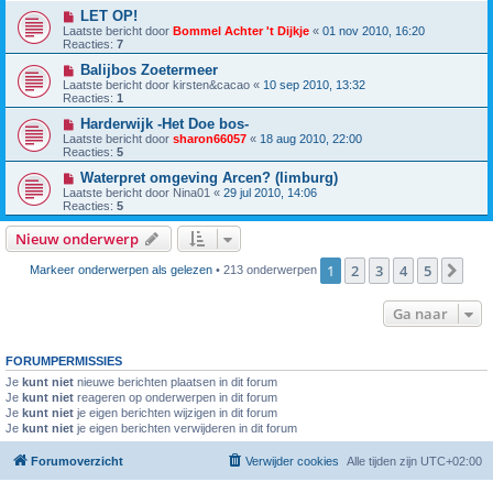
LET OP!
Laatste bericht door
Bommel Achter 't Dijkje
«
01 nov 2010, 16:20
Reacties:
7
Balijbos Zoetermeer
Laatste bericht door
kirsten&cacao
«
10 sep 2010, 13:32
Reacties:
1
Harderwijk -Het Doe bos-
Laatste bericht door
sharon66057
«
18 aug 2010, 22:00
Reacties:
5
Waterpret omgeving Arcen? (limburg)
Laatste bericht door
Nina01
«
29 jul 2010, 14:06
Reacties:
5
Nieuw onderwerp
1
2
3
4
5
Vol
Markeer onderwerpen als gelezen
• 213 onderwerpen
Ga naar
FORUMPERMISSIES
Je
kunt niet
nieuwe berichten plaatsen in dit forum
Je
kunt niet
reageren op onderwerpen in dit forum
Je
kunt niet
je eigen berichten wijzigen in dit forum
Je
kunt niet
je eigen berichten verwijderen in dit forum
Forumoverzicht
Verwijder cookies
Alle tijden zijn
UTC+02:00