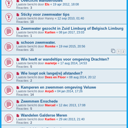
Overzicht wandelroutes
Laatste bericht door
Els
«
19 apr 2012, 18:08
Reacties:
3
Sticky voor zwemwater tips
Laatste bericht door
Hanny
«
12 sep 2010, 01:40
Reacties:
10
Zwemwater gezocht in Zuid Limburg of Belgisch Limburg
Laatste bericht door
Karlien
«
08 jun 2017, 23:03
Reacties:
1
schoon zwemwater.
Laatste bericht door
Romke
«
19 mei 2015, 20:56
Reacties:
21
1
2
Wie heeft er wandeltips voor omgeving Drachten?
Laatste bericht door
marietje
«
17 aug 2014, 14:53
Reacties:
5
Wie loopt ook lange(re) afstanden?
Laatste bericht door
Dees en Floor
«
08 aug 2014, 20:12
Reacties:
2
Kamperen en zwemmen omgeving Veluwe
Laatste bericht door
AnjaS
«
04 jan 2014, 17:26
Reacties:
14
Zwemmen Enschede
Laatste bericht door
Marcail
«
12 dec 2013, 17:08
Reacties:
5
Wandelen Galderse Meren
Laatste bericht door
Karlien
«
29 okt 2013, 21:40
Reacties:
2