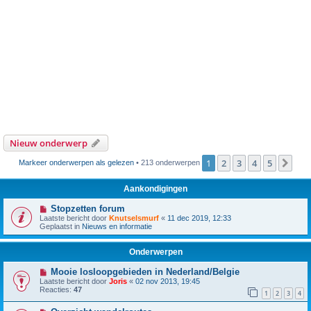
Nieuw onderwerp
1
2
3
4
5
Vol
Markeer onderwerpen als gelezen
• 213 onderwerpen
Aankondigingen
Stopzetten forum
Laatste bericht door
Knutselsmurf
«
11 dec 2019, 12:33
Geplaatst in
Nieuws en informatie
Onderwerpen
Mooie losloopgebieden in Nederland/Belgie
Laatste bericht door
Joris
«
02 nov 2013, 19:45
Reacties:
47
1
2
3
4