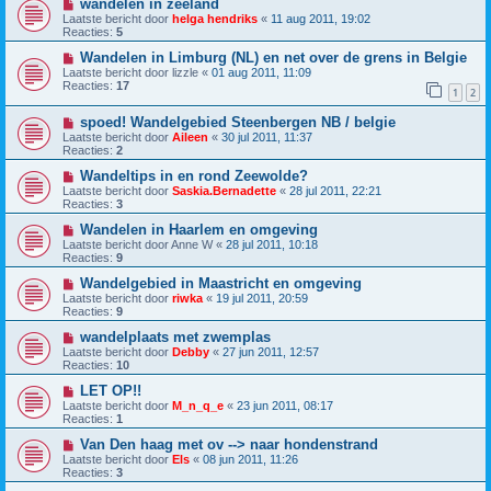
wandelen in zeeland
Laatste bericht door
helga hendriks
«
11 aug 2011, 19:02
Reacties:
5
Wandelen in Limburg (NL) en net over de grens in Belgie
Laatste bericht door
lizzle
«
01 aug 2011, 11:09
Reacties:
17
1
2
spoed! Wandelgebied Steenbergen NB / belgie
Laatste bericht door
Aileen
«
30 jul 2011, 11:37
Reacties:
2
Wandeltips in en rond Zeewolde?
Laatste bericht door
Saskia.Bernadette
«
28 jul 2011, 22:21
Reacties:
3
Wandelen in Haarlem en omgeving
Laatste bericht door
Anne W
«
28 jul 2011, 10:18
Reacties:
9
Wandelgebied in Maastricht en omgeving
Laatste bericht door
riwka
«
19 jul 2011, 20:59
Reacties:
9
wandelplaats met zwemplas
Laatste bericht door
Debby
«
27 jun 2011, 12:57
Reacties:
10
LET OP!!
Laatste bericht door
M_n_q_e
«
23 jun 2011, 08:17
Reacties:
1
Van Den haag met ov --> naar hondenstrand
Laatste bericht door
Els
«
08 jun 2011, 11:26
Reacties:
3