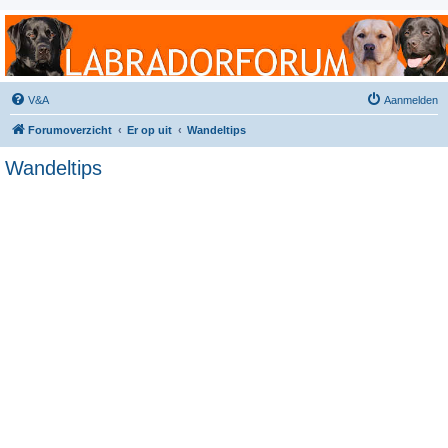
Labradorforum
Het gezelligste Labradorforum van Nederland en België!
V&A
Aanmelden
Forumoverzicht
Er op uit
Wandeltips
Wandeltips