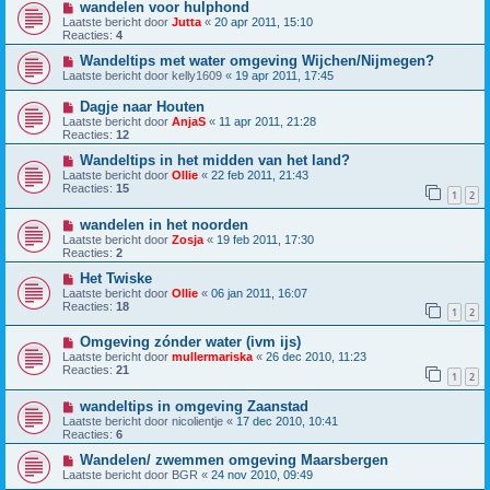
wandelen voor hulphond
Laatste bericht door
Jutta
«
20 apr 2011, 15:10
Reacties:
4
Wandeltips met water omgeving Wijchen/Nijmegen?
Laatste bericht door
kelly1609
«
19 apr 2011, 17:45
Dagje naar Houten
Laatste bericht door
AnjaS
«
11 apr 2011, 21:28
Reacties:
12
Wandeltips in het midden van het land?
Laatste bericht door
Ollie
«
22 feb 2011, 21:43
Reacties:
15
1
2
wandelen in het noorden
Laatste bericht door
Zosja
«
19 feb 2011, 17:30
Reacties:
2
Het Twiske
Laatste bericht door
Ollie
«
06 jan 2011, 16:07
Reacties:
18
1
2
Omgeving zónder water (ivm ijs)
Laatste bericht door
mullermariska
«
26 dec 2010, 11:23
Reacties:
21
1
2
wandeltips in omgeving Zaanstad
Laatste bericht door
nicolientje
«
17 dec 2010, 10:41
Reacties:
6
Wandelen/ zwemmen omgeving Maarsbergen
Laatste bericht door
BGR
«
24 nov 2010, 09:49