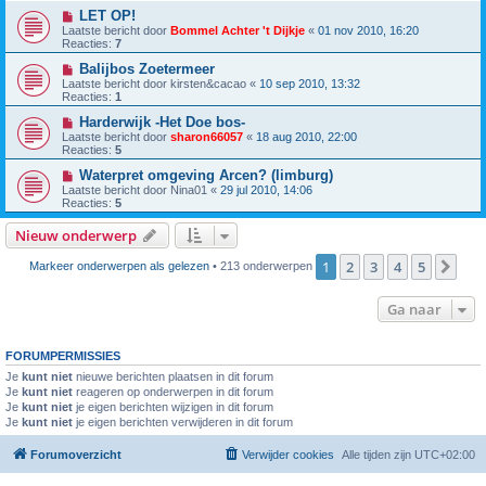
LET OP!
Laatste bericht door
Bommel Achter 't Dijkje
«
01 nov 2010, 16:20
Reacties:
7
Balijbos Zoetermeer
Laatste bericht door
kirsten&cacao
«
10 sep 2010, 13:32
Reacties:
1
Harderwijk -Het Doe bos-
Laatste bericht door
sharon66057
«
18 aug 2010, 22:00
Reacties:
5
Waterpret omgeving Arcen? (limburg)
Laatste bericht door
Nina01
«
29 jul 2010, 14:06
Reacties:
5
Nieuw onderwerp
1
2
3
4
5
Vol
Markeer onderwerpen als gelezen
• 213 onderwerpen
Ga naar
FORUMPERMISSIES
Je
kunt niet
nieuwe berichten plaatsen in dit forum
Je
kunt niet
reageren op onderwerpen in dit forum
Je
kunt niet
je eigen berichten wijzigen in dit forum
Je
kunt niet
je eigen berichten verwijderen in dit forum
Forumoverzicht
Verwijder cookies
Alle tijden zijn
UTC+02:00