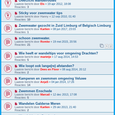
Overzicht wandelroutes
Laatste bericht door
Els
«
19 apr 2012, 18:08
Reacties:
3
Sticky voor zwemwater tips
Laatste bericht door
Hanny
«
12 sep 2010, 01:40
Reacties:
10
Zwemwater gezocht in Zuid Limburg of Belgisch Limburg
Laatste bericht door
Karlien
«
08 jun 2017, 23:03
Reacties:
1
schoon zwemwater.
Laatste bericht door
Romke
«
19 mei 2015, 20:56
Reacties:
21
1
2
Wie heeft er wandeltips voor omgeving Drachten?
Laatste bericht door
marietje
«
17 aug 2014, 14:53
Reacties:
5
Wie loopt ook lange(re) afstanden?
Laatste bericht door
Dees en Floor
«
08 aug 2014, 20:12
Reacties:
2
Kamperen en zwemmen omgeving Veluwe
Laatste bericht door
AnjaS
«
04 jan 2014, 17:26
Reacties:
14
Zwemmen Enschede
Laatste bericht door
Marcail
«
12 dec 2013, 17:08
Reacties:
5
Wandelen Galderse Meren
Laatste bericht door
Karlien
«
29 okt 2013, 21:40
Reacties:
2