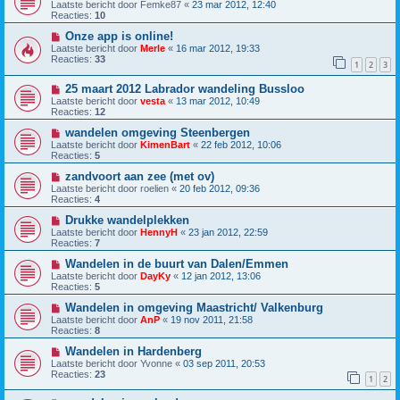
Laatste bericht door
Femke87
«
23 mar 2012, 12:40
Reacties:
10
Onze app is online!
Laatste bericht door
Merle
«
16 mar 2012, 19:33
Reacties:
33
1
2
3
25 maart 2012 Labrador wandeling Bussloo
Laatste bericht door
vesta
«
13 mar 2012, 10:49
Reacties:
12
wandelen omgeving Steenbergen
Laatste bericht door
KimenBart
«
22 feb 2012, 10:06
Reacties:
5
zandvoort aan zee (met ov)
Laatste bericht door
roelien
«
20 feb 2012, 09:36
Reacties:
4
Drukke wandelplekken
Laatste bericht door
HennyH
«
23 jan 2012, 22:59
Reacties:
7
Wandelen in de buurt van Dalen/Emmen
Laatste bericht door
DayKy
«
12 jan 2012, 13:06
Reacties:
5
Wandelen in omgeving Maastricht/ Valkenburg
Laatste bericht door
AnP
«
19 nov 2011, 21:58
Reacties:
8
Wandelen in Hardenberg
Laatste bericht door
Yvonne
«
03 sep 2011, 20:53
Reacties:
23
1
2