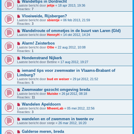
Wandeltips in Dordrecht
Laatste bericht door
jeltje
«
18 apr 2013, 19:36
Reacties:
7
Vloeiweide, Rijsbergen?
Laatste bericht door
sbientje
«
06 feb 2013, 21:59
Reacties:
3
Wandelroute of ommetjes in de buurt van Laren (Gld)
Laatste bericht door
HennyH
«
14 okt 2012, 14:24
Alarm! Zeisterbos
Laatste bericht door
Ollie
«
22 aug 2012, 10:08
Reacties:
1
Hondenstrand Nijkerk
Laatste bericht door
Bettine
«
17 aug 2012, 19:27
iemand tips voor zwemwater in Vlaams-Brabant of
Limburg?
Laatste bericht door
bud en weiser
«
29 jul 2012, 21:52
Reacties:
5
Zwemwater gezocht omgeving breda
Laatste bericht door
Muiske
«
26 jul 2012, 08:18
Reacties:
11
Wandelen Apeldoorn
Laatste bericht door
MheenLab
«
05 mei 2012, 22:56
Reacties:
3
wandelen en of zwemmen in twente ov
Laatste bericht door
stetje
«
26 mar 2012, 16:20
Galderse meren, breda