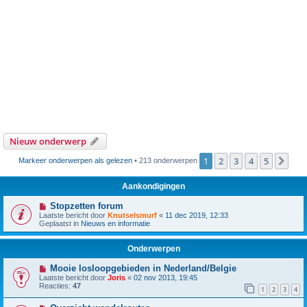
Nieuw onderwerp
1
2
3
4
5
Vol
Markeer onderwerpen als gelezen
• 213 onderwerpen
Aankondigingen
Stopzetten forum
Laatste bericht door
Knutselsmurf
«
11 dec 2019, 12:33
Geplaatst in
Nieuws en informatie
Onderwerpen
Mooie losloopgebieden in Nederland/Belgie
Laatste bericht door
Joris
«
02 nov 2013, 19:45
Reacties:
47
1
2
3
4