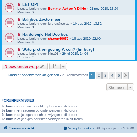
LET OP!
Laatste bericht door
Bommel Achter 't Dijkje
«
01 nov 2010, 16:20
Reacties:
7
Balijbos Zoetermeer
Laatste bericht door
kirsten&cacao
«
10 sep 2010, 13:32
Reacties:
1
Harderwijk -Het Doe bos-
Laatste bericht door
sharon66057
«
18 aug 2010, 22:00
Reacties:
5
Waterpret omgeving Arcen? (limburg)
Laatste bericht door
Nina01
«
29 jul 2010, 14:06
Reacties:
5
Nieuw onderwerp
1
2
3
4
5
Vol
Markeer onderwerpen als gelezen
• 213 onderwerpen
Ga naar
FORUMPERMISSIES
Je
kunt niet
nieuwe berichten plaatsen in dit forum
Je
kunt niet
reageren op onderwerpen in dit forum
Je
kunt niet
je eigen berichten wijzigen in dit forum
Je
kunt niet
je eigen berichten verwijderen in dit forum
Forumoverzicht
Verwijder cookies
Alle tijden zijn
UTC+02:00