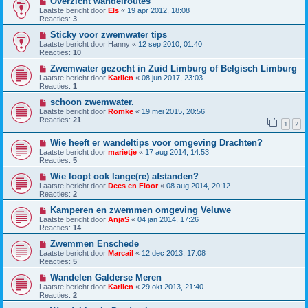
Overzicht wandelroutes
Laatste bericht door
Els
«
19 apr 2012, 18:08
Reacties:
3
Sticky voor zwemwater tips
Laatste bericht door
Hanny
«
12 sep 2010, 01:40
Reacties:
10
Zwemwater gezocht in Zuid Limburg of Belgisch Limburg
Laatste bericht door
Karlien
«
08 jun 2017, 23:03
Reacties:
1
schoon zwemwater.
Laatste bericht door
Romke
«
19 mei 2015, 20:56
Reacties:
21
1
2
Wie heeft er wandeltips voor omgeving Drachten?
Laatste bericht door
marietje
«
17 aug 2014, 14:53
Reacties:
5
Wie loopt ook lange(re) afstanden?
Laatste bericht door
Dees en Floor
«
08 aug 2014, 20:12
Reacties:
2
Kamperen en zwemmen omgeving Veluwe
Laatste bericht door
AnjaS
«
04 jan 2014, 17:26
Reacties:
14
Zwemmen Enschede
Laatste bericht door
Marcail
«
12 dec 2013, 17:08
Reacties:
5
Wandelen Galderse Meren
Laatste bericht door
Karlien
«
29 okt 2013, 21:40
Reacties:
2