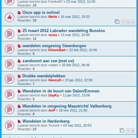
Laatste bericht door
Femke87
«
23 mar 2012, 12:40
Reacties:
10
Onze app is online!
Laatste bericht door
Merle
«
16 mar 2012, 19:33
Reacties:
33
1
2
3
25 maart 2012 Labrador wandeling Bussloo
Laatste bericht door
vesta
«
13 mar 2012, 10:49
Reacties:
12
wandelen omgeving Steenbergen
Laatste bericht door
KimenBart
«
22 feb 2012, 10:06
Reacties:
5
zandvoort aan zee (met ov)
Laatste bericht door
roelien
«
20 feb 2012, 09:36
Reacties:
4
Drukke wandelplekken
Laatste bericht door
HennyH
«
23 jan 2012, 22:59
Reacties:
7
Wandelen in de buurt van Dalen/Emmen
Laatste bericht door
DayKy
«
12 jan 2012, 13:06
Reacties:
5
Wandelen in omgeving Maastricht/ Valkenburg
Laatste bericht door
AnP
«
19 nov 2011, 21:58
Reacties:
8
Wandelen in Hardenberg
Laatste bericht door
Yvonne
«
03 sep 2011, 20:53
Reacties:
23
1
2