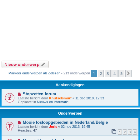
Nieuw onderwerp
1
2
3
4
5
Vol
Markeer onderwerpen als gelezen
• 213 onderwerpen
Aankondigingen
Stopzetten forum
Laatste bericht door
Knutselsmurf
«
11 dec 2019, 12:33
Geplaatst in
Nieuws en informatie
Onderwerpen
Mooie losloopgebieden in Nederland/Belgie
Laatste bericht door
Joris
«
02 nov 2013, 19:45
Reacties:
47
1
2
3
4