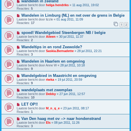
wandelen in zeeland
Laatste bericht door
helga hendriks
«
11 aug 2011, 19:02
Reacties:
5
Wandelen in Limburg (NL) en net over de grens in Belgie
Laatste bericht door
lizzle
«
01 aug 2011, 11:09
Reacties:
17
1
2
spoed! Wandelgebied Steenbergen NB / belgie
Laatste bericht door
Aileen
«
30 jul 2011, 11:37
Reacties:
2
Wandeltips in en rond Zeewolde?
Laatste bericht door
Saskia.Bernadette
«
28 jul 2011, 22:21
Reacties:
3
Wandelen in Haarlem en omgeving
Laatste bericht door
Anne W
«
28 jul 2011, 10:18
Reacties:
9
Wandelgebied in Maastricht en omgeving
Laatste bericht door
riwka
«
19 jul 2011, 20:59
Reacties:
9
wandelplaats met zwemplas
Laatste bericht door
Debby
«
27 jun 2011, 12:57
Reacties:
10
LET OP!!
Laatste bericht door
M_n_q_e
«
23 jun 2011, 08:17
Reacties:
1
Van Den haag met ov --> naar hondenstrand
Laatste bericht door
Els
«
08 jun 2011, 11:26
Reacties:
3