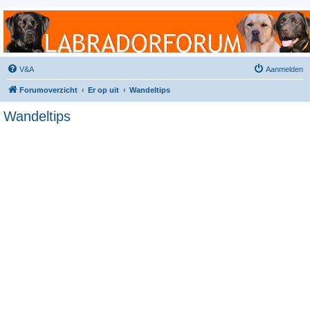
Labradorforum
Het gezelligste Labradorforum van Nederland en België!
V&A
Aanmelden
Forumoverzicht
Er op uit
Wandeltips
Wandeltips