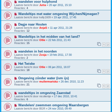
wandelen voor hulphond
Laatste bericht door
Jutta
«
20 apr 2011, 15:10
Reacties:
4
Wandeltips met water omgeving Wijchen/Nijmegen?
Laatste bericht door
kelly1609
«
19 apr 2011, 17:45
Dagje naar Houten
Laatste bericht door
AnjaS
«
11 apr 2011, 21:28
Reacties:
12
Wandeltips in het midden van het land?
Laatste bericht door
Ollie
«
22 feb 2011, 21:43
Reacties:
15
1
2
wandelen in het noorden
Laatste bericht door
Zosja
«
19 feb 2011, 17:30
Reacties:
2
Het Twiske
Laatste bericht door
Ollie
«
06 jan 2011, 16:07
Reacties:
18
1
2
Omgeving zónder water (ivm ijs)
Laatste bericht door
mullermariska
«
26 dec 2010, 11:23
Reacties:
21
1
2
wandeltips in omgeving Zaanstad
Laatste bericht door
nicolientje
«
17 dec 2010, 10:41
Reacties:
6
Wandelen/ zwemmen omgeving Maarsbergen
Laatste bericht door
BGR
«
24 nov 2010, 09:49