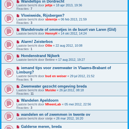
Wandeltips in Dordrecht
Laatste bericht door
jeltje
«
18 apr 2013, 19:36
Reacties:
7
Vloeiweide, Rijsbergen?
Laatste bericht door
sbientje
«
06 feb 2013, 21:59
Reacties:
3
Wandelroute of ommetjes in de buurt van Laren (Gld)
Laatste bericht door
HennyH
«
14 okt 2012, 14:24
Alarm! Zeisterbos
Laatste bericht door
Ollie
«
22 aug 2012, 10:08
Reacties:
1
Hondenstrand Nijkerk
Laatste bericht door
Bettine
«
17 aug 2012, 19:27
iemand tips voor zwemwater in Vlaams-Brabant of
Limburg?
Laatste bericht door
bud en weiser
«
29 jul 2012, 21:52
Reacties:
5
Zwemwater gezocht omgeving breda
Laatste bericht door
Muiske
«
26 jul 2012, 08:18
Reacties:
11
Wandelen Apeldoorn
Laatste bericht door
MheenLab
«
05 mei 2012, 22:56
Reacties:
3
wandelen en of zwemmen in twente ov
Laatste bericht door
stetje
«
26 mar 2012, 16:20
Galderse meren, breda