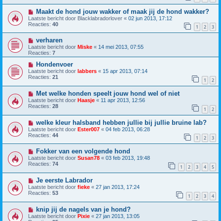
Maakt de hond jouw wakker of maak jij de hond wakker?
Laatste bericht door
Blacklabradorlover
«
02 jun 2013, 17:12
Reacties:
40
1
2
3
verharen
Laatste bericht door
Miske
«
14 mei 2013, 07:55
Reacties:
7
Hondenvoer
Laatste bericht door
labbers
«
15 apr 2013, 07:14
Reacties:
21
1
2
Met welke honden speelt jouw hond wel of niet
Laatste bericht door
Haasje
«
11 apr 2013, 12:56
Reacties:
28
1
2
welke kleur halsband hebben jullie bij jullie bruine lab?
Laatste bericht door
Ester007
«
04 feb 2013, 06:28
Reacties:
44
1
2
3
Fokker van een volgende hond
Laatste bericht door
Susan78
«
03 feb 2013, 19:48
Reacties:
74
1
2
3
4
5
Je eerste Labrador
Laatste bericht door
fieke
«
27 jan 2013, 17:24
Reacties:
53
1
2
3
4
knip jij de nagels van je hond?
Laatste bericht door
Pixie
«
27 jan 2013, 13:05