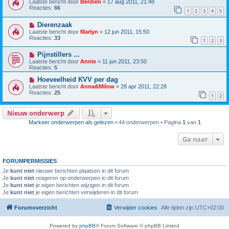
Laatste bericht door
Berdien
«
17 aug 2011, 21:48
Reacties:
66
1
2
3
4
5
Dierenzaak
Laatste bericht door
Marlyn
«
12 jun 2011, 15:50
Reacties:
33
1
2
3
Pijnstillers ...
Laatste bericht door
Annie
«
11 jun 2011, 23:50
Reacties:
5
Hoeveelheid KVV per dag
Laatste bericht door
Anna&Milow
«
28 apr 2011, 22:28
Reacties:
25
1
2
Nieuw onderwerp
Markeer onderwerpen als gelezen
• 44 onderwerpen • Pagina
1
van
1
Ga naar
FORUMPERMISSIES
Je
kunt niet
nieuwe berichten plaatsen in dit forum
Je
kunt niet
reageren op onderwerpen in dit forum
Je
kunt niet
je eigen berichten wijzigen in dit forum
Je
kunt niet
je eigen berichten verwijderen in dit forum
Forumoverzicht
Verwijder cookies
Alle tijden zijn
UTC+02:00
Powered by
phpBB
® Forum Software © phpBB Limited