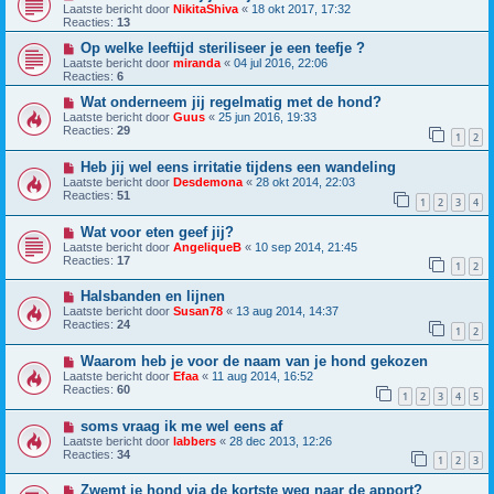
Laatste bericht door
NikitaShiva
«
18 okt 2017, 17:32
Reacties:
13
Op welke leeftijd steriliseer je een teefje ?
Laatste bericht door
miranda
«
04 jul 2016, 22:06
Reacties:
6
Wat onderneem jij regelmatig met de hond?
Laatste bericht door
Guus
«
25 jun 2016, 19:33
Reacties:
29
1
2
Heb jij wel eens irritatie tijdens een wandeling
Laatste bericht door
Desdemona
«
28 okt 2014, 22:03
Reacties:
51
1
2
3
4
Wat voor eten geef jij?
Laatste bericht door
AngeliqueB
«
10 sep 2014, 21:45
Reacties:
17
1
2
Halsbanden en lijnen
Laatste bericht door
Susan78
«
13 aug 2014, 14:37
Reacties:
24
1
2
Waarom heb je voor de naam van je hond gekozen
Laatste bericht door
Efaa
«
11 aug 2014, 16:52
Reacties:
60
1
2
3
4
5
soms vraag ik me wel eens af
Laatste bericht door
labbers
«
28 dec 2013, 12:26
Reacties:
34
1
2
3
Zwemt je hond via de kortste weg naar de apport?