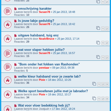
Reacties:
25
1
2
omschrijving karakter
Laatste bericht door
Susan78
«
25 jan 2013, 18:48
Reacties:
10
Is jouw labje geduldig?
Laatste bericht door
Susan78
«
25 jan 2013, 18:42
Reacties:
26
1
2
uitgave halsband, tuig enz
Laatste bericht door
Noah/Bruce
«
25 jan 2013, 17:14
Reacties:
29
1
2
wat voor slaper hebben jullie?
Laatste bericht door
Susan78
«
25 jan 2013, 16:57
Reacties:
15
1
2
"Bom onder het fokken van Rashonden"
Laatste bericht door
perelaar
«
09 jan 2013, 09:38
Reacties:
5
welke kleur halsband voor je zwarte lab?
Laatste bericht door
Pixie
«
18 dec 2012, 10:26
Reacties:
36
1
2
3
Welke sport beoefenen jullie met je labrador?
Laatste bericht door
Pixie
«
18 dec 2012, 10:17
Reacties:
34
1
2
3
Wat voor vloer bedekking heb jij?
Laatste bericht door
Jootjuuh
«
17 dec 2012, 18:24