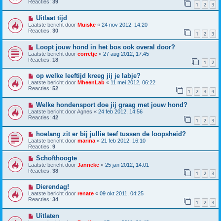
Reacties:
39
1
2
3
Uitlaat tijd
Laatste bericht door
Muiske
«
24 nov 2012, 14:20
Reacties:
30
1
2
3
Loopt jouw hond in het bos ook overal door?
Laatste bericht door
corretje
«
27 aug 2012, 17:45
Reacties:
18
1
2
op welke leeftijd kreeg jij je labje?
Laatste bericht door
MheenLab
«
11 mei 2012, 06:22
Reacties:
52
1
2
3
4
Welke hondensport doe jij graag met jouw hond?
Laatste bericht door
Agnes
«
24 feb 2012, 14:56
Reacties:
42
1
2
3
hoelang zit er bij jullie teef tussen de loopsheid?
Laatste bericht door
marina
«
21 feb 2012, 16:10
Reacties:
9
Schofthoogte
Laatste bericht door
Janneke
«
25 jan 2012, 14:01
Reacties:
38
1
2
3
Dierendag!
Laatste bericht door
renate
«
09 okt 2011, 04:25
Reacties:
34
1
2
3
Uitlaten