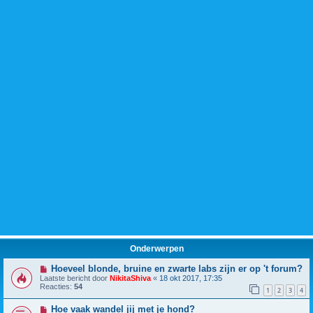
Onderwerpen
Hoeveel blonde, bruine en zwarte labs zijn er op 't forum?
Laatste bericht door
NikitaShiva
«
18 okt 2017, 17:35
Reacties:
54
1
2
3
4
Hoe vaak wandel jij met je hond?