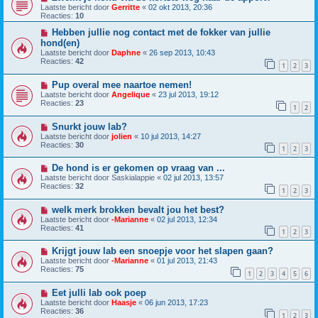
Laatste bericht door
Gerritte
«
02 okt 2013, 20:36
Reacties:
10
Hebben jullie nog contact met de fokker van jullie
hond(en)
Laatste bericht door
Daphne
«
26 sep 2013, 10:43
Reacties:
42
1
2
3
Pup overal mee naartoe nemen!
Laatste bericht door
Angelique
«
23 jul 2013, 19:12
Reacties:
23
1
2
Snurkt jouw lab?
Laatste bericht door
jolien
«
10 jul 2013, 14:27
Reacties:
30
1
2
3
De hond is er gekomen op vraag van ...
Laatste bericht door
Saskialappie
«
02 jul 2013, 13:57
Reacties:
32
1
2
3
welk merk brokken bevalt jou het best?
Laatste bericht door
-Marianne
«
02 jul 2013, 12:34
Reacties:
41
1
2
3
Krijgt jouw lab een snoepje voor het slapen gaan?
Laatste bericht door
-Marianne
«
01 jul 2013, 21:43
Reacties:
75
1
2
3
4
5
6
Eet julli lab ook poep
Laatste bericht door
Haasje
«
06 jun 2013, 17:23
Reacties:
36
1
2
3