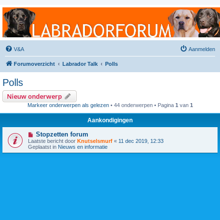
Labradorforum
Het gezelligste Labradorforum van Nederland en België!
V&A
Aanmelden
Forumoverzicht
Labrador Talk
Polls
Polls
Nieuw onderwerp
Markeer onderwerpen als gelezen
• 44 onderwerpen • Pagina
1
van
1
Aankondigingen
Stopzetten forum
Laatste bericht door
Knutselsmurf
«
11 dec 2019, 12:33
Geplaatst in
Nieuws en informatie