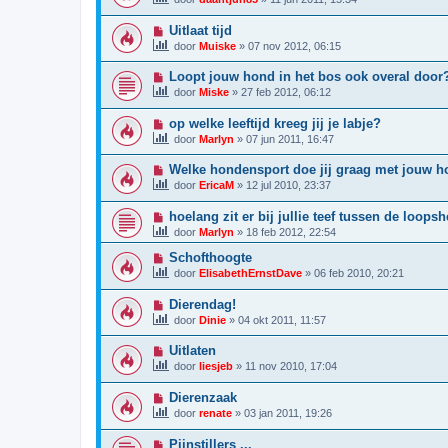
Uitlaat tijd
door
Muiske
»
07 nov 2012, 06:15
Loopt jouw hond in het bos ook overal door
door
Miske
»
27 feb 2012, 06:12
op welke leeftijd kreeg jij je labje?
door
Marlyn
»
07 jun 2011, 16:47
Welke hondensport doe jij graag met jouw 
door
EricaM
»
12 jul 2010, 23:37
hoelang zit er bij jullie teef tussen de loops
door
Marlyn
»
18 feb 2012, 22:54
Schofthoogte
door
ElisabethErnstDave
»
06 feb 2010, 20:21
Dierendag!
door
Dinie
»
04 okt 2011, 11:57
Uitlaten
door
liesjeb
»
11 nov 2010, 17:04
Dierenzaak
door
renate
»
03 jan 2011, 19:26
Pijnstillers ...