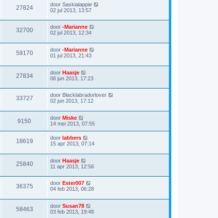
door
Saskialappie
27824
02 jul 2013, 13:57
door
-Marianne
32700
02 jul 2013, 12:34
door
-Marianne
59170
01 jul 2013, 21:43
door
Haasje
27834
06 jun 2013, 17:23
door
Blacklabradorlover
33727
02 jun 2013, 17:12
door
Miske
9150
14 mei 2013, 07:55
door
labbers
18619
15 apr 2013, 07:14
door
Haasje
25840
11 apr 2013, 12:56
door
Ester007
36375
04 feb 2013, 06:28
door
Susan78
58463
03 feb 2013, 19:48