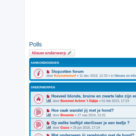
Polls
Nieuw onderwerp
AANKONDIGINGEN
Stopzetten forum
door
Knutselsmurf
»
11 dec 2019, 12:33
» in
Nieuws en info
ONDERWERPEN
Hoeveel blonde, bruine en zwarte labs zijn e
door
Bommel Achter 't Dijkje
»
01 feb 2013, 17:23
Hoe vaak wandel jij met je hond?
door
Brownie
»
27 sep 2014, 21:01
Op welke leeftijd steriliseer je een teefje ?
door
Guus
»
25 jun 2016, 17:14
Wat onderneem jij regelmatig met de hond?