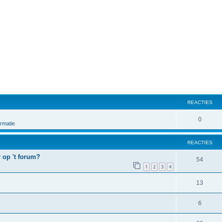
REACTIES
0
rmatie
REACTIES
r op 't forum?
54
1
2
3
4
13
6