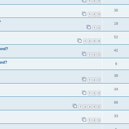
1
2
3
30
1
2
3
?
18
1
2
52
1
2
3
4
hond?
42
1
2
3
heid?
9
38
1
2
3
34
1
2
3
66
1
2
3
4
5
33
1
2
3