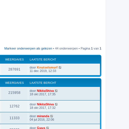
Markeer onderwerpen als gelezen
• 44 onderwerpen • Pagina
1
van
1
WEERGAVES
LAATSTE BERICHT
door
Knutselsmurf
287691
11 dec 2019, 12:33
WEERGAVES
LAATSTE BERICHT
door
NikitaShiva
215958
18 okt 2017, 17:35
door
NikitaShiva
12762
18 okt 2017, 17:32
door
miranda
11333
04 jul 2016, 22:06
door
Guus