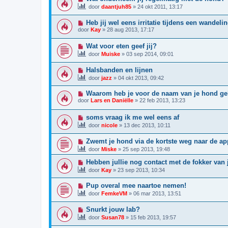
door
daantjuh85
»
24 okt 2011, 13:17
Heb jij wel eens irritatie tijdens een wandeli
door
Kay
»
28 aug 2013, 17:17
Wat voor eten geef jij?
door
Muiske
»
03 sep 2014, 09:01
Halsbanden en lijnen
door
jazz
»
04 okt 2013, 09:42
Waarom heb je voor de naam van je hond g
door
Lars en Daniëlle
»
22 feb 2013, 13:23
soms vraag ik me wel eens af
door
nicole
»
13 dec 2013, 10:11
Zwemt je hond via de kortste weg naar de ap
door
Miske
»
25 sep 2013, 19:48
Hebben jullie nog contact met de fokker van 
door
Kay
»
23 sep 2013, 10:34
Pup overal mee naartoe nemen!
door
FemkeVM
»
06 mar 2013, 13:51
Snurkt jouw lab?
door
Susan78
»
15 feb 2013, 19:57