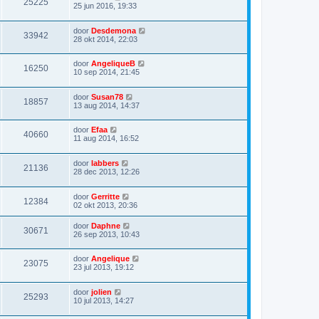
25225
25 jun 2016, 19:33
door
Desdemona
33942
28 okt 2014, 22:03
door
AngeliqueB
16250
10 sep 2014, 21:45
door
Susan78
18857
13 aug 2014, 14:37
door
Efaa
40660
11 aug 2014, 16:52
door
labbers
21136
28 dec 2013, 12:26
door
Gerritte
12384
02 okt 2013, 20:36
door
Daphne
30671
26 sep 2013, 10:43
door
Angelique
23075
23 jul 2013, 19:12
door
jolien
25293
10 jul 2013, 14:27