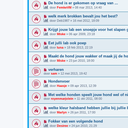
De hond is er gekomen op vraag van ...
door
FemkeVM
»
08 mar 2013, 14:40
welk merk brokken bevalt jou het best?
door
Deb1987
»
16 mei 2012, 18:09
Krijgt jouw lab een snoepje voor het slapen
door
Miske
»
06 apr 2009, 23:18
Eet julli lab ook poep
door
luna
»
18 feb 2013, 22:19
Maakt de hond jouw wakker of maak jij de h
door
Miske
»
23 jun 2010, 18:00
verharen
door
sam
»
12 mei 2013, 19:42
Hondenvoer
door
Haasje
»
09 apr 2013, 12:39
Met welke honden speelt jouw hond wel of ni
door
royenmarjolein
»
11 okt 2011, 08:00
welke kleur halsband hebben jullie bij jullie
door
Marlyn
»
26 jun 2011, 17:00
Fokker van een volgende hond
door
Desiree
»
24 jun 2010, 21:29