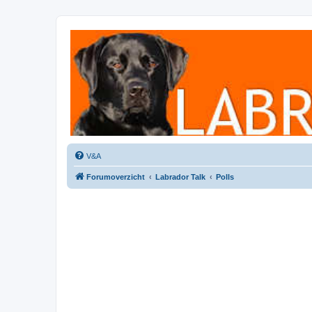
Labradorforum
Het gezelligste Labradorforum van Nederland en België!
V&A
Forumoverzicht
Labrador Talk
Polls