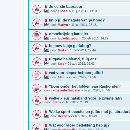
Je eerste Labrador
door
Ellenn.
»
19 jun 2011, 13:01
knip jij de nagels van je hond?
door
Marlyn
»
11 jun 2011, 17:18
omschrijving karakter
door
luckylabrador
»
25 feb 2012, 14:12
Is jouw labje geduldig?
door
Miske
»
15 feb 2011, 12:44
uitgave halsband, tuig enz
door
katy
»
29 aug 2012, 16:42
wat voor slaper hebben jullie?
door
Allard
»
29 aug 2012, 14:56
"Bom onder het fokken van Rashonden"
door
retrieverliefhebster
»
07 jan 2013, 16:59
welke kleur halsband voor je zwarte lab?
door
milo
»
29 feb 2012, 21:19
Welke sport beoefenen jullie met je labrador
door
Deetje
»
24 feb 2012, 00:49
Wat voor vloer bedekking heb jij?
door
daantjuh85
»
11 jun 2011, 15:34