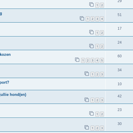
29
1
2
ng
51
1
2
3
4
17
1
2
24
1
2
ekozen
60
1
2
3
4
5
34
1
2
3
port?
10
jullie hond(en)
42
1
2
3
23
1
2
30
1
2
3