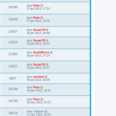
door
fieke
38796
27 jan 2013, 17:24
door
Pixie
20439
27 jan 2013, 13:05
door
Susan78
14267
25 jan 2013, 18:48
door
Susan78
23524
25 jan 2013, 18:42
door
Noah/Bruce
22380
25 jan 2013, 17:14
door
Susan78
14427
25 jan 2013, 16:57
door
perelaar
8897
09 jan 2013, 09:38
door
Pixie
26749
18 dec 2012, 10:26
door
Pixie
26796
18 dec 2012, 10:17
door
Jootjuuh
29215
17 dec 2012, 18:24