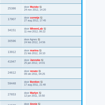
door
Muiske
25386
24 nov 2012, 14:20
door
corretje
17907
27 aug 2012, 17:45
door
MheenLab
34151
11 mei 2012, 06:22
door
Agnes
30596
24 feb 2012, 14:56
door
marina
13912
21 feb 2012, 16:10
door
Janneke
41947
25 jan 2012, 14:01
door
renate
24612
09 okt 2011, 04:25
door
Berdien
59448
17 aug 2011, 21:48
door
Marlyn
27653
12 jun 2011, 15:50
door
Annie