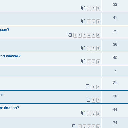
32
1
2
3
41
1
2
3
 gaan?
75
1
2
3
4
5
6
36
1
2
3
ond wakker?
40
1
2
3
7
21
1
2
et
28
1
2
 bruine lab?
44
1
2
3
74
1
2
3
4
5