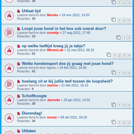
Reacties:
39
1
2
3
Uitlaat tijd
Laatste bericht door
Muiske
«
24 nov 2012, 14:20
Reacties:
30
1
2
3
Loopt jouw hond in het bos ook overal door?
Laatste bericht door
corretje
«
27 aug 2012, 17:45
Reacties:
18
1
2
op welke leeftijd kreeg jij je labje?
Laatste bericht door
MheenLab
«
11 mei 2012, 06:22
Reacties:
52
1
2
3
4
Welke hondensport doe jij graag met jouw hond?
Laatste bericht door
Agnes
«
24 feb 2012, 14:56
Reacties:
42
1
2
3
hoelang zit er bij jullie teef tussen de loopsheid?
Laatste bericht door
marina
«
21 feb 2012, 16:10
Reacties:
9
Schofthoogte
Laatste bericht door
Janneke
«
25 jan 2012, 14:01
Reacties:
38
1
2
3
Dierendag!
Laatste bericht door
renate
«
09 okt 2011, 04:25
Reacties:
34
1
2
3
Uitlaten