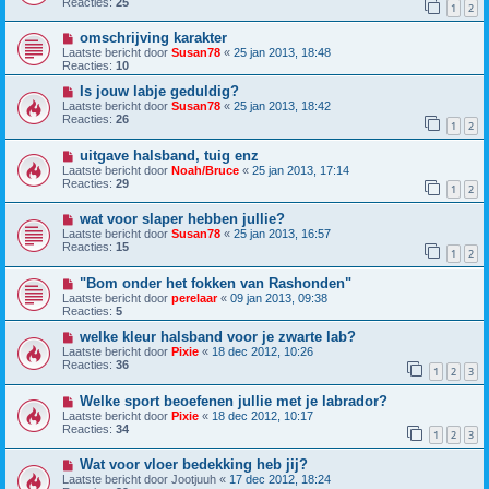
Reacties:
25
1
2
omschrijving karakter
Laatste bericht door
Susan78
«
25 jan 2013, 18:48
Reacties:
10
Is jouw labje geduldig?
Laatste bericht door
Susan78
«
25 jan 2013, 18:42
Reacties:
26
1
2
uitgave halsband, tuig enz
Laatste bericht door
Noah/Bruce
«
25 jan 2013, 17:14
Reacties:
29
1
2
wat voor slaper hebben jullie?
Laatste bericht door
Susan78
«
25 jan 2013, 16:57
Reacties:
15
1
2
"Bom onder het fokken van Rashonden"
Laatste bericht door
perelaar
«
09 jan 2013, 09:38
Reacties:
5
welke kleur halsband voor je zwarte lab?
Laatste bericht door
Pixie
«
18 dec 2012, 10:26
Reacties:
36
1
2
3
Welke sport beoefenen jullie met je labrador?
Laatste bericht door
Pixie
«
18 dec 2012, 10:17
Reacties:
34
1
2
3
Wat voor vloer bedekking heb jij?
Laatste bericht door
Jootjuuh
«
17 dec 2012, 18:24