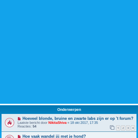
Onderwerpen
Hoeveel blonde, bruine en zwarte labs zijn er op 't forum?
Laatste bericht door
NikitaShiva
«
18 okt 2017, 17:35
Reacties:
54
1
2
3
4
Hoe vaak wandel jij met je hond?