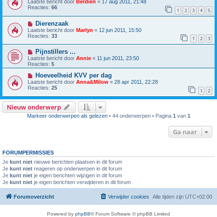
Laatste bericht door
Berdien
«
17 aug 2011, 21:48
Reacties:
66
1
2
3
4
5
Dierenzaak
Laatste bericht door
Marlyn
«
12 jun 2011, 15:50
Reacties:
33
1
2
3
Pijnstillers ...
Laatste bericht door
Annie
«
11 jun 2011, 23:50
Reacties:
5
Hoeveelheid KVV per dag
Laatste bericht door
Anna&Milow
«
28 apr 2011, 22:28
Reacties:
25
1
2
Nieuw onderwerp
Markeer onderwerpen als gelezen
• 44 onderwerpen • Pagina
1
van
1
Ga naar
FORUMPERMISSIES
Je
kunt niet
nieuwe berichten plaatsen in dit forum
Je
kunt niet
reageren op onderwerpen in dit forum
Je
kunt niet
je eigen berichten wijzigen in dit forum
Je
kunt niet
je eigen berichten verwijderen in dit forum
Forumoverzicht
Verwijder cookies
Alle tijden zijn
UTC+02:00
Powered by
phpBB
® Forum Software © phpBB Limited