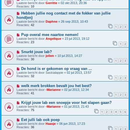
Laatste bericht door
Gerritte
«
02 okt 2013, 20:36
Reacties:
10
Hebben jullie nog contact met de fokker van jullie
hond(en)
Laatste bericht door
Daphne
«
26 sep 2013, 10:43
Reacties:
42
1
2
3
Pup overal mee naartoe nemen!
Laatste bericht door
Angelique
«
23 jul 2013, 19:12
Reacties:
23
1
2
Snurkt jouw lab?
Laatste bericht door
jolien
«
10 jul 2013, 14:27
Reacties:
30
1
2
3
De hond is er gekomen op vraag van ...
Laatste bericht door
Saskialappie
«
02 jul 2013, 13:57
Reacties:
32
1
2
3
welk merk brokken bevalt jou het best?
Laatste bericht door
-Marianne
«
02 jul 2013, 12:34
Reacties:
41
1
2
3
Krijgt jouw lab een snoepje voor het slapen gaan?
Laatste bericht door
-Marianne
«
01 jul 2013, 21:43
Reacties:
75
1
2
3
4
5
6
Eet julli lab ook poep
Laatste bericht door
Haasje
«
06 jun 2013, 17:23
Reacties:
36
1
2
3