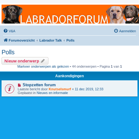
Labradorforum
Het gezelligste Labradorforum van Nederland en België!
V&A
Aanmelden
Forumoverzicht
Labrador Talk
Polls
Polls
Nieuw onderwerp
Markeer onderwerpen als gelezen
• 44 onderwerpen • Pagina
1
van
1
Aankondigingen
Stopzetten forum
Laatste bericht door
Knutselsmurf
«
11 dec 2019, 12:33
Geplaatst in
Nieuws en informatie