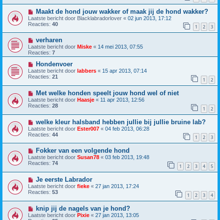
Maakt de hond jouw wakker of maak jij de hond wakker?
Laatste bericht door
Blacklabradorlover
«
02 jun 2013, 17:12
Reacties:
40
1
2
3
verharen
Laatste bericht door
Miske
«
14 mei 2013, 07:55
Reacties:
7
Hondenvoer
Laatste bericht door
labbers
«
15 apr 2013, 07:14
Reacties:
21
1
2
Met welke honden speelt jouw hond wel of niet
Laatste bericht door
Haasje
«
11 apr 2013, 12:56
Reacties:
28
1
2
welke kleur halsband hebben jullie bij jullie bruine lab?
Laatste bericht door
Ester007
«
04 feb 2013, 06:28
Reacties:
44
1
2
3
Fokker van een volgende hond
Laatste bericht door
Susan78
«
03 feb 2013, 19:48
Reacties:
74
1
2
3
4
5
Je eerste Labrador
Laatste bericht door
fieke
«
27 jan 2013, 17:24
Reacties:
53
1
2
3
4
knip jij de nagels van je hond?
Laatste bericht door
Pixie
«
27 jan 2013, 13:05