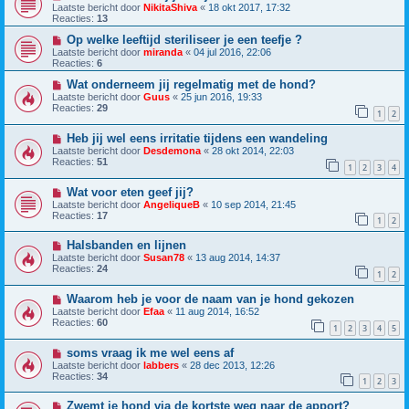
Laatste bericht door
NikitaShiva
«
18 okt 2017, 17:32
Reacties:
13
Op welke leeftijd steriliseer je een teefje ?
Laatste bericht door
miranda
«
04 jul 2016, 22:06
Reacties:
6
Wat onderneem jij regelmatig met de hond?
Laatste bericht door
Guus
«
25 jun 2016, 19:33
Reacties:
29
1
2
Heb jij wel eens irritatie tijdens een wandeling
Laatste bericht door
Desdemona
«
28 okt 2014, 22:03
Reacties:
51
1
2
3
4
Wat voor eten geef jij?
Laatste bericht door
AngeliqueB
«
10 sep 2014, 21:45
Reacties:
17
1
2
Halsbanden en lijnen
Laatste bericht door
Susan78
«
13 aug 2014, 14:37
Reacties:
24
1
2
Waarom heb je voor de naam van je hond gekozen
Laatste bericht door
Efaa
«
11 aug 2014, 16:52
Reacties:
60
1
2
3
4
5
soms vraag ik me wel eens af
Laatste bericht door
labbers
«
28 dec 2013, 12:26
Reacties:
34
1
2
3
Zwemt je hond via de kortste weg naar de apport?