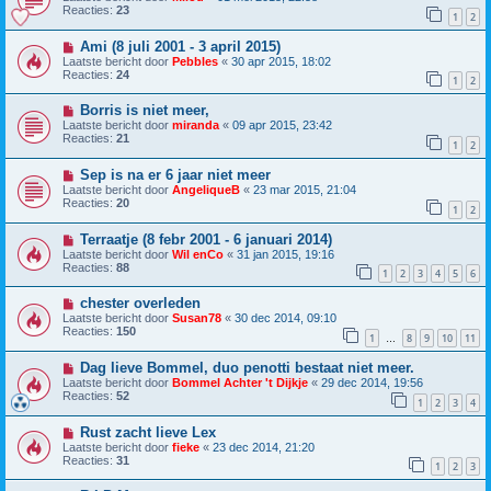
Reacties:
23
1
2
Ami (8 juli 2001 - 3 april 2015)
Laatste bericht door
Pebbles
«
30 apr 2015, 18:02
Reacties:
24
1
2
Borris is niet meer,
Laatste bericht door
miranda
«
09 apr 2015, 23:42
Reacties:
21
1
2
Sep is na er 6 jaar niet meer
Laatste bericht door
AngeliqueB
«
23 mar 2015, 21:04
Reacties:
20
1
2
Terraatje (8 febr 2001 - 6 januari 2014)
Laatste bericht door
Wil enCo
«
31 jan 2015, 19:16
Reacties:
88
1
2
3
4
5
6
chester overleden
Laatste bericht door
Susan78
«
30 dec 2014, 09:10
Reacties:
150
1
8
9
10
11
…
Dag lieve Bommel, duo penotti bestaat niet meer.
Laatste bericht door
Bommel Achter 't Dijkje
«
29 dec 2014, 19:56
Reacties:
52
1
2
3
4
Rust zacht lieve Lex
Laatste bericht door
fieke
«
23 dec 2014, 21:20
Reacties:
31
1
2
3