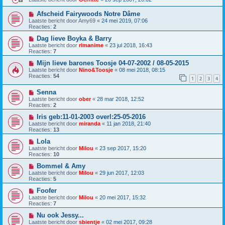
Afscheid Fairywoods Notre Dâme
Laatste bericht door
Amy69
«
24 mei 2019, 07:06
Reacties:
2
Dag lieve Boyka & Barry
Laatste bericht door
rimanime
«
23 jul 2018, 16:43
Reacties:
7
Mijn lieve barones Toosje 04-07-2002 / 08-05-2015
Laatste bericht door
Nino&Toosje
«
08 mei 2018, 08:15
Reacties:
54
1
2
3
4
Senna
Laatste bericht door
ober
«
28 mar 2018, 12:52
Reacties:
2
Iris geb:11-01-2003 overl:25-05-2016
Laatste bericht door
miranda
«
11 jan 2018, 21:40
Reacties:
13
Lola
Laatste bericht door
Milou
«
23 sep 2017, 15:20
Reacties:
10
Bommel & Amy
Laatste bericht door
Milou
«
29 jun 2017, 12:03
Reacties:
5
Foofer
Laatste bericht door
Milou
«
20 mei 2017, 15:32
Reacties:
7
Nu ook Jessy...
Laatste bericht door
sbientje
«
02 mei 2017, 09:28