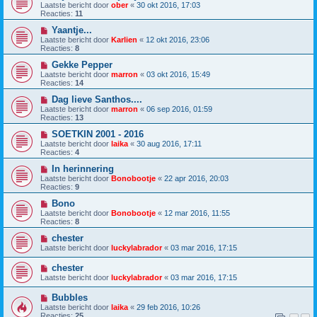
Laatste bericht door
ober
«
30 okt 2016, 17:03
Reacties:
11
Yaantje...
Laatste bericht door
Karlien
«
12 okt 2016, 23:06
Reacties:
8
Gekke Pepper
Laatste bericht door
marron
«
03 okt 2016, 15:49
Reacties:
14
Dag lieve Santhos....
Laatste bericht door
marron
«
06 sep 2016, 01:59
Reacties:
13
SOETKIN 2001 - 2016
Laatste bericht door
laika
«
30 aug 2016, 17:11
Reacties:
4
In herinnering
Laatste bericht door
Bonobootje
«
22 apr 2016, 20:03
Reacties:
9
Bono
Laatste bericht door
Bonobootje
«
12 mar 2016, 11:55
Reacties:
8
chester
Laatste bericht door
luckylabrador
«
03 mar 2016, 17:15
chester
Laatste bericht door
luckylabrador
«
03 mar 2016, 17:15
Bubbles
Laatste bericht door
laika
«
29 feb 2016, 10:26
Reacties:
25