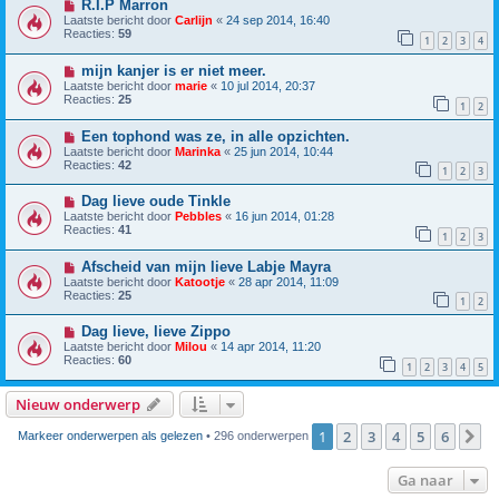
R.I.P Marron
Laatste bericht door
Carlijn
«
24 sep 2014, 16:40
Reacties:
59
1
2
3
4
mijn kanjer is er niet meer.
Laatste bericht door
marie
«
10 jul 2014, 20:37
Reacties:
25
1
2
Een tophond was ze, in alle opzichten.
Laatste bericht door
Marinka
«
25 jun 2014, 10:44
Reacties:
42
1
2
3
Dag lieve oude Tinkle
Laatste bericht door
Pebbles
«
16 jun 2014, 01:28
Reacties:
41
1
2
3
Afscheid van mijn lieve Labje Mayra
Laatste bericht door
Katootje
«
28 apr 2014, 11:09
Reacties:
25
1
2
Dag lieve, lieve Zippo
Laatste bericht door
Milou
«
14 apr 2014, 11:20
Reacties:
60
1
2
3
4
5
Nieuw onderwerp
1
2
3
4
5
6
V
Markeer onderwerpen als gelezen
• 296 onderwerpen
Ga naar