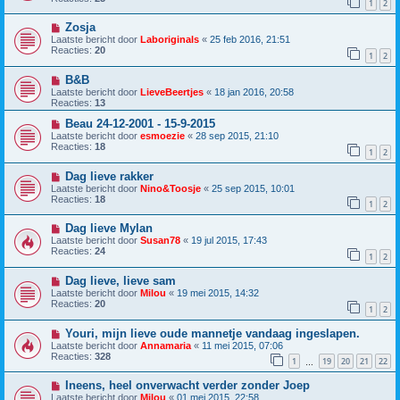
1
2
Zosja
Laatste bericht door
Laboriginals
«
25 feb 2016, 21:51
Reacties:
20
1
2
B&B
Laatste bericht door
LieveBeertjes
«
18 jan 2016, 20:58
Reacties:
13
Beau 24-12-2001 - 15-9-2015
Laatste bericht door
esmoezie
«
28 sep 2015, 21:10
Reacties:
18
1
2
Dag lieve rakker
Laatste bericht door
Nino&Toosje
«
25 sep 2015, 10:01
Reacties:
18
1
2
Dag lieve Mylan
Laatste bericht door
Susan78
«
19 jul 2015, 17:43
Reacties:
24
1
2
Dag lieve, lieve sam
Laatste bericht door
Milou
«
19 mei 2015, 14:32
Reacties:
20
1
2
Youri, mijn lieve oude mannetje vandaag ingeslapen.
Laatste bericht door
Annamaria
«
11 mei 2015, 07:06
Reacties:
328
1
19
20
21
22
…
Ineens, heel onverwacht verder zonder Joep
Laatste bericht door
Milou
«
01 mei 2015, 22:58