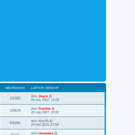
WEERGAVES
LAATSTE BERICHT
door
Joyce
10385
05 nov 2007, 14:00
door
Gerritte
10929
20 sep 2007, 20:02
door
Amy69
84086
24 mei 2019, 07:06
door
rimanime