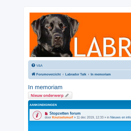
Labradorforum
Het gezelligste Labradorforum van Nederland en België!
V&A
Forumoverzicht
Labrador Talk
In memoriam
In memoriam
Nieuw onderwerp
AANKONDIGINGEN
Stopzetten forum
door
Knutselsmurf
»
11 dec 2019, 12:33
» in
Nieuws en info