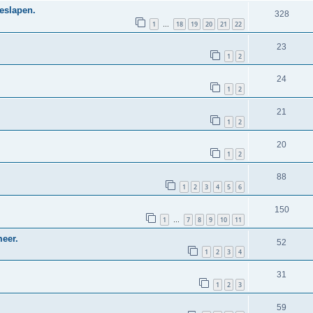
eslapen.
328
1
18
19
20
21
22
…
23
1
2
24
1
2
21
1
2
20
1
2
88
1
2
3
4
5
6
150
1
7
8
9
10
11
…
meer.
52
1
2
3
4
31
1
2
3
59