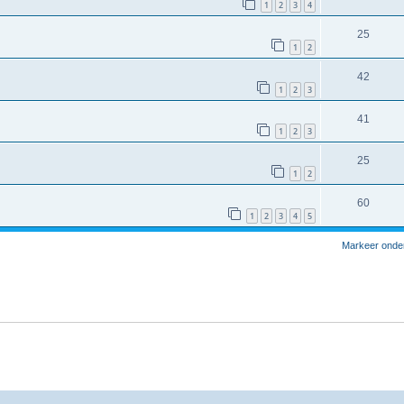
1
2
3
4
25
1
2
42
1
2
3
41
1
2
3
25
1
2
60
1
2
3
4
5
Markeer onde