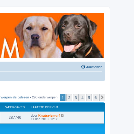
Aanmelden
1
2
3
4
5
6
Volgende
rwerpen als gelezen
• 296 onderwerpen
WEERGAVES
LAATSTE BERICHT
door
Knutselsmurf
287746
11 dec 2019, 12:33