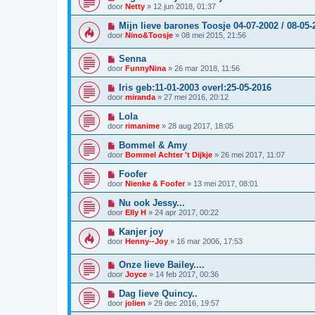
door
Netty
»
12 jun 2018, 01:37
Mijn lieve barones Toosje 04-07-2002 / 08-05-
door
Nino&Toosje
»
08 mei 2015, 21:56
Senna
door
FunnyNina
»
26 mar 2018, 11:56
Iris geb:11-01-2003 overl:25-05-2016
door
miranda
»
27 mei 2016, 20:12
Lola
door
rimanime
»
28 aug 2017, 18:05
Bommel & Amy
door
Bommel Achter 't Dijkje
»
26 mei 2017, 11:07
Foofer
door
Nienke & Foofer
»
13 mei 2017, 08:01
Nu ook Jessy...
door
Elly H
»
24 apr 2017, 00:22
Kanjer joy
door
Henny--Joy
»
16 mar 2006, 17:53
Onze lieve Bailey....
door
Joyce
»
14 feb 2017, 00:36
Dag lieve Quincy..
door
jolien
»
29 dec 2016, 19:57