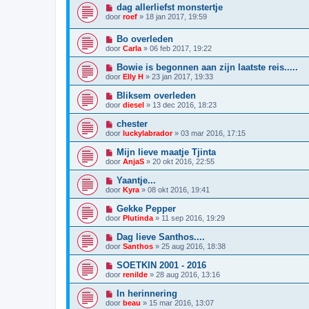
dag allerliefst monstertje
door
roef
»
18 jan 2017, 19:59
Bo overleden
door
Carla
»
06 feb 2017, 19:22
Bowie is begonnen aan zijn laatste reis.....
door
Elly H
»
23 jan 2017, 19:33
Bliksem overleden
door
diesel
»
13 dec 2016, 18:23
chester
door
luckylabrador
»
03 mar 2016, 17:15
Mijn lieve maatje Tjinta
door
AnjaS
»
20 okt 2016, 22:55
Yaantje...
door
Kyra
»
08 okt 2016, 19:41
Gekke Pepper
door
Plutinda
»
11 sep 2016, 19:29
Dag lieve Santhos....
door
Santhos
»
25 aug 2016, 18:38
SOETKIN 2001 - 2016
door
renilde
»
28 aug 2016, 13:16
In herinnering
door
beau
»
15 mar 2016, 13:07