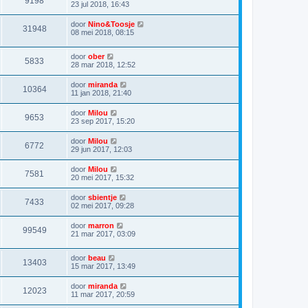
9198
23 jul 2018, 16:43
door
Nino&Toosje
31948
08 mei 2018, 08:15
door
ober
5833
28 mar 2018, 12:52
door
miranda
10364
11 jan 2018, 21:40
door
Milou
9653
23 sep 2017, 15:20
door
Milou
6772
29 jun 2017, 12:03
door
Milou
7581
20 mei 2017, 15:32
door
sbientje
7433
02 mei 2017, 09:28
door
marron
99549
21 mar 2017, 03:09
door
beau
13403
15 mar 2017, 13:49
door
miranda
12023
11 mar 2017, 20:59