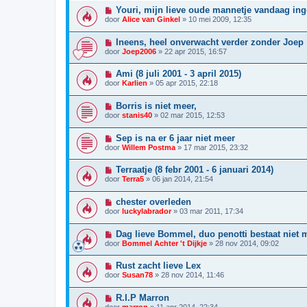
Youri, mijn lieve oude mannetje vandaag ing
door
Alice van Ginkel
»
10 mei 2009, 12:35
Ineens, heel onverwacht verder zonder Joep
door
Joep2006
»
22 apr 2015, 16:57
Ami (8 juli 2001 - 3 april 2015)
door
Karlien
»
05 apr 2015, 22:18
Borris is niet meer,
door
stanis40
»
02 mar 2015, 12:53
Sep is na er 6 jaar niet meer
door
Willem Postma
»
17 mar 2015, 23:32
Terraatje (8 febr 2001 - 6 januari 2014)
door
Terra5
»
06 jan 2014, 21:54
chester overleden
door
luckylabrador
»
03 mar 2011, 17:34
Dag lieve Bommel, duo penotti bestaat niet 
door
Bommel Achter 't Dijkje
»
28 nov 2014, 09:02
Rust zacht lieve Lex
door
Susan78
»
28 nov 2014, 11:46
R.I.P Marron
door
marron
»
11 apr 2014, 22:34