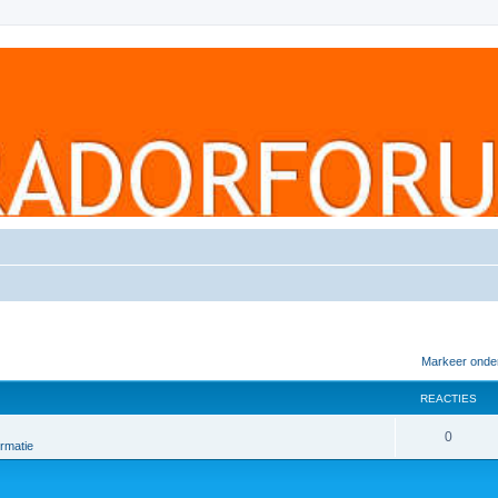
Markeer onde
REACTIES
0
rmatie