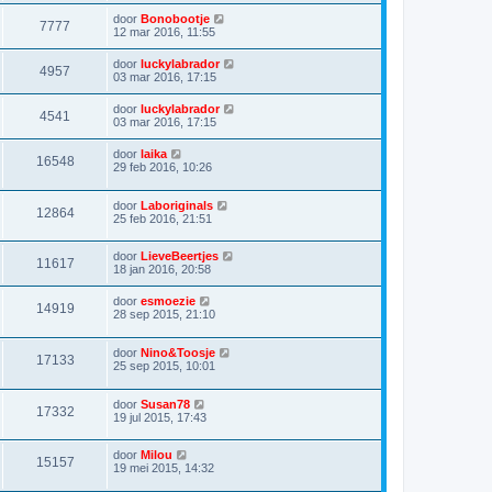
door
Bonobootje
7777
12 mar 2016, 11:55
door
luckylabrador
4957
03 mar 2016, 17:15
door
luckylabrador
4541
03 mar 2016, 17:15
door
laika
16548
29 feb 2016, 10:26
door
Laboriginals
12864
25 feb 2016, 21:51
door
LieveBeertjes
11617
18 jan 2016, 20:58
door
esmoezie
14919
28 sep 2015, 21:10
door
Nino&Toosje
17133
25 sep 2015, 10:01
door
Susan78
17332
19 jul 2015, 17:43
door
Milou
15157
19 mei 2015, 14:32