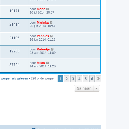
door
marie
19171
10 jul 2014, 20:37
door
Marinka
21414
25 jun 2014, 10:44
door
Pebbles
21106
16 jun 2014, 01:28
door
Katootje
19263
28 apr 2014, 11:09
door
Milou
37724
14 apr 2014, 11:20
1
2
3
4
5
6
Volgende
rwerpen als gelezen
• 296 onderwerpen
Ga naar