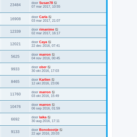
door
Susan78
23484
07 mar 2017, 10:55
door
Carla
16908
03 mar 2017, 21:07
door
rimanime
12339
02 mar 2017, 16:17
door
Caya
12021
22 dec 2016, 07:41
door
marron
5625
04 nov 2016, 00:45
door
ober
9933
30 okt 2016, 17:03
door
Karlien
8465
12 okt 2016, 23:06
door
marron
11760
03 okt 2016, 15:49
door
marron
10476
06 sep 2016, 01:59
door
laika
6692
30 aug 2016, 17:11
door
Bonobootje
9133
22 apr 2016, 20:03