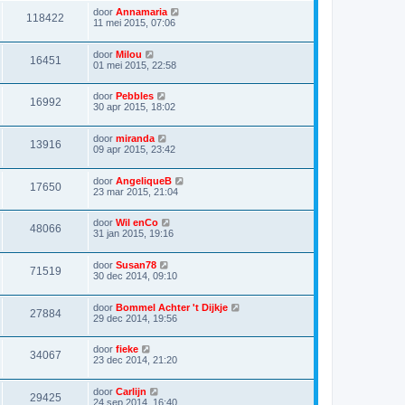
door
Annamaria
118422
11 mei 2015, 07:06
door
Milou
16451
01 mei 2015, 22:58
door
Pebbles
16992
30 apr 2015, 18:02
door
miranda
13916
09 apr 2015, 23:42
door
AngeliqueB
17650
23 mar 2015, 21:04
door
Wil enCo
48066
31 jan 2015, 19:16
door
Susan78
71519
30 dec 2014, 09:10
door
Bommel Achter 't Dijkje
27884
29 dec 2014, 19:56
door
fieke
34067
23 dec 2014, 21:20
door
Carlijn
29425
24 sep 2014, 16:40