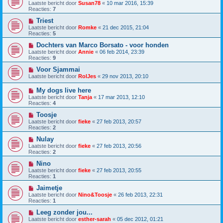
Laatste bericht door
Susan78
«
10 mar 2016, 15:39
Reacties:
7
Triest
Laatste bericht door
Romke
«
21 dec 2015, 21:04
Reacties:
5
Dochters van Marco Borsato - voor honden
Laatste bericht door
Annie
«
06 feb 2014, 23:39
Reacties:
9
Voor Sjammai
Laatste bericht door
RolJes
«
29 nov 2013, 20:10
My dogs live here
Laatste bericht door
Tanja
«
17 mar 2013, 12:10
Reacties:
4
Toosje
Laatste bericht door
fieke
«
27 feb 2013, 20:57
Reacties:
2
Nulay
Laatste bericht door
fieke
«
27 feb 2013, 20:56
Reacties:
2
Nino
Laatste bericht door
fieke
«
27 feb 2013, 20:55
Reacties:
1
Jaimetje
Laatste bericht door
Nino&Toosje
«
26 feb 2013, 22:31
Reacties:
1
Leeg zonder jou...
Laatste bericht door
esther-sarah
«
05 dec 2012, 01:21