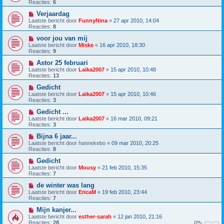
Reacties:
6
Verjaardag
Laatste bericht door
FunnyNina
«
27 apr 2010, 14:04
Reacties:
8
voor jou van mij
Laatste bericht door
Miske
«
16 apr 2010, 18:30
Reacties:
9
Astor 25 februari
Laatste bericht door
Laika2007
«
15 apr 2010, 10:48
Reacties:
13
Gedicht
Laatste bericht door
Laika2007
«
15 apr 2010, 10:46
Reacties:
3
Gedicht ...
Laatste bericht door
Laika2007
«
16 mar 2010, 09:21
Reacties:
3
Bijna 6 jaar...
Laatste bericht door
hannekebo
«
09 mar 2010, 20:25
Reacties:
8
Gedicht
Laatste bericht door
Mousy
«
21 feb 2010, 15:35
Reacties:
7
de winter was lang
Laatste bericht door
EricaM
«
19 feb 2010, 23:44
Reacties:
7
Mijn kanjer...
Laatste bericht door
esther-sarah
«
12 jan 2010, 21:16
Reacties:
28