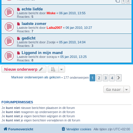
1
2
echte liefde
Laatste bericht door
Miske
«
06 jan 2010, 13:55
Reacties:
5
laatste zomer
Laatste bericht door
Laika2007
«
06 jan 2010, 10:27
Reacties:
7
gedicht
Laatste bericht door
Zootje
«
05 jan 2010, 14:04
Reacties:
3
Liggend in mijn mand
Laatste bericht door
soraya
«
05 jan 2010, 13:25
Reacties:
8
Nieuw onderwerp
1
2
3
4
Volg
Markeer onderwerpen als gelezen
• 177 onderwerpen
Ga naar
FORUMPERMISSIES
Je
kunt niet
nieuwe berichten plaatsen in dit forum
Je
kunt niet
reageren op onderwerpen in dit forum
Je
kunt niet
je eigen berichten wijzigen in dit forum
Je
kunt niet
je eigen berichten verwijderen in dit forum
Forumoverzicht
Verwijder cookies
Alle tijden zijn
UTC+02:00