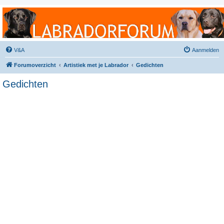
Labradorforum
Het gezelligste Labradorforum van Nederland en België!
V&A
Aanmelden
Forumoverzicht
Artistiek met je Labrador
Gedichten
Gedichten