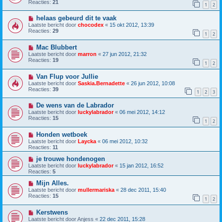
Reacties:
21
1
2
helaas gebeurd dit te vaak
Laatste bericht door
chocodex
«
15 okt 2012, 13:39
Reacties:
29
1
2
Mac Blubbert
Laatste bericht door
marron
«
27 jun 2012, 21:32
Reacties:
19
1
2
Van Flup voor Jullie
Laatste bericht door
Saskia.Bernadette
«
26 jun 2012, 10:08
Reacties:
39
1
2
3
De wens van de Labrador
Laatste bericht door
luckylabrador
«
06 mei 2012, 14:12
Reacties:
15
1
2
Honden wetboek
Laatste bericht door
Laycka
«
06 mei 2012, 10:32
Reacties:
11
je trouwe hondenogen
Laatste bericht door
luckylabrador
«
15 jan 2012, 16:52
Reacties:
5
Mijn Alles.
Laatste bericht door
mullermariska
«
28 dec 2011, 15:40
Reacties:
15
1
2
Kerstwens
Laatste bericht door
Anjess
«
22 dec 2011, 15:28