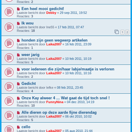
Reacties:
2
Een heel mooi gedicht!
Laatste bericht door
Debby
«
29 sep 2011, 19:52
Reacties:
3
Ik wou
Laatste bericht door
Ine55
«
17 feb 2011, 07:47
Reacties:
18
1
2
honden zijn geen wegwerp artikelen
Laatste bericht door
Laika2007
«
16 feb 2011, 23:09
Reacties:
1
weer jarig
Laatste bericht door
Laika2007
«
10 feb 2011, 10:19
Reacties:
5
voor iedereen die zijn/haar labje/maatje is verloren
Laatste bericht door
Laika2007
«
10 feb 2011, 10:16
Reacties:
2
Gedicht
Laatste bericht door
Iefke
«
08 feb 2011, 23:45
Reacties:
4
Onze Kay alweer 4 ... Wat gaat de tijd toch snel !
Laatste bericht door
FunnyNina
«
04 dec 2010, 14:19
Reacties:
10
Alle dieren op deze aarde fijne dierendag
Laatste bericht door
Laika2007
«
06 okt 2010, 10:02
Reacties:
5
cello
Laatste bericht door
Laika2007
«
05 aug 2010, 21:44