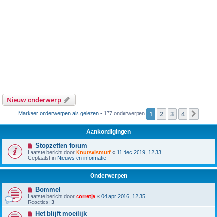
Nieuw onderwerp
1
2
3
4
Volg
Markeer onderwerpen als gelezen
• 177 onderwerpen
Aankondigingen
Stopzetten forum
Laatste bericht door
Knutselsmurf
«
11 dec 2019, 12:33
Geplaatst in
Nieuws en informatie
Onderwerpen
Bommel
Laatste bericht door
corretje
«
04 apr 2016, 12:35
Reacties:
3
Het blijft moeilijk