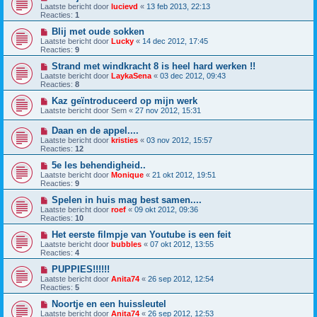
Laatste bericht door
lucievd
«
13 feb 2013, 22:13
Reacties:
1
Blij met oude sokken
Laatste bericht door
Lucky
«
14 dec 2012, 17:45
Reacties:
9
Strand met windkracht 8 is heel hard werken !!
Laatste bericht door
LaykaSena
«
03 dec 2012, 09:43
Reacties:
8
Kaz geïntroduceerd op mijn werk
Laatste bericht door
Sem
«
27 nov 2012, 15:31
Daan en de appel....
Laatste bericht door
kristies
«
03 nov 2012, 15:57
Reacties:
12
5e les behendigheid..
Laatste bericht door
Monique
«
21 okt 2012, 19:51
Reacties:
9
Spelen in huis mag best samen....
Laatste bericht door
roef
«
09 okt 2012, 09:36
Reacties:
10
Het eerste filmpje van Youtube is een feit
Laatste bericht door
bubbles
«
07 okt 2012, 13:55
Reacties:
4
PUPPIES!!!!!!
Laatste bericht door
Anita74
«
26 sep 2012, 12:54
Reacties:
5
Noortje en een huissleutel
Laatste bericht door
Anita74
«
26 sep 2012, 12:53