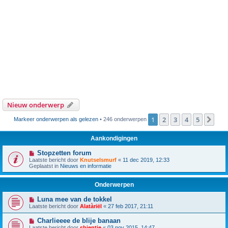
Nieuw onderwerp
1
2
3
4
5
Vol
Markeer onderwerpen als gelezen
• 246 onderwerpen
Aankondigingen
Stopzetten forum
Laatste bericht door
Knutselsmurf
«
11 dec 2019, 12:33
Geplaatst in
Nieuws en informatie
Onderwerpen
Luna mee van de tokkel
Laatste bericht door
Alatàriël
«
27 feb 2017, 21:11
Charlieeee de blije banaan
Laatste bericht door
sbientje
«
03 nov 2015, 14:47