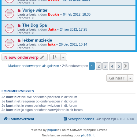
Reacties:
7
Vorige winter
Laatste bericht door
Boukje
«
04 feb 2012, 18:35
Reacties:
6
The Dog Spa
Laatste bericht door
Jutta
«
24 jan 2012, 17:25
Reacties:
8
lekker muziekje
Laatste bericht door
laika
«
26 dec 2011, 16:14
Reacties:
5
Nieuw onderwerp
1
2
3
4
5
Vol
Markeer onderwerpen als gelezen
• 246 onderwerpen
Ga naar
FORUMPERMISSIES
Je
kunt niet
nieuwe berichten plaatsen in dit forum
Je
kunt niet
reageren op onderwerpen in dit forum
Je
kunt niet
je eigen berichten wijzigen in dit forum
Je
kunt niet
je eigen berichten verwijderen in dit forum
Forumoverzicht
Verwijder cookies
Alle tijden zijn
UTC+02:00
Powered by
phpBB
® Forum Software © phpBB Limited
Nederlandse vertaling door
phpBB.nl
.