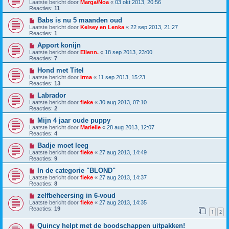
Laatste bericht door
Marga/Noa
«
03 okt 2013, 20:56
Reacties:
11
Babs is nu 5 maanden oud
Laatste bericht door
Kelsey en Lenka
«
22 sep 2013, 21:27
Reacties:
1
Apport konijn
Laatste bericht door
Ellenn.
«
18 sep 2013, 23:00
Reacties:
7
Hond met Titel
Laatste bericht door
irma
«
11 sep 2013, 15:23
Reacties:
13
Labrador
Laatste bericht door
fieke
«
30 aug 2013, 07:10
Reacties:
2
Mijn 4 jaar oude puppy
Laatste bericht door
Marielle
«
28 aug 2013, 12:07
Reacties:
4
Badje moet leeg
Laatste bericht door
fieke
«
27 aug 2013, 14:49
Reacties:
9
In de categorie "BLOND"
Laatste bericht door
fieke
«
27 aug 2013, 14:37
Reacties:
8
zelfbeheersing in 6-voud
Laatste bericht door
fieke
«
27 aug 2013, 14:35
Reacties:
19
1
2
Quincy helpt met de boodschappen uitpakken!