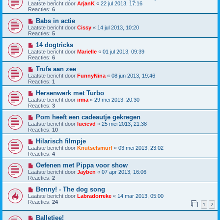
Laatste bericht door
ArjanK
«
22 jul 2013, 17:16
Reacties:
6
Babs in actie
Laatste bericht door
Cissy
«
14 jul 2013, 10:20
Reacties:
5
14 dogtricks
Laatste bericht door
Marielle
«
01 jul 2013, 09:39
Reacties:
6
Trufa aan zee
Laatste bericht door
FunnyNina
«
08 jun 2013, 19:46
Reacties:
1
Hersenwerk met Turbo
Laatste bericht door
irma
«
29 mei 2013, 20:30
Reacties:
3
Pom heeft een cadeautje gekregen
Laatste bericht door
lucievd
«
25 mei 2013, 21:38
Reacties:
10
Hilarisch filmpje
Laatste bericht door
Knutselsmurf
«
03 mei 2013, 23:02
Reacties:
4
Oefenen met Pippa voor show
Laatste bericht door
Jayben
«
07 apr 2013, 16:06
Reacties:
2
Benny! - The dog song
Laatste bericht door
Labradorreke
«
14 mar 2013, 05:00
Reacties:
24
1
2
Balletjee!