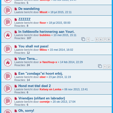
Reacties:
5
De wandeling
Laatste bericht door
Missit
«
18 jul 2015, 22:11
ZZZZZZ
Laatste bericht door
floor
«
18 jul 2015, 00:00
Reacties:
8
In liefdevolle herinnering aan Youri.
Laatste bericht door
bubbles
«
10 mei 2015, 15:11
Reacties:
107
1
5
6
7
8
…
You shall not pass!
Laatste bericht door
Milou
«
15 mei 2014, 16:02
Reacties:
12
Voor Terra...
Laatste bericht door
x-YaraYoup-x
«
14 feb 2014, 22:29
Reacties:
24
1
2
Een "zondags"ei hoort erbij.
Laatste bericht door
ober
«
23 jan 2014, 11:19
Reacties:
14
Hond met titel deel 2
Laatste bericht door
Kelsey en Lenka
«
06 nov 2013, 13:41
Reacties:
6
Vriendjes (olifant en labrador)
Laatste bericht door
corretje
«
20 okt 2013, 17:04
Reacties:
6
Oh, sorry!