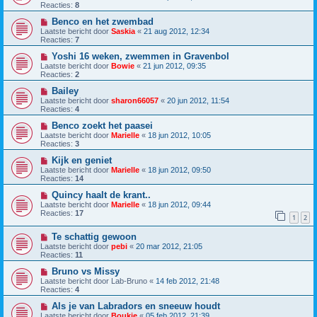
Reacties:
8
Benco en het zwembad
Laatste bericht door
Saskia
«
21 aug 2012, 12:34
Reacties:
7
Yoshi 16 weken, zwemmen in Gravenbol
Laatste bericht door
Bowie
«
21 jun 2012, 09:35
Reacties:
2
Bailey
Laatste bericht door
sharon66057
«
20 jun 2012, 11:54
Reacties:
4
Benco zoekt het paasei
Laatste bericht door
Marielle
«
18 jun 2012, 10:05
Reacties:
3
Kijk en geniet
Laatste bericht door
Marielle
«
18 jun 2012, 09:50
Reacties:
14
Quincy haalt de krant..
Laatste bericht door
Marielle
«
18 jun 2012, 09:44
Reacties:
17
1
2
Te schattig gewoon
Laatste bericht door
pebi
«
20 mar 2012, 21:05
Reacties:
11
Bruno vs Missy
Laatste bericht door
Lab-Bruno
«
14 feb 2012, 21:48
Reacties:
4
Als je van Labradors en sneeuw houdt
Laatste bericht door
Boukje
«
05 feb 2012, 21:39