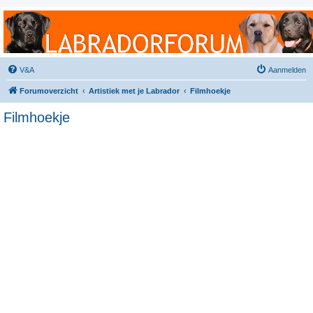
Labradorforum
Het gezelligste Labradorforum van Nederland en België!
V&A
Aanmelden
Forumoverzicht
Artistiek met je Labrador
Filmhoekje
Filmhoekje