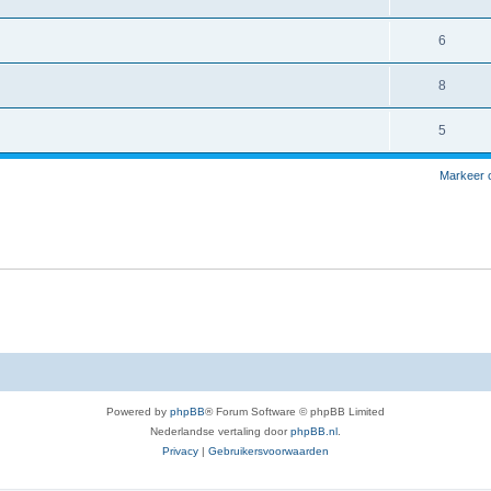
6
8
5
Markeer 
Powered by
phpBB
® Forum Software © phpBB Limited
Nederlandse vertaling door
phpBB.nl
.
Privacy
|
Gebruikersvoorwaarden