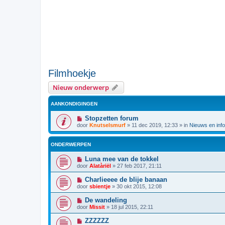
Filmhoekje
Nieuw onderwerp
AANKONDIGINGEN
Stopzetten forum
door
Knutselsmurf
»
11 dec 2019, 12:33
» in
Nieuws en info
ONDERWERPEN
Luna mee van de tokkel
door
Alatàriël
»
27 feb 2017, 21:11
Charlieeee de blije banaan
door
sbientje
»
30 okt 2015, 12:08
De wandeling
door
Missit
»
18 jul 2015, 22:11
ZZZZZZ