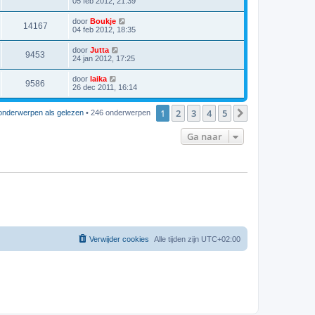
05 feb 2012, 21:39
door
Boukje
14167
04 feb 2012, 18:35
door
Jutta
9453
24 jan 2012, 17:25
door
laika
9586
26 dec 2011, 16:14
1
2
3
4
5
Volgende
onderwerpen als gelezen
• 246 onderwerpen
Ga naar
Verwijder cookies
Alle tijden zijn
UTC+02:00