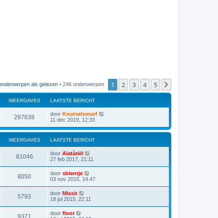
1
2
3
4
5
Volgende
onderwerpen als gelezen
• 246 onderwerpen
WEERGAVES
LAATSTE BERICHT
door
Knutselsmurf
287638
11 dec 2019, 12:33
WEERGAVES
LAATSTE BERICHT
door
Alatàriël
81046
27 feb 2017, 21:11
door
sbientje
8050
03 nov 2015, 14:47
door
Missit
5793
18 jul 2015, 22:11
door
floor
9371