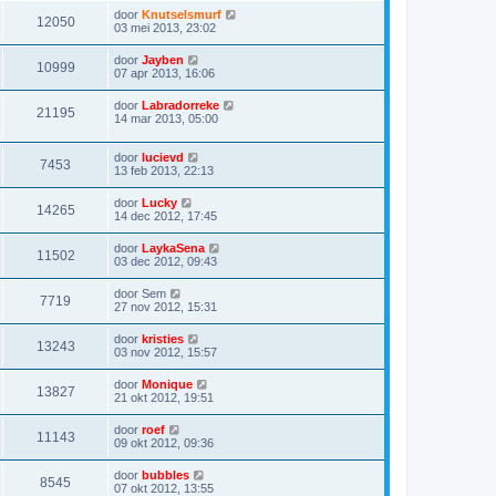
door
Knutselsmurf
12050
03 mei 2013, 23:02
door
Jayben
10999
07 apr 2013, 16:06
door
Labradorreke
21195
14 mar 2013, 05:00
door
lucievd
7453
13 feb 2013, 22:13
door
Lucky
14265
14 dec 2012, 17:45
door
LaykaSena
11502
03 dec 2012, 09:43
door
Sem
7719
27 nov 2012, 15:31
door
kristies
13243
03 nov 2012, 15:57
door
Monique
13827
21 okt 2012, 19:51
door
roef
11143
09 okt 2012, 09:36
door
bubbles
8545
07 okt 2012, 13:55