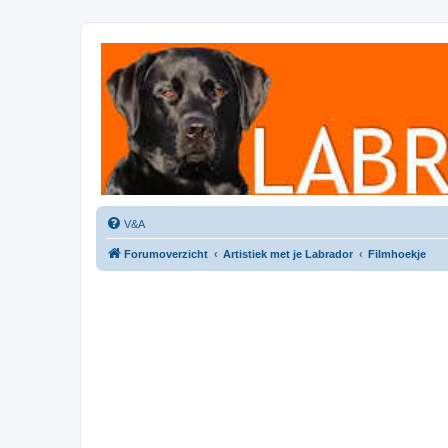
Labradorforum
Het gezelligste Labradorforum van Nederland en België!
V&A
Forumoverzicht
Artistiek met je Labrador
Filmhoekje