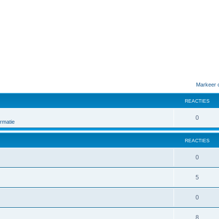
Markeer 
REACTIES
0
rmatie
REACTIES
0
5
0
8