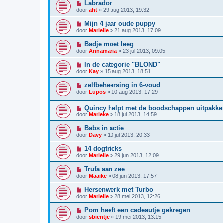
Labrador
door
aht
»
29 aug 2013, 19:32
Mijn 4 jaar oude puppy
door
Marielle
»
21 aug 2013, 17:09
Badje moet leeg
door
Annamaria
»
23 jul 2013, 09:05
In de categorie "BLOND"
door
Kay
»
15 aug 2013, 18:51
zelfbeheersing in 6-voud
door
Lupos
»
10 aug 2013, 17:29
Quincy helpt met de boodschappen uitpakke
door
Marieke
»
18 jul 2013, 14:59
Babs in actie
door
Davy
»
10 jul 2013, 20:33
14 dogtricks
door
Marielle
»
29 jun 2013, 12:09
Trufa aan zee
door
Maaike
»
08 jun 2013, 17:57
Hersenwerk met Turbo
door
Marielle
»
28 mei 2013, 12:26
Pom heeft een cadeautje gekregen
door
sbientje
»
19 mei 2013, 13:15