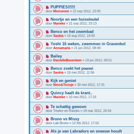
PUPPIES!!!!!!
door
Monsoom
»
22 sep 2012, 23:05
Noortje en een huissleutel
door
Marieke
»
21 sep 2012, 23:13
Benco en het zwembad
door
Saskia
»
19 aug 2012, 19:50
Yoshi 16 weken, zwemmen in Gravenbol
door
Annamaria
»
21 jun 2012, 08:49
Bailey
door
DanielleBeverdam
»
19 jun 2012, 09:51
Benco zoekt het paasei
door
Saskia
»
18 mei 2012, 11:56
Kijk en geniet
door
Nino&Toosje
»
30 mei 2012, 17:31
Quincy haalt de krant..
door
Marieke
»
10 mei 2012, 17:25
Te schattig gewoon
door
Tineke-en-Rambo
»
19 mar 2012, 20:04
Bruno vs Missy
door
Lab-Bruno
»
12 feb 2012, 17:02
Als je van Labradors en sneeuw houdt