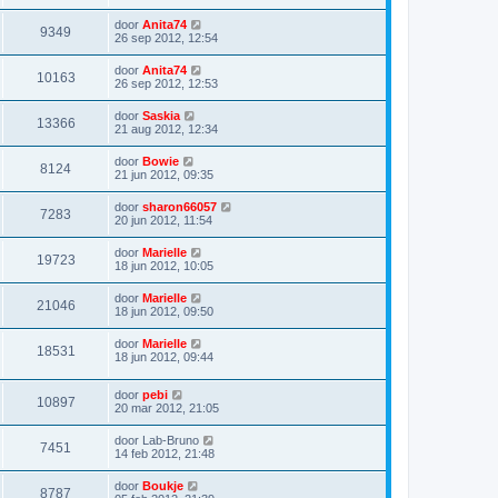
door
Anita74
9349
26 sep 2012, 12:54
door
Anita74
10163
26 sep 2012, 12:53
door
Saskia
13366
21 aug 2012, 12:34
door
Bowie
8124
21 jun 2012, 09:35
door
sharon66057
7283
20 jun 2012, 11:54
door
Marielle
19723
18 jun 2012, 10:05
door
Marielle
21046
18 jun 2012, 09:50
door
Marielle
18531
18 jun 2012, 09:44
door
pebi
10897
20 mar 2012, 21:05
door
Lab-Bruno
7451
14 feb 2012, 21:48
door
Boukje
8787