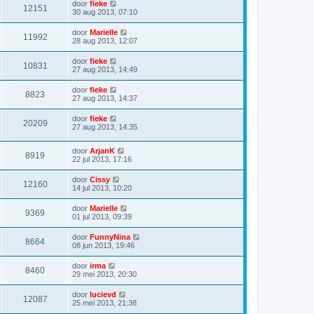
door
fieke
12151
30 aug 2013, 07:10
door
Marielle
11992
28 aug 2013, 12:07
door
fieke
10831
27 aug 2013, 14:49
door
fieke
8823
27 aug 2013, 14:37
door
fieke
20209
27 aug 2013, 14:35
door
ArjanK
8919
22 jul 2013, 17:16
door
Cissy
12160
14 jul 2013, 10:20
door
Marielle
9369
01 jul 2013, 09:39
door
FunnyNina
8664
08 jun 2013, 19:46
door
irma
8460
29 mei 2013, 20:30
door
lucievd
12087
25 mei 2013, 21:38