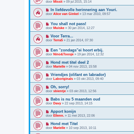
door
Missit
»
09 jul 2015, 15:14
In liefdevolle herinnering aan Youri.
door
Alice van Ginkel
»
13 mar 2010, 09:57
You shall not pass!
door
Muiske
»
30 jan 2014, 12:27
Voor Terra...
door
Terra5
»
21 jan 2014, 07:30
Een "zondags"ei hoort erbij.
door
Nino&Toosje
»
19 jan 2014, 12:32
Hond met titel deel 2
door
Marielle
»
04 nov 2013, 15:58
Vriendjes (olifant en labrador)
door
Laboriginals
»
03 okt 2013, 09:40
Oh, sorry!
door
sbientje
»
03 okt 2013, 12:56
Babs is nu 5 maanden oud
door
Davy
»
22 sep 2013, 14:15
Apport konijn
door
Ellenn.
»
11 mei 2013, 22:06
Hond met Titel
door
Marielle
»
10 sep 2013, 10:11