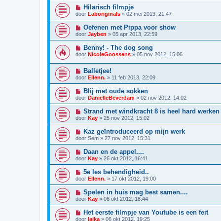
Hilarisch filmpje
door
Laboriginals
»
02 mei 2013, 21:47
Oefenen met Pippa voor show
door
Jayben
»
05 apr 2013, 22:59
Benny! - The dog song
door
NicoleGoossens
»
05 nov 2012, 15:06
Balletjee!
door
Ellenn.
»
11 feb 2013, 22:09
Blij met oude sokken
door
DanielleBeverdam
»
02 nov 2012, 14:02
Strand met windkracht 8 is heel hard werken 
door
Kay
»
25 nov 2012, 15:02
Kaz geïntroduceerd op mijn werk
door
Sem
»
27 nov 2012, 15:31
Daan en de appel....
door
Kay
»
26 okt 2012, 16:41
5e les behendigheid..
door
Ellenn.
»
17 okt 2012, 19:00
Spelen in huis mag best samen....
door
Kay
»
06 okt 2012, 18:44
Het eerste filmpje van Youtube is een feit
door
laika
»
06 okt 2012, 19:25