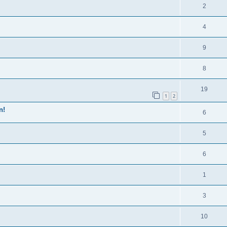
2
4
9
8
19
1
2
n!
6
5
6
1
3
10