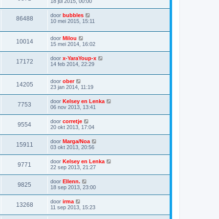
18 jul 2015, 00:00
door
bubbles
86488
10 mei 2015, 15:11
door
Milou
10014
15 mei 2014, 16:02
door
x-YaraYoup-x
17172
14 feb 2014, 22:29
door
ober
14205
23 jan 2014, 11:19
door
Kelsey en Lenka
7753
06 nov 2013, 13:41
door
corretje
9554
20 okt 2013, 17:04
door
Marga/Noa
15911
03 okt 2013, 20:56
door
Kelsey en Lenka
9771
22 sep 2013, 21:27
door
Ellenn.
9825
18 sep 2013, 23:00
door
irma
13268
11 sep 2013, 15:23