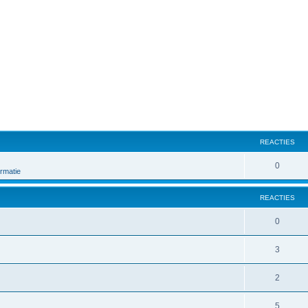
REACTIES
0
rmatie
REACTIES
0
3
2
5