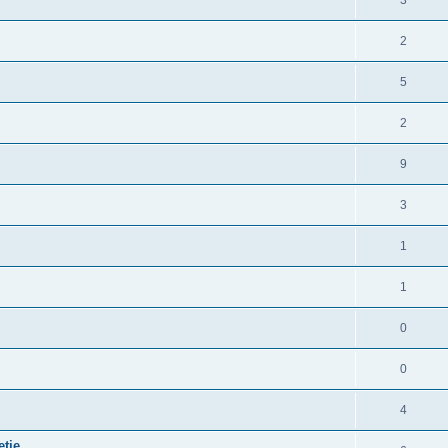
3
2
5
2
9
3
1
1
0
0
4
tje.