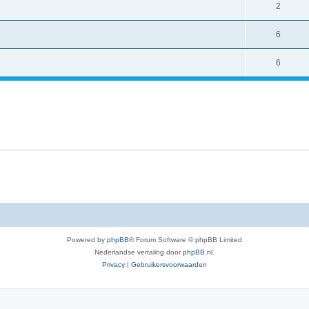
2
6
6
Powered by
phpBB
® Forum Software © phpBB Limited
Nederlandse vertaling door
phpBB.nl
.
Privacy
|
Gebruikersvoorwaarden