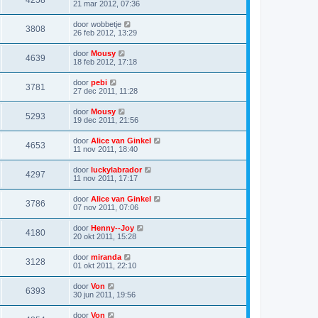
4258
21 mar 2012, 07:36
door
wobbetje
3808
26 feb 2012, 13:29
door
Mousy
4639
18 feb 2012, 17:18
door
pebi
3781
27 dec 2011, 11:28
door
Mousy
5293
19 dec 2011, 21:56
door
Alice van Ginkel
4653
11 nov 2011, 18:40
door
luckylabrador
4297
11 nov 2011, 17:17
door
Alice van Ginkel
3786
07 nov 2011, 07:06
door
Henny--Joy
4180
20 okt 2011, 15:28
door
miranda
3128
01 okt 2011, 22:10
door
Von
6393
30 jun 2011, 19:56
door
Von