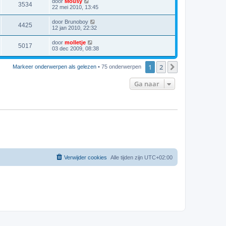
door
Mousy
3534
22 mei 2010, 13:45
door
Brunoboy
4425
12 jan 2010, 22:32
door
molletje
5017
03 dec 2009, 08:38
1
2
Volgende
Markeer onderwerpen als gelezen
• 75 onderwerpen
Ga naar
Verwijder cookies
Alle tijden zijn
UTC+02:00