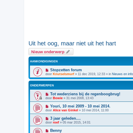
Uit het oog, maar niet uit het hart
Nieuw onderwerp
AANKONDIGINGEN
Stopzetten forum
door
Knutselsmurf
»
11 dec 2019, 12:33
» in
Nieuws en info
ONDERWERPEN
Tot wederziens bij de regenboogbrug!
door
Bowie
»
31 mei 2008, 13:43
Youri, 10 mei 2009 - 10 mei 2014.
door
Alice van Ginkel
»
10 mei 2014, 11:00
3 jaar geleden....
door
roef
»
05 mar 2015, 14:01
Benny