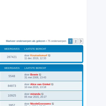
1
2
Volgende
Markeer onderwerpen als gelezen
• 75 onderwerpen
WEERGAVES
LAATSTE BERICHT
door
Knutselsmurf
287421
11 dec 2019, 12:33
WEERGAVES
LAATSTE BERICHT
door
Bowie
5548
31 mei 2008, 13:43
door
Alice van Ginkel
84873
10 mei 2015, 13:18
door
miranda
10925
05 mar 2015, 20:27
door
NicoleGoossens
3957