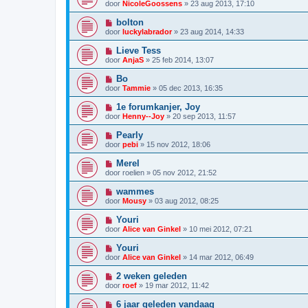
door
NicoleGoossens
»
23 aug 2013, 17:10
bolton
door
luckylabrador
»
23 aug 2014, 14:33
Lieve Tess
door
AnjaS
»
25 feb 2014, 13:07
Bo
door
Tammie
»
05 dec 2013, 16:35
1e forumkanjer, Joy
door
Henny--Joy
»
20 sep 2013, 11:57
Pearly
door
pebi
»
15 nov 2012, 18:06
Merel
door
roelien
»
05 nov 2012, 21:52
wammes
door
Mousy
»
03 aug 2012, 08:25
Youri
door
Alice van Ginkel
»
10 mei 2012, 07:21
Youri
door
Alice van Ginkel
»
14 mar 2012, 06:49
2 weken geleden
door
roef
»
19 mar 2012, 11:42
6 jaar geleden vandaag