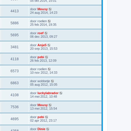
05 okt 2014, 15:01
door
Mousy
4413
24 aug 2014, 14:23
door
roelien
5886
25 feb 2014, 19:35
door
roef
5695
06 dec 2013, 09:27
door
AnjaS
3481
20 sep 2013, 15:53
door
pebi
4118
26 feb 2013, 12:09
door
roelien
6573
10 nov 2012, 14:33
door
wobbetje
6863
05 aug 2012, 15:05
door
luckylabrador
4108
14 mei 2012, 10:48
door
Mousy
7536
13 mei 2012, 15:54
door
pebi
4695
02 apr 2012, 23:17
door
Dinie