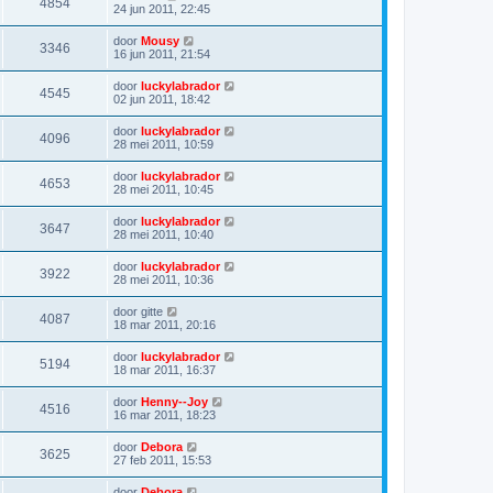
4854
24 jun 2011, 22:45
door
Mousy
3346
16 jun 2011, 21:54
door
luckylabrador
4545
02 jun 2011, 18:42
door
luckylabrador
4096
28 mei 2011, 10:59
door
luckylabrador
4653
28 mei 2011, 10:45
door
luckylabrador
3647
28 mei 2011, 10:40
door
luckylabrador
3922
28 mei 2011, 10:36
door
gitte
4087
18 mar 2011, 20:16
door
luckylabrador
5194
18 mar 2011, 16:37
door
Henny--Joy
4516
16 mar 2011, 18:23
door
Debora
3625
27 feb 2011, 15:53
door
Debora