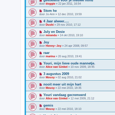
gevoelens voor je nieuwe hond
door
doggie
»
22 jan 2011, 16:54
Stom he
door
Jo-Ann
»
12 dec 2010, 19:59
4 Jaar alweer.....
door
Dushi
»
29 nov 2010, 17:12
July en Desie
door
miranda
»
14 okt 2010, 19:10
Joy
door
Henny--Joy
»
24 apr 2008, 09:57
raar
door
marina
»
20 aug 2010, 19:41
Youri, mijn lieve oude mannetje.
door
Alice van Ginkel
»
10 nov 2009, 18:45
3 augustus 2009
door
Mousy
»
02 aug 2010, 21:02
nooit meer uit mijn hart
door
Mousy
»
22 mei 2010, 18:35
Youri vandaag gecremeerd
door
Alice van Ginkel
»
12 mei 2009, 21:12
gemis
door
Mousy
»
22 mei 2010, 18:10