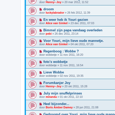
door
Henny--Joy
»
20 mar 2012, 11:52
droom
door
luckylabrador
»
26 feb 2012, 11:39
En weer heb ik Youri gezien
door
Alice van Ginkel
»
23 dec 2011, 07:03
Bimmel zijn papa vandaag overleden
door
pebi
»
26 dec 2011, 23:14
Voor Youri, mijn lieve oude mannetje.
door
Alice van Ginkel
»
04 okt 2011, 07:20
Regenboog : Wobbe ?
door
wobbetje
»
11 nov 2011, 16:20
foto's wobbetje
door
wobbetje
»
11 nov 2011, 16:54
Lieve Wobbe
door
wobbetje
»
02 nov 2011, 19:35
Forumkanjer Joy
door
Henny--Joy
»
20 okt 2011, 15:28
July mijn snuffelprinses
door
miranda
»
01 okt 2011, 22:10
Heel bijzonder...
door
Boris Amber Damey
»
28 jun 2011, 21:08
Gedroomd over Youri, mijn lieve oude manne