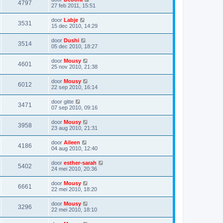
4797
27 feb 2011, 15:51
door
Labje
3531
15 dec 2010, 14:29
door
Dushi
3514
05 dec 2010, 18:27
door
Mousy
4601
25 nov 2010, 21:38
door
Mousy
6012
22 sep 2010, 16:14
door
gitte
3471
07 sep 2010, 09:16
door
Mousy
3958
23 aug 2010, 21:31
door
Aileen
4186
04 aug 2010, 12:40
door
esther-sarah
5402
24 mei 2010, 20:36
door
Mousy
6661
22 mei 2010, 18:20
door
Mousy
3296
22 mei 2010, 18:10