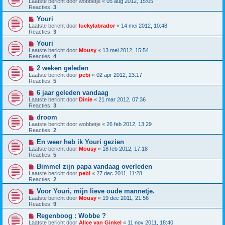
Laatste bericht door
wobbetje
«
05 aug 2012, 15:05
Reacties:
3
Youri
Laatste bericht door
luckylabrador
«
14 mei 2012, 10:48
Reacties:
3
Youri
Laatste bericht door
Mousy
«
13 mei 2012, 15:54
Reacties:
4
2 weken geleden
Laatste bericht door
pebi
«
02 apr 2012, 23:17
Reacties:
5
6 jaar geleden vandaag
Laatste bericht door
Dinie
«
21 mar 2012, 07:36
Reacties:
3
droom
Laatste bericht door
wobbetje
«
26 feb 2012, 13:29
Reacties:
2
En weer heb ik Youri gezien
Laatste bericht door
Mousy
«
18 feb 2012, 17:18
Reacties:
5
Bimmel zijn papa vandaag overleden
Laatste bericht door
pebi
«
27 dec 2011, 11:28
Reacties:
2
Voor Youri, mijn lieve oude mannetje.
Laatste bericht door
Mousy
«
19 dec 2011, 21:56
Reacties:
9
Regenboog : Wobbe ?
Laatste bericht door
Alice van Ginkel
«
11 nov 2011, 18:40