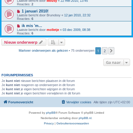
Laatste bericht door
Mousy
«
22 mei 2010, 13:45
Reacties:
2
1 januari 2010!
Laatste bericht door
Brunoboy
«
12 jan 2010, 22:32
Reacties:
6
ik mis 'm...
Laatste bericht door
molletje
«
03 dec 2009, 08:38
Reacties:
6
Nieuw onderwerp
1
2
Volgende
Markeer onderwerpen als gelezen
• 75 onderwerpen
Ga naar
FORUMPERMISSIES
Je
kunt niet
nieuwe berichten plaatsen in dit forum
Je
kunt niet
reageren op onderwerpen in dit forum
Je
kunt niet
je eigen berichten wijzigen in dit forum
Je
kunt niet
je eigen berichten verwijderen in dit forum
Forumoverzicht
Verwijder cookies
Alle tijden zijn
UTC+02:00
Powered by
phpBB
® Forum Software © phpBB Limited
Nederlandse vertaling door
phpBB.nl
.
Privacy
|
Gebruikersvoorwaarden