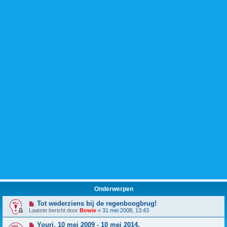
Onderwerpen
Tot wederziens bij de regenboogbrug!
Laatste bericht door
Bowie
«
31 mei 2008, 13:43
Youri, 10 mei 2009 - 10 mei 2014.