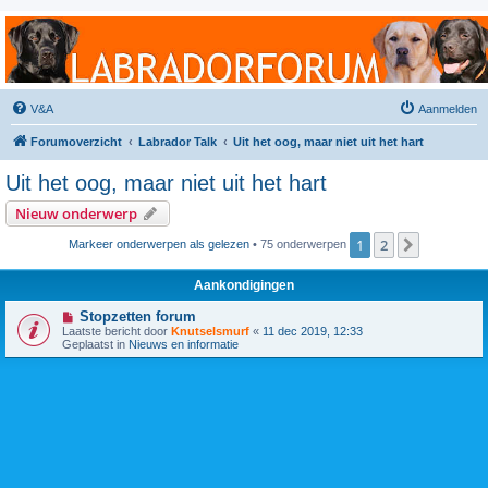
Labradorforum
Het gezelligste Labradorforum van Nederland en België!
V&A
Aanmelden
Forumoverzicht
Labrador Talk
Uit het oog, maar niet uit het hart
Uit het oog, maar niet uit het hart
Nieuw onderwerp
1
2
Volgende
Markeer onderwerpen als gelezen
• 75 onderwerpen
Aankondigingen
Stopzetten forum
Laatste bericht door
Knutselsmurf
«
11 dec 2019, 12:33
Geplaatst in
Nieuws en informatie