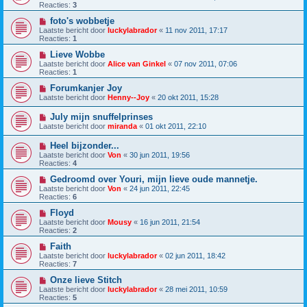
Reacties:
3
foto's wobbetje
Laatste bericht door
luckylabrador
«
11 nov 2011, 17:17
Reacties:
1
Lieve Wobbe
Laatste bericht door
Alice van Ginkel
«
07 nov 2011, 07:06
Reacties:
1
Forumkanjer Joy
Laatste bericht door
Henny--Joy
«
20 okt 2011, 15:28
July mijn snuffelprinses
Laatste bericht door
miranda
«
01 okt 2011, 22:10
Heel bijzonder...
Laatste bericht door
Von
«
30 jun 2011, 19:56
Reacties:
4
Gedroomd over Youri, mijn lieve oude mannetje.
Laatste bericht door
Von
«
24 jun 2011, 22:45
Reacties:
6
Floyd
Laatste bericht door
Mousy
«
16 jun 2011, 21:54
Reacties:
2
Faith
Laatste bericht door
luckylabrador
«
02 jun 2011, 18:42
Reacties:
7
Onze lieve Stitch
Laatste bericht door
luckylabrador
«
28 mei 2011, 10:59
Reacties:
5