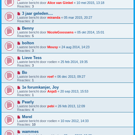
Laatste bericht door
Alice van Ginkel
«
10 mei 2015, 13:18
Reacties:
3
3 jaar geleden....
Laatste bericht door
miranda
«
05 mar 2015, 20:27
Reacties:
2
Benny
Laatste bericht door
NicoleGoossens
«
05 okt 2014, 15:01
Reacties:
5
bolton
Laatste bericht door
Mousy
«
24 aug 2014, 14:23
Reacties:
3
Lieve Tess
Laatste bericht door
roelien
«
25 feb 2014, 19:35
Reacties:
3
Bo
Laatste bericht door
roef
«
06 dec 2013, 09:27
Reacties:
1
1e forumkanjer, Joy
Laatste bericht door
AnjaS
«
20 sep 2013, 15:53
Reacties:
1
Pearly
Laatste bericht door
pebi
«
26 feb 2013, 12:09
Reacties:
4
Merel
Laatste bericht door
roelien
«
10 nov 2012, 14:33
Reacties:
10
wammes