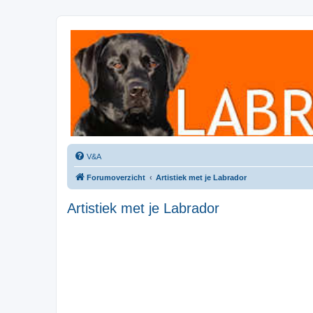
Labradorforum
Het gezelligste Labradorforum van Nederland en België!
V&A
Forumoverzicht
Artistiek met je Labrador
Artistiek met je Labrador