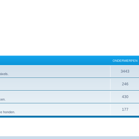
ONDERWERPEN
3443
ixels.
246
430
ken.
177
ere honden.