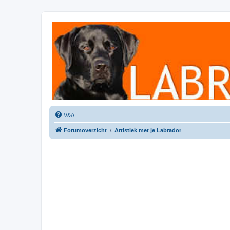
Labradorforum
Het gezelligste Labradorforum van Nederland en België!
V&A
Forumoverzicht
Artistiek met je Labrador