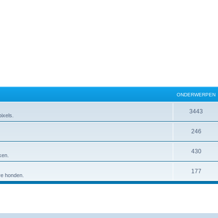
ONDERWERPEN
3443
ixels.
246
430
ken.
177
ere honden.