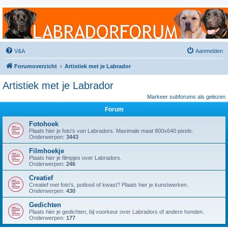
Labradorforum
Het gezelligste Labradorforum van Nederland en België!
V&A
Aanmelden
Forumoverzicht
Artistiek met je Labrador
Artistiek met je Labrador
Markeer subforums als gelezen
Forum
Fotohoek
Plaats hier je foto's van Labradors. Maximale maat 800x640 pixels.
Onderwerpen:
3443
Filmhoekje
Plaats hier je filmpjes over Labradors.
Onderwerpen:
246
Creatief
Creatief met foto's, potlood of kwast? Plaats hier je kunstwerken.
Onderwerpen:
430
Gedichten
Plaats hier je gedichten, bij voorkeur over Labradors of andere honden.
Onderwerpen:
177