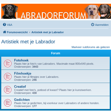
Labradorforum
Het gezelligste Labradorforum van Nederland en België!
V&A
Aanmelden
Forumoverzicht
Artistiek met je Labrador
Artistiek met je Labrador
Markeer subforums als gelezen
Forum
Fotohoek
Plaats hier je foto's van Labradors. Maximale maat 800x640 pixels.
Onderwerpen:
3443
Filmhoekje
Plaats hier je filmpjes over Labradors.
Onderwerpen:
246
Creatief
Creatief met foto's, potlood of kwast? Plaats hier je kunstwerken.
Onderwerpen:
430
Gedichten
Plaats hier je gedichten, bij voorkeur over Labradors of andere honden.
Onderwerpen:
177