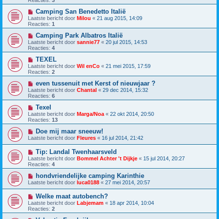
Camping San Benedetto Italië
Laatste bericht door
Milou
«
21 aug 2015, 14:09
Reacties:
1
Camping Park Albatros Italië
Laatste bericht door
sannie77
«
20 jul 2015, 14:53
Reacties:
4
TEXEL
Laatste bericht door
Wil enCo
«
21 mei 2015, 17:59
Reacties:
2
even tussenuit met Kerst of nieuwjaar ?
Laatste bericht door
Chantal
«
29 dec 2014, 15:32
Reacties:
6
Texel
Laatste bericht door
Marga/Noa
«
22 okt 2014, 20:50
Reacties:
13
Doe mij maar sneeuw!
Laatste bericht door
Fleures
«
16 jul 2014, 21:42
Tip: Landal Twenhaarsveld
Laatste bericht door
Bommel Achter 't Dijkje
«
15 jul 2014, 20:27
Reacties:
4
hondvriendelijke camping Karinthie
Laatste bericht door
luca0188
«
27 mei 2014, 20:57
Welke maat autobench?
Laatste bericht door
Labjemam
«
18 apr 2014, 10:04
Reacties:
2