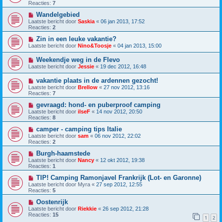
Reacties:
7
Wandelgebied
Laatste bericht door
Saskia
«
06 jan 2013, 17:52
Reacties:
2
Zin in een leuke vakantie?
Laatste bericht door
Nino&Toosje
«
04 jan 2013, 15:00
Weekendje weg in de Flevo
Laatste bericht door
Jessie
«
19 dec 2012, 16:48
vakantie plaats in de ardennen gezocht!
Laatste bericht door
Brellow
«
27 nov 2012, 13:16
Reacties:
7
gevraagd: hond- en puberproof camping
Laatste bericht door
ilseF
«
14 nov 2012, 20:50
Reacties:
8
camper - camping tips Italie
Laatste bericht door
sam
«
06 nov 2012, 22:02
Reacties:
2
Burgh-haamstede
Laatste bericht door
Nancy
«
12 okt 2012, 19:38
Reacties:
1
TIP! Camping Ramonjavel Frankrijk (Lot- en Garonne)
Laatste bericht door
Myra
«
27 sep 2012, 12:55
Reacties:
5
Oostenrijk
Laatste bericht door
Riekkie
«
26 sep 2012, 21:28
Reacties:
15
1
2