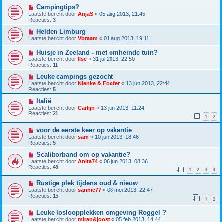
Campingtips?
Laatste bericht door
AnjaS
«
05 aug 2013, 21:45
Reacties:
3
Helden Limburg
Laatste bericht door
Vbraam
«
01 aug 2013, 19:11
Huisje in Zeeland - met omheinde tuin?
Laatste bericht door
Ilse
«
31 jul 2013, 22:50
Reacties:
11
Leuke campings gezocht
Laatste bericht door
Nienke & Foofer
«
13 jun 2013, 22:44
Reacties:
5
Italië
Laatste bericht door
Carlijn
«
13 jun 2013, 11:24
Reacties:
21
1
2
voor de eerste keer op vakantie
Laatste bericht door
sam
«
10 jun 2013, 18:46
Reacties:
5
Scaliborband om op vakantie?
Laatste bericht door
Anita74
«
06 jun 2013, 08:36
Reacties:
46
1
2
3
4
Rustige plek tijdens oud & nieuw
Laatste bericht door
sannie77
«
08 mei 2013, 22:47
Reacties:
15
1
2
Leuke losloopplekken omgeving Roggel ?
Laatste bericht door
miran&joost
«
05 feb 2013, 14:44