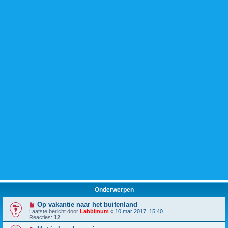
Onderwerpen
Op vakantie naar het buitenland
Laatste bericht door
Labbimum
«
10 mar 2017, 15:40
Reacties:
12