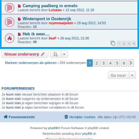
Camping paalberg in ermelo
Laatste bericht door
Loiseau
«
12 sep 2012, 11:18
Wintersport in Oostenrijk
Laatste bericht door
royenmarjolein
«
29 aug 2012, 14:53
Reacties:
10
Heb ik weer....
Laatste bericht door
ilseF
«
26 aug 2012, 21:30
Reacties:
49
1
2
3
4
Nieuw onderwerp
1
2
3
4
5
6
V
Markeer onderwerpen als gelezen
• 294 onderwerpen
Ga naar
FORUMPERMISSIES
Je
kunt niet
nieuwe berichten plaatsen in dit forum
Je
kunt niet
reageren op onderwerpen in dit forum
Je
kunt niet
je eigen berichten wijzigen in dit forum
Je
kunt niet
je eigen berichten verwijderen in dit forum
Forumoverzicht
Verwijder cookies
Alle tijden zijn
UTC+02:00
Powered by
phpBB
® Forum Software © phpBB Limited
Nederlandse vertaling door
phpBB.nl
.