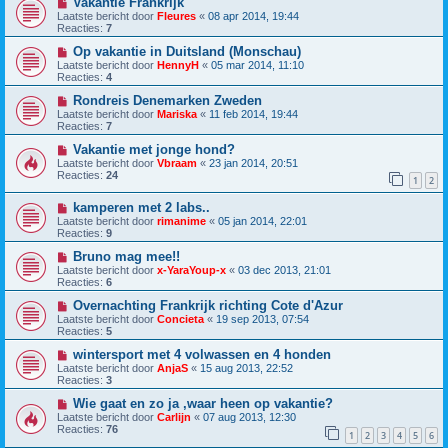
Vakantie Frankrijk
Laatste bericht door
Fleures
«
08 apr 2014, 19:44
Reacties:
7
Op vakantie in Duitsland (Monschau)
Laatste bericht door
HennyH
«
05 mar 2014, 11:10
Reacties:
4
Rondreis Denemarken Zweden
Laatste bericht door
Mariska
«
11 feb 2014, 19:44
Reacties:
7
Vakantie met jonge hond?
Laatste bericht door
Vbraam
«
23 jan 2014, 20:51
Reacties:
24
1
2
kamperen met 2 labs..
Laatste bericht door
rimanime
«
05 jan 2014, 22:01
Reacties:
9
Bruno mag mee!!
Laatste bericht door
x-YaraYoup-x
«
03 dec 2013, 21:01
Reacties:
6
Overnachting Frankrijk richting Cote d'Azur
Laatste bericht door
Concieta
«
19 sep 2013, 07:54
Reacties:
5
wintersport met 4 volwassen en 4 honden
Laatste bericht door
AnjaS
«
15 aug 2013, 22:52
Reacties:
3
Wie gaat en zo ja ,waar heen op vakantie?
Laatste bericht door
Carlijn
«
07 aug 2013, 12:30
Reacties:
76
1
2
3
4
5
6