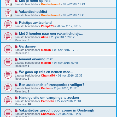
Met je hond op reis
Laatste bericht door
Knutselsmurf
«
09 jul 2008, 11:49
Vakantiechecklist
Laatste bericht door
Knutselsmurf
«
09 jul 2008, 11:41
Reistips zwitserland
Laatste bericht door
Philip123
«
28 nov 2017, 07:55
Met 3 honden naar een vakantiehuisje...
Laatste bericht door
Alma
«
29 jan 2017, 20:12
Reacties:
5
Gardameer
Laatste bericht door
marron
«
05 nov 2016, 17:10
Reacties:
3
Iemand ervaring met...
Laatste bericht door
marron
«
04 nov 2016, 00:46
Reacties:
1
We gaan op reis en nemen mee...
Laatste bericht door
Chantal76
«
01 nov 2016, 22:35
Reacties:
5
Een autobench of transportbox veiliger?
Laatste bericht door
Karlien
«
11 jun 2016, 11:17
Reacties:
9
Handige site om campings te zoeken
Laatste bericht door
Carobella
«
27 mei 2016, 23:01
Reacties:
10
Vakantietips gezocht voor zomer in Oostenrijk
Laatste bericht door
Chantal76
«
27 jan 2016, 11:00
Reacties:
3