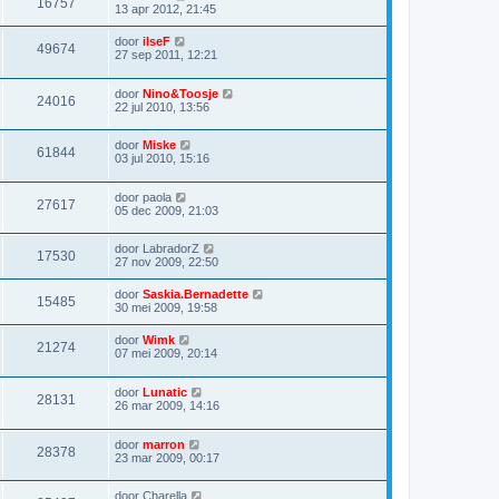
16757
13 apr 2012, 21:45
door
ilseF
49674
27 sep 2011, 12:21
door
Nino&Toosje
24016
22 jul 2010, 13:56
door
Miske
61844
03 jul 2010, 15:16
door
paola
27617
05 dec 2009, 21:03
door
LabradorZ
17530
27 nov 2009, 22:50
door
Saskia.Bernadette
15485
30 mei 2009, 19:58
door
Wimk
21274
07 mei 2009, 20:14
door
Lunatic
28131
26 mar 2009, 14:16
door
marron
28378
23 mar 2009, 00:17
door
Charella