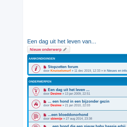
Een dag uit het leven van...
Nieuw onderwerp
AANKONDIGINGEN
Stopzetten forum
door
Knutselsmurf
»
11 dec 2019, 12:33
» in
Nieuws en info
ONDERWERPEN
Een dag uit het leven ...
door
Desiree
»
13 jan 2009, 22:51
... een hond in een bijzonder gezin
door
Desiree
»
21 jan 2010, 22:03
...een bloeddonorhond
door
sbientje
»
27 aug 2014, 23:38
... een hond die een nieuw baby baasje erbij 