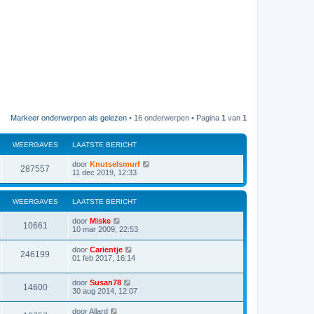
Markeer onderwerpen als gelezen
• 16 onderwerpen • Pagina
1
van
1
WEERGAVES
LAATSTE BERICHT
door
Knutselsmurf
287557
11 dec 2019, 12:33
WEERGAVES
LAATSTE BERICHT
door
Miske
10661
10 mar 2009, 22:53
door
Carientje
246199
01 feb 2017, 16:14
door
Susan78
14600
30 aug 2014, 12:07
door
Allard