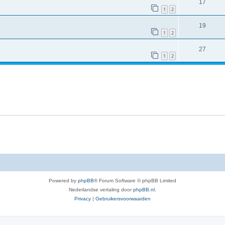
17
1
2
19
1
2
27
1
2
Powered by
phpBB
® Forum Software © phpBB Limited
Nederlandse vertaling door
phpBB.nl
.
Privacy
|
Gebruikersvoorwaarden