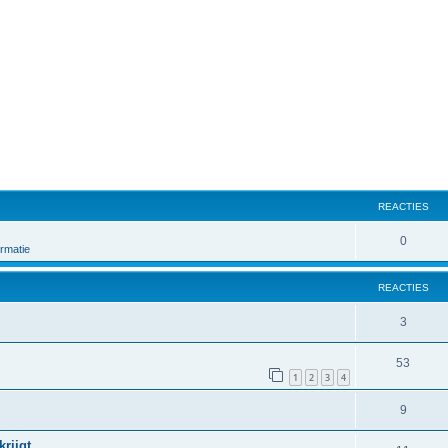
REACTIES
0
rmatie
REACTIES
3
53
1
2
3
4
9
krijgt