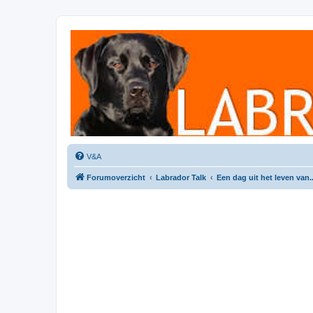
Labradorforum
Het gezelligste Labradorforum van Nederland en België!
V&A
Forumoverzicht
Labrador Talk
Een dag uit het leven van..