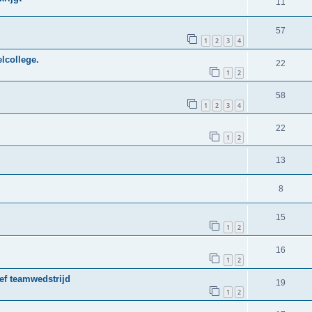
11
57
1
2
3
4
elcollege.
22
1
2
58
1
2
3
4
22
1
2
13
8
15
1
2
16
1
2
ef teamwedstrijd
19
1
2