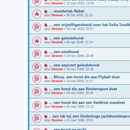
door
Desiree
»
13 mar 2010, 13:34
... moederlab Rebel
door
Desiree
»
05 feb 2009, 21:23
... een vrijwilligershond voor het Sofia Snuff
door
Desiree
»
09 mar 2010, 20:57
... een geleidehond
door
Desiree
»
06 apr 2009, 21:14
... een asielhond
door
Desiree
»
19 nov 2009, 22:28
... een aspirant geleidehond
door
Desiree
»
19 nov 2009, 22:36
... Missy, een hond die aan Flyball doet
door
Desiree
»
10 mei 2009, 21:17
... een hond die aan Breitensport doet
door
Desiree
»
04 mei 2009, 20:48
... een hond die aan een fieldtrial meedoet
door
Desiree
»
22 mar 2009, 21:12
.. een lab bij een Onderlinge jachthondenpro
door
Desiree
»
21 mar 2009, 20:21
... een hond op jacht