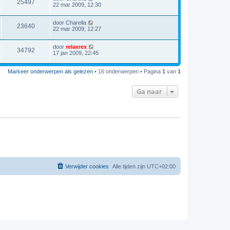
25497
22 mar 2009, 12:30
door
Charella
23640
22 mar 2009, 12:27
door
relaxrex
34792
17 jan 2009, 22:45
Markeer onderwerpen als gelezen
• 16 onderwerpen • Pagina
1
van
1
Ga naar
Verwijder cookies
Alle tijden zijn
UTC+02:00