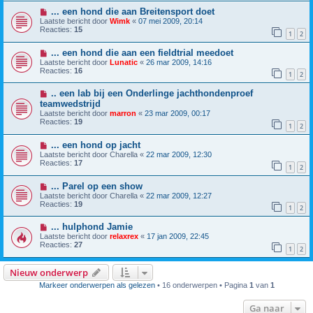
... een hond die aan Breitensport doet
Laatste bericht door
Wimk
«
07 mei 2009, 20:14
Reacties:
15
1
2
... een hond die aan een fieldtrial meedoet
Laatste bericht door
Lunatic
«
26 mar 2009, 14:16
Reacties:
16
1
2
.. een lab bij een Onderlinge jachthondenproef
teamwedstrijd
Laatste bericht door
marron
«
23 mar 2009, 00:17
Reacties:
19
1
2
... een hond op jacht
Laatste bericht door
Charella
«
22 mar 2009, 12:30
Reacties:
17
1
2
... Parel op een show
Laatste bericht door
Charella
«
22 mar 2009, 12:27
Reacties:
19
1
2
... hulphond Jamie
Laatste bericht door
relaxrex
«
17 jan 2009, 22:45
Reacties:
27
1
2
Nieuw onderwerp
Markeer onderwerpen als gelezen
• 16 onderwerpen • Pagina
1
van
1
Ga naar