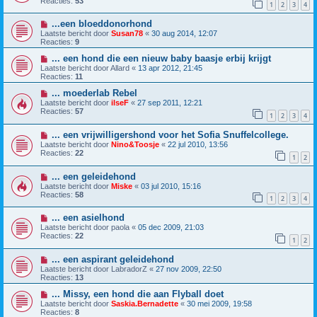
Reacties:
53
1
2
3
4
...een bloeddonorhond
Laatste bericht door
Susan78
«
30 aug 2014, 12:07
Reacties:
9
... een hond die een nieuw baby baasje erbij krijgt
Laatste bericht door
Allard
«
13 apr 2012, 21:45
Reacties:
11
... moederlab Rebel
Laatste bericht door
ilseF
«
27 sep 2011, 12:21
Reacties:
57
1
2
3
4
... een vrijwilligershond voor het Sofia Snuffelcollege.
Laatste bericht door
Nino&Toosje
«
22 jul 2010, 13:56
Reacties:
22
1
2
... een geleidehond
Laatste bericht door
Miske
«
03 jul 2010, 15:16
Reacties:
58
1
2
3
4
... een asielhond
Laatste bericht door
paola
«
05 dec 2009, 21:03
Reacties:
22
1
2
... een aspirant geleidehond
Laatste bericht door
LabradorZ
«
27 nov 2009, 22:50
Reacties:
13
... Missy, een hond die aan Flyball doet
Laatste bericht door
Saskia.Bernadette
«
30 mei 2009, 19:58
Reacties:
8