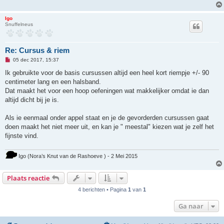
c
h
t
Igo
Snuffelneus
Re: Cursus & riem
O
05 dec 2017, 15:37
n
g
Ik gebruikte voor de basis cursussen altijd een heel kort riempje +/- 90
e
centimeter lang en een halsband.
l
e
Dat maakt het voor een hoop oefeningen wat makkelijker omdat ie dan
z
altijd dicht bij je is.
e
n
b
Als ie eenmaal onder appel staat en je de gevorderden cursussen gaat
e
r
doen maakt het niet meer uit, en kan je " meestal" kiezen wat je zelf het
i
fijnste vind.
c
h
t
Igo (Nora’s Knut van de Rashoeve ) - 2 Mei 2015
Plaats reactie
4 berichten • Pagina
1
van
1
Ga naar