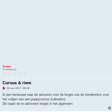
Teebee
Snuffelneus
Cursus & riem
O
16 nov 2017, 08:49
n
g
Ik ben benieuwd naar de adviezen voor de lengte van de hondenriem voor
e
het volgen van een puppycursus (Labrador).
l
e
Dit naast de te adviseren lengte in het algemeen.
z
e
n