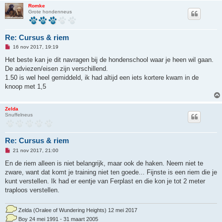
b
Romke
e
Grote hondenneus
r
i
c
h
Re: Cursus & riem
t
O
16 nov 2017, 19:19
n
g
Het beste kan je dit navragen bij de hondenschool waar je heen wil gaan.
e
De adviezen/eisen zijn verschillend.
l
e
1.50 is wel heel gemiddeld, ik had altijd een iets kortere kwam in de
z
knoop met 1,5
e
n
b
e
Zelda
r
Snuffelneus
i
c
h
t
Re: Cursus & riem
O
21 nov 2017, 21:00
n
g
En de riem alleen is niet belangrijk, maar ook de haken. Neem niet te
e
zware, want dat komt je training niet ten goede... Fijnste is een riem die je
l
e
kunt verstellen. Ik had er eentje van Ferplast en die kon je tot 2 meter
z
traploos verstellen.
e
n
b
e
Zelda (Oralee of Wundering Heights) 12 mei 2017
r
Boy 24 mei 1991 - 31 maart 2005
i