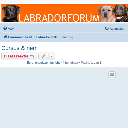
Labradorforum
Het gezelligste Labradorforum van Nederland en België!
V&A
Aanmelden
Forumoverzicht
Labrador Talk
Training
Cursus & riem
Plaats reactie
Eerst ongelezen bericht
• 4 berichten • Pagina
1
van
1