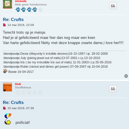
miranda
n
Hele grote hondenneus
b
e
r
i
Re: Crufts
c
h
O
14 mar 2016, 22:09
t
n
g
Terecht trots op je meisje.
e
Had je al gefeliciteerd maar hier dan nog maar een keer.
l
e
Van harte gefeliciteerd Netty met deze knappe zwarte dame,i love her!!!!
z
e
n
:blondpootje:Desie (Mayority's irristible desires)16-10-1997 r.ip. 28-02-2009
b
:blondpootje:July (joking jewel out of mids)13-07-2001 r.i.p.13-10-2010
e
:blondpootje:Iris ( be my irrisstible Iris out of mids) 11-01-2003 r.i.p 25-05-2016
r
i
:blondpootje:Robin (nickel and dimes girl power) 07-09-2007 rip 10-04-2018
c
Bowie 16-04-2017
h
t
blub
Snuffelneus
Re: Crufts
O
15 mar 2016, 07:36
n
g
e
l
proficiat!
e
z