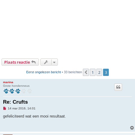
Plaats reactie
1
2
3
Vorige
Eerst ongelezen bericht
• 33 berichten
marina
Grote hondenneus
Re: Crufts
O
14 mar 2016, 14:01
n
g
gefeliciteerd wat een mooi resultaat.
e
l
e
z
e