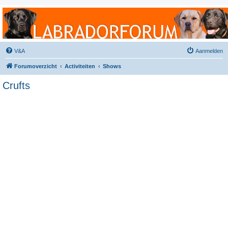
Labradorforum
Het gezelligste Labradorforum van Nederland en België!
V&A
Aanmelden
Forumoverzicht
Activiteiten
Shows
Crufts