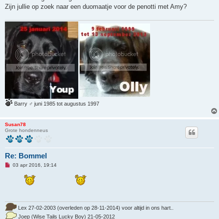
z
Zijn jullie op zoek naar een duomaatje voor de penotti met Amy?
e
n
b
e
r
i
c
h
t
Barry ♂ juni 1985 tot augustus 1997
Susan78
Grote hondenneus
Re: Bommel
O
03 apr 2016, 19:14
n
g
e
l
e
z
e
Lex 27-02-2003 (overleden op 28-11-2014) voor altijd in ons hart..
n
Joep (Wise Tails Lucky Boy) 21-05-2012
b