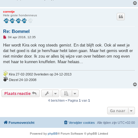
e
r
i
corretje
c
Hele grote hondenneus
h
t
Re: Bommel
O
04 apr 2016, 12:35
n
g
Hier wordt Kira ook nog steeds gemist. En dat blijft ook. Ook al weet je
e
dat het goed is dat je hem/haar hebt laten gaan. Maar het gemis wordt er
l
e
niet minder door. Ik zou er alles bij wijze van over hebben om nog even
z
met haar te kunnen knuffelen. Maar helaas...
e
n
b
e
Kira 27-02-2002 0verleden op 24-12-2013
r
Diezel 24-10-2008
i
c
h
Plaats reactie
t
4 berichten • Pagina
1
van
1
Ga naar
Forumoverzicht
Verwijder cookies
Alle tijden zijn
UTC+02:00
Powered by
phpBB
® Forum Software © phpBB Limited