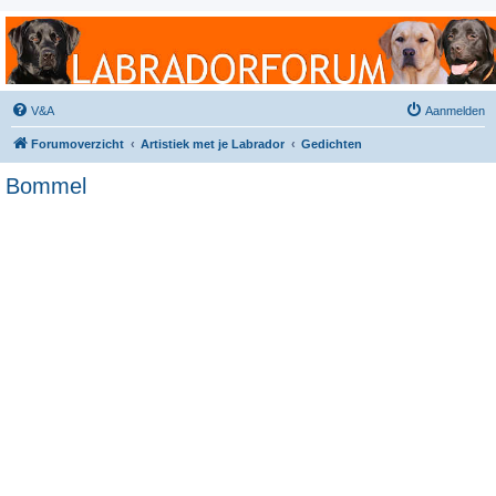
Labradorforum
Het gezelligste Labradorforum van Nederland en België!
V&A
Aanmelden
Forumoverzicht
Artistiek met je Labrador
Gedichten
Bommel