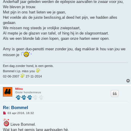
b
Anderhalf jaar geleden werden de epilepsie aanvallen te zwaar voor jou,
e
We bleven je trouw.
r
i
Met pijn in ons hart lieten we je gaan,
c
Het voelde als de juiste beslissing,al deed het pijn, we hadden alles
h
t
gedaan.
We missen nog steeds je vrolijke zwiepstaart,
Al mepte je de glazen van tafel, of hing hij in de slagroomtaart.
Als we een blonde lab zien lopen, gaan onze harten weer open.
Amy is geen duo-penotti meer zonder jou, dag makker ik hou van jou we
missen je
Een dag zonder hond, is een gemis.
Bommel r.i.p. miss you
02-06-2007
27-11-2014
Milou
Grote hondenneus
Re: Bommel
O
03 apr 2016, 16:32
n
g
e
Lieve Bommel.
l
Wat kan het gemis lang aanhouden hè.
e