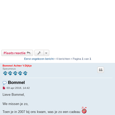
Plaats reactie
Eerst ongelezen bericht
• 4 berichten • Pagina
1
van
1
Bommel Achter 't Dijkje
Speurneus
Bommel
O
03 apr 2016, 14:42
n
g
Lieve Bommel,
e
l
e
We missen je zo,
z
e
Toen je in 2007 bij ons kwam, was je zo een cadeau
n