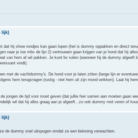
lijk)
omt dat hij show rondjes kan gaan lopen (het is dummy oppakken en direct te
gen naar je toe mbv de lijn 2) vertrouwen gaan krijgen van je hond dat hij alles
wat van hem af wil pakken. Je kunt bv ruilen (wanneer hij de dummy afgeeft krij
eressant vindt).
nen met de vachtdummy's. De hond voor je laten zitten (lange lijn er eventueel
ns hem terugvragen (rustig - niet hem uit zijn mond wrikken). Laat hij hem lo
r de jongen de tijd voor moet geven (dat jullie hier samen aan moeten gaan wer
eindelijk wil dat hij alles graag aan je afgeeft , zo ook dummy met veren of kou
lijk)
at ze de dummy snel uitspugen omdat ze een beloning verwachten.