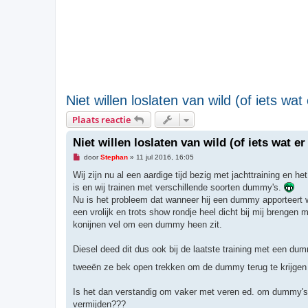
Niet willen loslaten van wild (of iets wat e
Plaats reactie
Niet willen loslaten van wild (of iets wat er 
O
door
Stephan
»
11 jul 2016, 16:05
n
g
Wij zijn nu al een aardige tijd bezig met jachttraining en 
e
is en wij trainen met verschillende soorten dummy's.
l
e
Nu is het probleem dat wanneer hij een dummy apporteert waa
z
een vrolijk en trots show rondje heel dicht bij mij brengen m
e
n
konijnen vel om een dummy heen zit.
b
e
r
Diesel deed dit dus ook bij de laatste training met een du
i
c
tweeën ze bek open trekken om de dummy terug te krijge
h
t
Is het dan verstandig om vaker met veren ed. om dummy's te
vermijden???