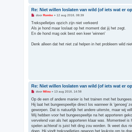
Re: Niet willen loslaten van wild (of iets wat er op 
O
door
Romke
»
12 aug 2016, 08:39
n
g
Trekspelletjes opzich zijn niet verkeerd
e
Als je hond maar loslaat op het moment dat jij het zegt.
l
e
En de hond mag ook best een keer 'winnen'
z
e
n
Denk alleen dat het niet zal helpen in het probleem wild niet
b
e
r
i
c
h
t
Re: Niet willen loslaten van wild (of iets wat er op 
O
door
Milou
»
13 aug 2016, 14:58
n
g
Op de een of andere manier is het trainen met het bungee
e
Hij laat het bungeespeeltje direct los wanneer ik 'genoeg' 
l
e
geworpen. Dat is natuurlijk het andere uiterste, maar wij wil
z
Wij hebben voor het bungeespeeltje na het apporteren gekoz
e
n
vervelend van als het apporteren klaar was. Momenteel is 
b
spelen achteraf is juist hét ding zou worden. Ik weet dus 
e
r
doen. Hij vindt trekspelletjes gewoon het leukste om te doe