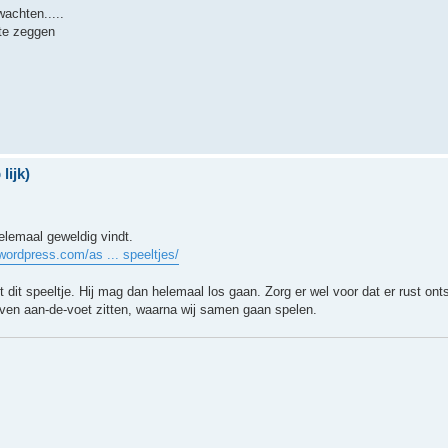
achten.....
 te zeggen
lijk)
elemaal geweldig vindt.
wordpress.com/as ... speeltjes/
dit speeltje. Hij mag dan helemaal los gaan. Zorg er wel voor dat er rust onts
even aan-de-voet zitten, waarna wij samen gaan spelen.