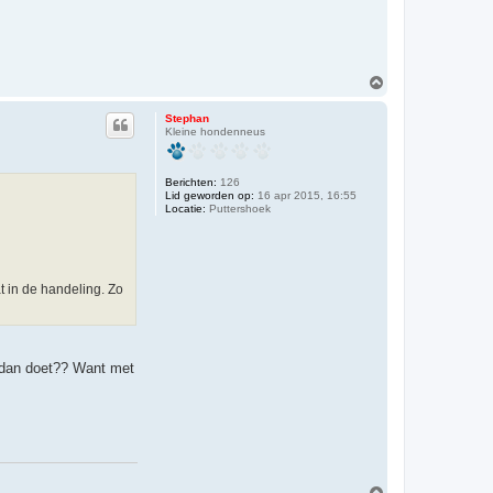
O
m
h
Stephan
o
Kleine hondenneus
o
g
Berichten:
126
Lid geworden op:
16 apr 2015, 16:55
Locatie:
Puttershoek
t in de handeling. Zo
e dan doet?? Want met
O