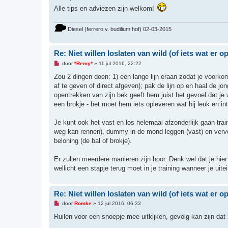
Alle tips en adviezen zijn welkom!
Diesel (ferrero v. budilium hof) 02-03-2015
Re: Niet willen loslaten van wild (of iets wat er op 
O
door
*Remy*
»
11 jul 2016, 22:22
n
g
Zou 2 dingen doen: 1) een lange lijn eraan zodat je voork
e
af te geven of direct afgeven); pak de lijn op en haal de jon
l
e
opentrekken van zijn bek geeft hem juist het gevoel dat je 
z
een brokje - het moet hem iets opleveren wat hij leuk en int
e
n
b
Je kunt ook het vast en los helemaal afzonderlijk gaan trai
e
r
weg kan rennen), dummy in de mond leggen (vast) en vervolge
i
beloning (de bal of brokje).
c
h
t
Er zullen meerdere manieren zijn hoor. Denk wel dat je hie
wellicht een stapje terug moet in je training wanneer je uit
Re: Niet willen loslaten van wild (of iets wat er op 
O
door
Romke
»
12 jul 2016, 06:33
n
g
Ruilen voor een snoepje mee uitkijken, gevolg kan zijn d
e
l