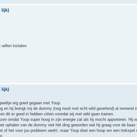
lijk)
 willen loslaten
lijk)
speeltje erg goed gegaan met Youp.
zeg en hij brengt mij de dummy (nog nooit met echt wild geoefend) al rennend 
len dit er goed in hebben zitten voordat wij met wild gaan trainen.
en omdat Youp super hoog in zijn energie zat als hij mocht apporteren. Hij w
het ophalen van de dummy niet hét ding geworden wat hij graag voor de baas 
niet of het voor jou probleem werkt, maar Youp doet een hoop om een trekspel
n.