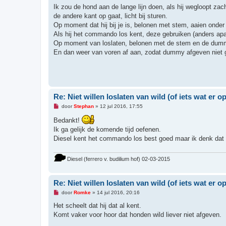
e
Ik zou de hond aan de lange lijn doen, als hij wegloopt za
z
de andere kant op gaat, licht bij sturen.
e
n
Op moment dat hij bij je is, belonen met stem, aaien onder
b
Als hij het commando los kent, deze gebruiken (anders apar
e
r
Op moment van loslaten, belonen met de stem en de dummy
i
En dan weer van voren af aan, zodat dummy afgeven niet ge
c
h
t
Re: Niet willen loslaten van wild (of iets wat er op 
O
door
Stephan
»
12 jul 2016, 17:55
n
g
Bedankt!
e
Ik ga gelijk de komende tijd oefenen.
l
e
Diesel kent het commando los best goed maar ik denk dat d
z
e
n
Diesel (ferrero v. budilium hof) 02-03-2015
b
e
r
i
Re: Niet willen loslaten van wild (of iets wat er op 
c
h
O
door
Romke
»
14 jul 2016, 20:16
t
n
g
Het scheelt dat hij dat al kent.
e
Komt vaker voor hoor dat honden wild liever niet afgeven.
l
e