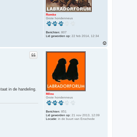
Romke
Grote hondenneus
Berichten:
807
Lid geworden op:
22 feb 2014, 12:34
O
m
h
o
o
g
taat in de handeling.
Milou
Grote hondenneus
Berichten:
851
Lid geworden op:
21 nov 2013, 12:09
Locatie:
in de buurt van Enschede