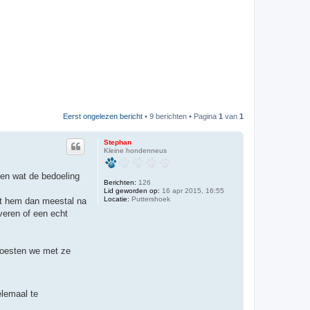
Eerst ongelezen bericht
• 9 berichten • Pagina
1
van
1
Stephan
Kleine hondenneus
jpen wat de bedoeling
Berichten:
126
Lid geworden op:
16 apr 2015, 16:55
Locatie:
Puttershoek
omt hem dan meestal na
 veren of een echt
 moesten we met ze
elemaal te