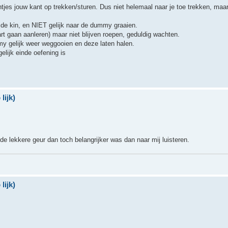
chtjes jouw kant op trekken/sturen. Dus niet helemaal naar je toe trekken, ma
 de kin, en NIET gelijk naar de dummy graaien.
t gaan aanleren) maar niet blijven roepen, geduldig wachten.
 gelijk weer weggooien en deze laten halen.
lijk einde oefening is
lijk)
e lekkere geur dan toch belangrijker was dan naar mij luisteren.
lijk)