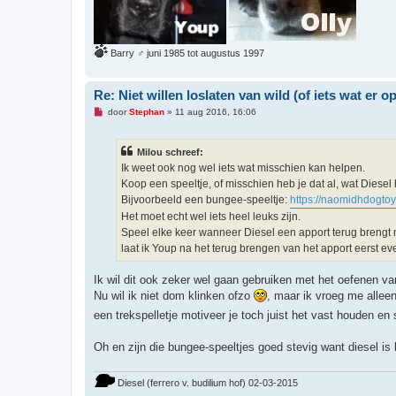
Barry ♂ juni 1985 tot augustus 1997
Re: Niet willen loslaten van wild (of iets wat er op 
O
door
Stephan
»
11 aug 2016, 16:06
n
g
e
Milou schreef:
l
e
Ik weet ook nog wel iets wat misschien kan helpen.
z
Koop een speeltje, of misschien heb je dat al, wat Diesel
e
n
Bijvoorbeeld een bungee-speeltje:
https://naomidhdogtoy
b
Het moet echt wel iets heel leuks zijn.
e
r
Speel elke keer wanneer Diesel een apport terug brengt me
i
laat ik Youp na het terug brengen van het apport eerst e
c
h
t
Ik wil dit ook zeker wel gaan gebruiken met het oefenen va
Nu wil ik niet dom klinken ofzo
, maar ik vroeg me alleen
een trekspelletje motiveer je toch juist het vast houden en
Oh en zijn die bungee-speeltjes goed stevig want diesel is 
Diesel (ferrero v. budilium hof) 02-03-2015