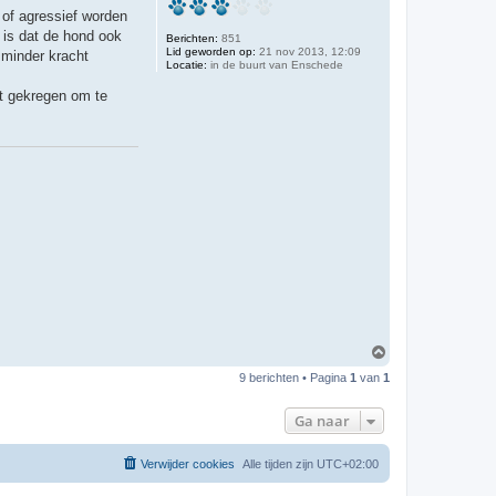
 of agressief worden
k is dat de hond ook
Berichten:
851
Lid geworden op:
21 nov 2013, 12:09
 minder kracht
Locatie:
in de buurt van Enschede
bt gekregen om te
O
m
9 berichten • Pagina
1
van
1
h
o
o
Ga naar
g
Verwijder cookies
Alle tijden zijn
UTC+02:00