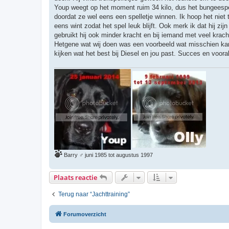
i
Youp weegt op het moment ruim 34 kilo, dus het bungeespe
c
h
doordat ze wel eens een spelletje winnen. Ik hoop het niet 
t
eens wint zodat het spel leuk blijft. Ook merk ik dat hij 
gebruikt hij ook minder kracht en bij iemand met veel kracht
Hetgene wat wij doen was een voorbeeld wat misschien kan
kijken wat het best bij Diesel en jou past. Succes en vooral
Barry ♂ juni 1985 tot augustus 1997
Plaats reactie
Terug naar “Jachttraining”
Forumoverzicht