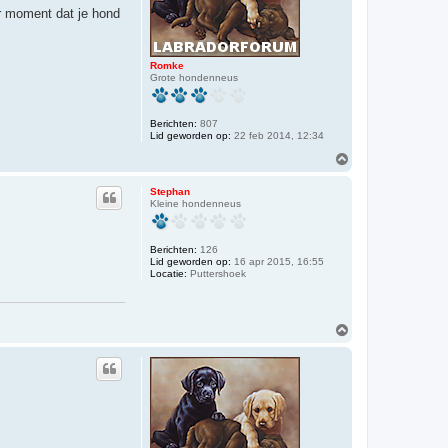
ar moment dat je hond
Romke
Grote hondenneus
Berichten:
807
Lid geworden op:
22 feb 2014, 12:34
O
m
h
Stephan
o
Kleine hondenneus
o
g
Berichten:
126
Lid geworden op:
16 apr 2015, 16:55
Locatie:
Puttershoek
O
m
h
o
o
g