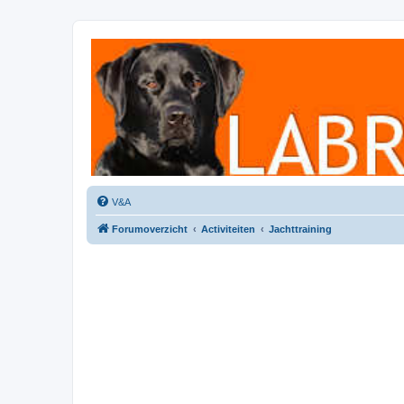
Labradorforum
Het gezelligste Labradorforum van Nederland en België!
V&A
Forumoverzicht
Activiteiten
Jachttraining