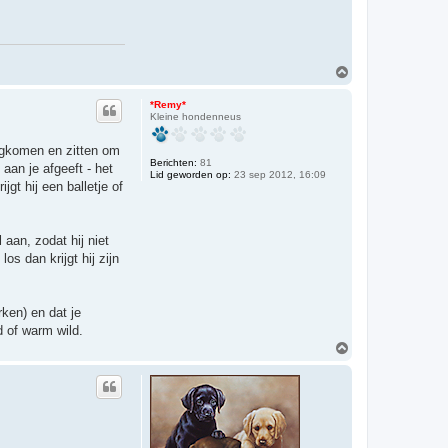
O
m
h
*Remy*
o
Kleine hondenneus
o
g
rugkomen en zitten om
Berichten:
81
 aan je afgeeft - het
Lid geworden op:
23 sep 2012, 16:09
gt hij een balletje of
 aan, zodat hij niet
s dan krijgt hij zijn
ken) en dat je
d of warm wild.
O
m
h
o
o
g