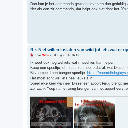
z
Dan kan je het commando gewoon geven en dan geduldig w
e
n
Net als een zit commando, dat helpt ook niet door het 20x
b
e
r
i
c
h
t
Re: Niet willen loslaten van wild (of iets wat er op 
O
door
Milou
»
08 aug 2016, 16:46
n
g
Ik weet ook nog wel iets wat misschien kan helpen.
e
Koop een speeltje, of misschien heb je dat al, wat Diesel h
l
e
Bijvoorbeeld een bungee-speeltje:
https://naomidhdogtoys.
z
Het moet echt wel iets heel leuks zijn.
e
n
Speel elke keer wanneer Diesel een apport terug brengt met 
b
Zo laat ik Youp na het terug brengen van het apport eerst 
e
r
i
c
h
t