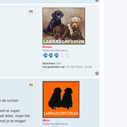
m
h
o
o
g
Romke
Grote hondenneus
Berichten:
807
Lid geworden op:
22 feb 2014, 12:34
O
m
h
o
o
g
in de schoot
erd er super
wil doen, maar het
Milou
 met je te mogen
Grote hondenneus