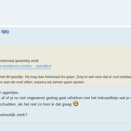
lijk)
 helemaal geweldig vindt.
s.wordpress.com/as ... speeltjes/
t dit speeltje. Hij mag dan helemaal los gaan. Zorg er wel voor dat er rust ontstaa
ven aan-de-voet zitten, waarna wij samen gaan spelen.
n apportjes.
 af of je nu niet ongewenst gedrag gaat uitlokken met het trekspelletje wat j
 schudden, als het niet zo hoor ik dat graag
behoorlijk sterk?