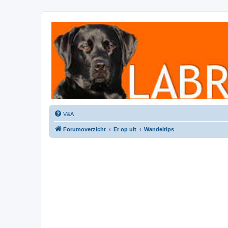
Labradorforum
Het gezelligste Labradorforum van Nederland en België!
V&A
Forumoverzicht
Er op uit
Wandeltips