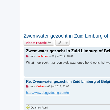
Zwemwater gezocht in Zuid Limburg of 
Plaats reactie
Zwemwater gezocht in Zuid Limburg of Be
O
door
ruudbrouw
»
08 jun 2017, 18:01
n
g
Wij zijn op zoek naar een plek waar onze hond eens het wa
e
l
e
z
e
n
Re: Zwemwater gezocht in Zuid Limburg of Belg
b
e
O
door
Karlien
»
08 jun 2017, 23:03
r
n
i
g
http://www.doggydating.com/nl
c
e
h
l
t
e
z
e
Quan en Rumi
n