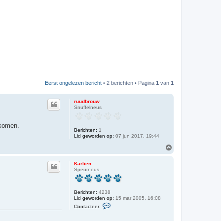
Eerst ongelezen bericht
• 2 berichten • Pagina
1
van
1
ruudbrouw
Snuffelneus
 komen.
Berichten:
1
Lid geworden op:
07 jun 2017, 19:44
O
m
h
Karlien
o
Speurneus
o
g
Berichten:
4238
Lid geworden op:
15 mar 2005, 16:08
C
Contacteer:
o
n