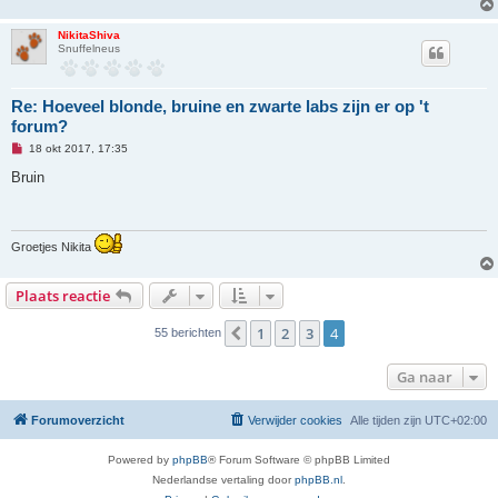
NikitaShiva
Snuffelneus
Re: Hoeveel blonde, bruine en zwarte labs zijn er op 't
forum?
O
18 okt 2017, 17:35
n
g
Bruin
e
l
e
z
e
Groetjes Nikita
n
b
e
Plaats reactie
r
i
c
1
2
3
4
Vorige
55 berichten
h
t
Ga naar
Forumoverzicht
Verwijder cookies
Alle tijden zijn
UTC+02:00
Powered by
phpBB
® Forum Software © phpBB Limited
Nederlandse vertaling door
phpBB.nl
.