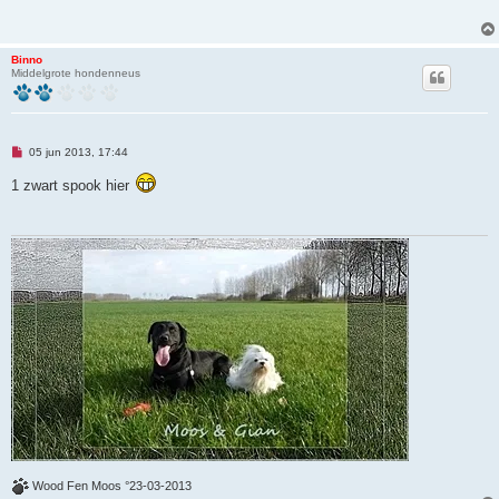
l
e
z
e
Binno
n
Middelgrote hondenneus
b
e
r
i
c
h
O
05 jun 2013, 17:44
t
n
g
1 zwart spook hier
e
l
e
z
e
n
b
e
r
i
c
h
t
Wood Fen Moos °23-03-2013