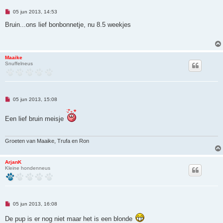
c
h
O
05 jun 2013, 14:53
t
n
g
Bruin...ons lief bonbonnetje, nu 8.5 weekjes
e
l
e
z
e
Maaike
n
Snuffelneus
b
e
r
i
c
h
O
05 jun 2013, 15:08
t
n
g
e
Een lief bruin meisje
l
e
z
e
Groeten van Maaike, Trufa en Ron
n
b
e
ArjanK
r
Kleine hondenneus
i
c
h
t
O
05 jun 2013, 16:08
n
g
De pup is er nog niet maar het is een blonde
e