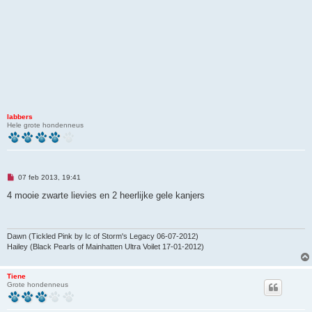
labbers
Hele grote hondenneus
O
07 feb 2013, 19:41
n
g
4 mooie zwarte lievies en 2 heerlijke gele kanjers
e
l
e
z
e
Dawn (Tickled Pink by Ic of Storm's Legacy 06-07-2012)
n
Hailey (Black Pearls of Mainhatten Ultra Voilet 17-01-2012)
b
e
r
Tiene
i
Grote hondenneus
c
h
t