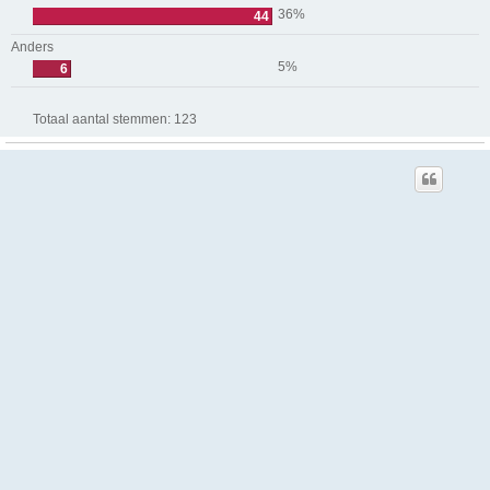
36%
44
Anders
5%
6
Totaal aantal stemmen:
123