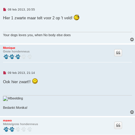
O
08 feb 2013, 20:55
n
g
Hier 1 zwarte maar telt voor 2 op 't veld!
e
l
e
z
e
Your dogs loves you, when No body else does
n
b
e
Monique
r
Grote hondenneus
i
c
h
t
O
09 feb 2013, 21:14
n
g
Ook hier zwart!!
e
l
e
z
e
n
b
Bedankt Monika!
e
r
i
c
mawo
h
Middelgrote hondenneus
t