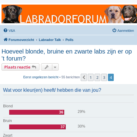
Labradorforum
Het gezelligste Labradorforum van Nederland en België!
V&A
Aanmelden
Forumoverzicht
Labrador Talk
Polls
Hoeveel blonde, bruine en zwarte labs zijn er op
't forum?
Plaats reactie
1
2
3
4
Vorige
Eerst ongelezen bericht
• 55 berichten
Wat voor kleur(en) heeft/ hebben die van jou?
Blond
29%
36
Bruin
30%
37
Zwart