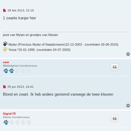
O
28 feb 2013, 22:16
n
g
1 zwarte kanjer hier
e
l
e
z
e
poot van Mylan en groetjes van Marian
n
b
Mylan (Precious Mylan of Naiadsmanor)22-12-2003 - (overleden 26-06-2015)
e
r
Yosta *15-01-1995 -(overleden 04-07-2003)
i
c
h
sam
t
Middelgrote hondenneus
O
05 jun 2013, 14:41
n
g
Blond en zwart. Ik heb anders gestemd vanwege de twee kleuren
e
l
e
z
e
Sigrid-75
n
Kleine hondenneus
b
e
r
i