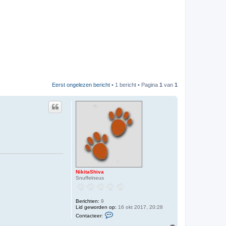
Eerst ongelezen bericht
• 1 bericht • Pagina
1
van
1
NikitaShiva
Snuffelneus
Berichten:
9
Lid geworden op:
16 okt 2017, 20:28
C
Contacteer:
o
n