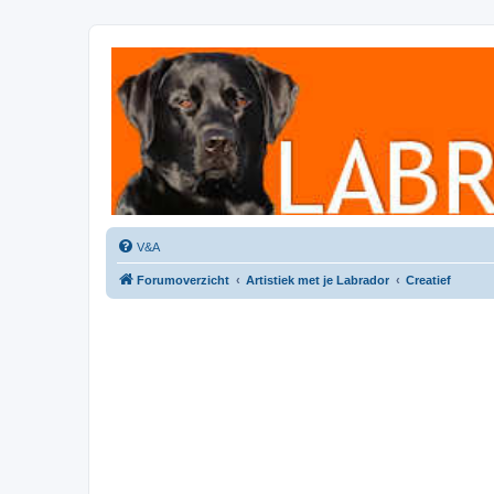
Labradorforum
Het gezelligste Labradorforum van Nederland en België!
V&A
Forumoverzicht
Artistiek met je Labrador
Creatief