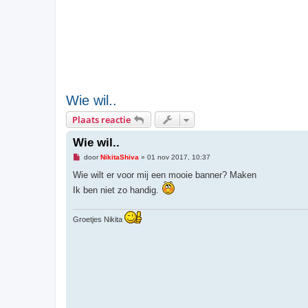
Wie wil..
Plaats reactie
Wie wil..
O
door
NikitaShiva
»
01 nov 2017, 10:37
n
g
Wie wilt er voor mij een mooie banner? Maken
e
Ik ben niet zo handig.
l
e
z
e
Groetjes Nikita
n
b
e
r
i
c
h
t