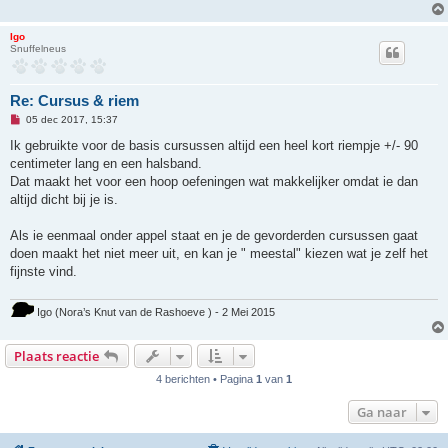
c
h
t
Igo
Snuffelneus
Re: Cursus & riem
O
05 dec 2017, 15:37
n
g
Ik gebruikte voor de basis cursussen altijd een heel kort riempje +/- 90
e
centimeter lang en een halsband.
l
e
Dat maakt het voor een hoop oefeningen wat makkelijker omdat ie dan
z
altijd dicht bij je is.
e
n
b
Als ie eenmaal onder appel staat en je de gevorderden cursussen gaat
e
r
doen maakt het niet meer uit, en kan je " meestal" kiezen wat je zelf het
i
fijnste vind.
c
h
t
Igo (Nora’s Knut van de Rashoeve ) - 2 Mei 2015
Plaats reactie
4 berichten • Pagina
1
van
1
Ga naar