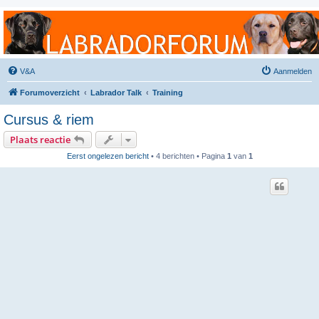
Labradorforum
Het gezelligste Labradorforum van Nederland en België!
V&A
Aanmelden
Forumoverzicht
Labrador Talk
Training
Cursus & riem
Plaats reactie
Eerst ongelezen bericht
• 4 berichten • Pagina
1
van
1