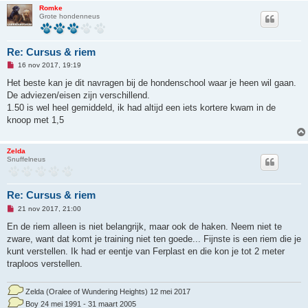
b
Romke
e
Grote hondenneus
r
i
c
h
Re: Cursus & riem
t
O
16 nov 2017, 19:19
n
g
Het beste kan je dit navragen bij de hondenschool waar je heen wil gaan.
e
De adviezen/eisen zijn verschillend.
l
e
1.50 is wel heel gemiddeld, ik had altijd een iets kortere kwam in de
z
knoop met 1,5
e
n
b
e
Zelda
r
Snuffelneus
i
c
h
t
Re: Cursus & riem
O
21 nov 2017, 21:00
n
g
En de riem alleen is niet belangrijk, maar ook de haken. Neem niet te
e
zware, want dat komt je training niet ten goede... Fijnste is een riem die je
l
e
kunt verstellen. Ik had er eentje van Ferplast en die kon je tot 2 meter
z
traploos verstellen.
e
n
b
e
Zelda (Oralee of Wundering Heights) 12 mei 2017
r
Boy 24 mei 1991 - 31 maart 2005
i