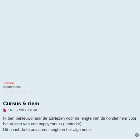
Teebee
Snuffelneus
Cursus & riem
O
16 nov 2017, 08:49
n
g
Ik ben benieuwd naar de adviezen voor de lengte van de hondenriem voor
e
het volgen van een puppycursus (Labrador).
l
e
Dit naast de te adviseren lengte in het algemeen.
z
e
n