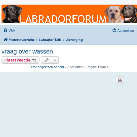
Labradorforum
Het gezelligste Labradorforum van Nederland en België!
V&A
Aanmelden
Forumoverzicht
Labrador Talk
Verzorging
vraag over wassen
Plaats reactie
Eerst ongelezen bericht
• 7 berichten • Pagina
1
van
1