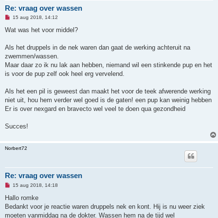
Re: vraag over wassen
O
15 aug 2018, 14:12
n
g
Wat was het voor middel?
e
l
e
Als het druppels in de nek waren dan gaat de werking achteruit na
z
zwemmen/wassen.
e
n
Maar daar zo ik nu lak aan hebben, niemand wil een stinkende pup en het
b
is voor de pup zelf ook heel erg vervelend.
e
r
i
Als het een pil is geweest dan maakt het voor de teek afwerende werking
c
h
niet uit, hou hem verder wel goed is de gaten! een pup kan weinig hebben
t
Er is over nexgard en bravecto wel veel te doen qua gezondheid
Succes!
Norbert72
Re: vraag over wassen
O
15 aug 2018, 14:18
n
g
Hallo romke
e
Bedankt voor je reactie waren druppels nek en kont. Hij is nu weer ziek
l
e
moeten vanmiddag na de dokter. Wassen hem na de tijd wel