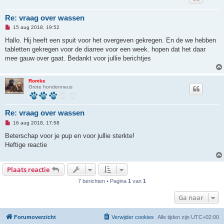
e
r
i
Re: vraag over wassen
c
O
h
15 aug 2018, 19:52
n
t
g
Hallo. Hij heeft een spuit voor het overgeven gekregen. En de we hebben
e
tabletten gekregen voor de diarree voor een week. hopen dat het daar
l
e
mee gauw over gaat. Bedankt voor jullie berichtjes
z
e
n
b
Romke
e
Grote hondenneus
r
i
c
h
Re: vraag over wassen
t
O
16 aug 2018, 17:58
n
g
Beterschap voor je pup en voor jullie sterkte!
e
Heftige reactie
l
e
z
e
Plaats reactie
n
b
7 berichten • Pagina
1
van
1
e
r
i
Ga naar
c
h
t
Forumoverzicht
Verwijder cookies
Alle tijden zijn
UTC+02:00