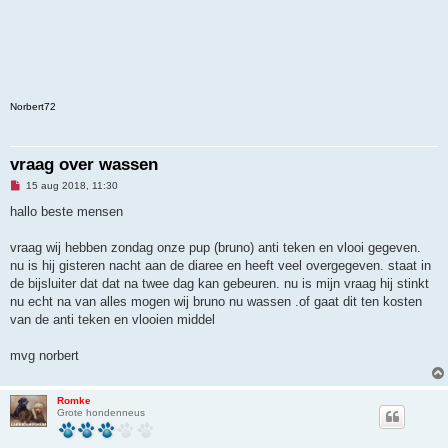
Norbert72
vraag over wassen
O
15 aug 2018, 11:30
n
g
hallo beste mensen
e
l
e
vraag wij hebben zondag onze pup (bruno) anti teken en vlooi gegeven.
z
nu is hij gisteren nacht aan de diaree en heeft veel overgegeven. staat in
e
n
de bijsluiter dat dat na twee dag kan gebeuren. nu is mijn vraag hij stinkt
b
nu echt na van alles mogen wij bruno nu wassen .of gaat dit ten kosten
e
r
van de anti teken en vlooien middel
i
c
h
mvg norbert
t
Romke
Grote hondenneus