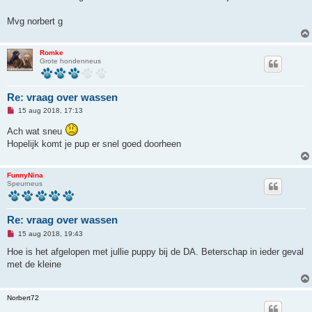
z
e
n
Mvg norbert g
b
e
r
i
Romke
c
Grote hondenneus
h
t
Re: vraag over wassen
O
15 aug 2018, 17:13
n
g
Ach wat sneu
e
Hopelijk komt je pup er snel goed doorheen
l
e
z
e
FunnyNina
n
Speurneus
b
e
r
i
Re: vraag over wassen
c
h
O
15 aug 2018, 19:43
t
n
g
Hoe is het afgelopen met jullie puppy bij de DA. Beterschap in ieder geval
e
met de kleine
l
e
z
e
Norbert72
n
b