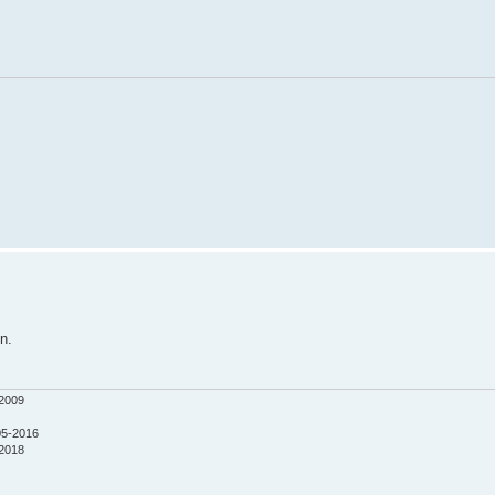
n.
-2009
-05-2016
-2018