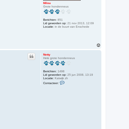
Milou
Grote hondenneus
Berichten:
851
Lid geworden op:
21 nov 2013, 12:09
Locatie:
in de buurt van Enschede
O
m
h
Netty
o
Hele grote hondenneus
o
g
Berichten:
1498
Lid geworden op:
25 jun 2008, 13:19
Locatie:
Katwijk zh
C
Contacteer:
o
n
t
a
c
t
e
e
r
N
e
t
t