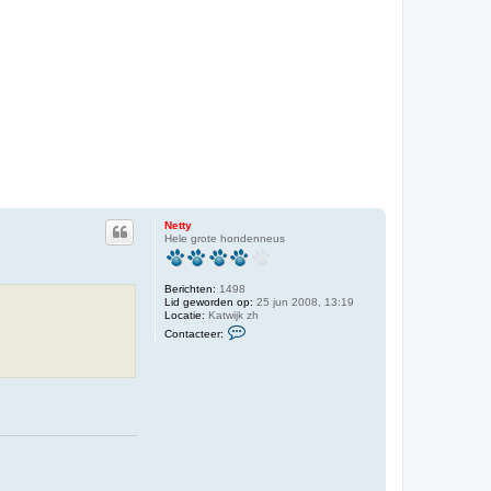
Netty
Hele grote hondenneus
Berichten:
1498
Lid geworden op:
25 jun 2008, 13:19
Locatie:
Katwijk zh
C
Contacteer:
o
n
t
a
c
t
e
e
r
N
e
t