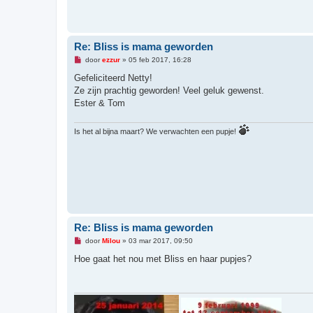
Re: Bliss is mama geworden
O
door
ezzur
»
05 feb 2017, 16:28
n
g
Gefeliciteerd Netty!
e
Ze zijn prachtig geworden! Veel geluk gewenst.
l
e
Ester & Tom
z
e
n
Is het al bijna maart? We verwachten een pupje!
b
e
r
i
c
h
t
Re: Bliss is mama geworden
O
door
Milou
»
03 mar 2017, 09:50
n
g
Hoe gaat het nou met Bliss en haar pupjes?
e
l
e
z
e
n