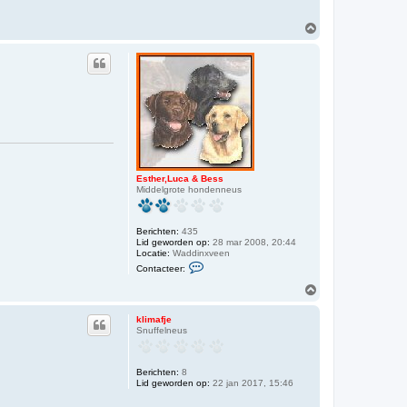
t
y
O
m
h
o
o
g
Esther,Luca & Bess
Middelgrote hondenneus
Berichten:
435
Lid geworden op:
28 mar 2008, 20:44
Locatie:
Waddinxveen
C
Contacteer:
o
n
O
t
m
a
h
c
klimafje
o
t
Snuffelneus
o
e
e
g
r
Berichten:
8
E
Lid geworden op:
s
22 jan 2017, 15:46
t
h