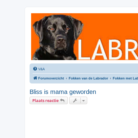
Labradorforum
Het gezelligste Labradorforum van Nederland en België!
V&A
Forumoverzicht
Fokken van de Labrador
Fokken met La
Bliss is mama geworden
Plaats reactie