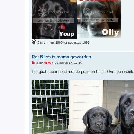
b
e
r
i
c
h
t
Barry ♂ juni 1985 tot augustus 1997
Re: Bliss is mama geworden
O
door
Netty
»
03 mar 2017, 12:59
n
g
Het gaat super goed met de pups en Bliss. Over een week v
e
l
e
z
e
n
b
e
r
i
c
h
t