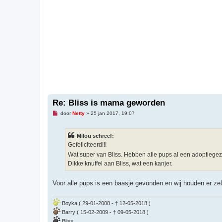
Re: Bliss is mama geworden
O
door
Netty
»
25 jan 2017, 19:07
n
g
e
Milou schreef:
l
e
Gefeliciteerd!!!
z
Wat super van Bliss. Hebben alle pups al een adoptiegezi
e
n
Dikke knuffel aan Bliss, wat een kanjer.
b
e
r
Voor alle pups is een baasje gevonden en wij houden er zel
i
c
h
t
Boyka ( 29-01-2008 - † 12-05-2018 )
Barry ( 15-02-2009 - † 09-05-2018 )
Bliss