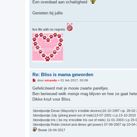
Een overdaad aan schattigheid
e
n
b
Genieten bij jullie
e
r
i
c
h
live life with no regrets
t
Re: Bliss is mama geworden
O
door
miranda
»
01 feb 2017, 00:09
n
g
Gefeliciteerd met je mooie zwarte pareltjes.
e
Ben benieuwd welk meisje mag blijven en hoe ze gaat hete
l
e
Dikke knuf voor Bliss.
z
e
n
:blondpootje:Desie (Mayority's irristible desires)16-10-1997 r.ip. 28-02
b
:blondpootje:July (joking jewel out of mids)13-07-2001 r.i.p.13-10-2010
e
:blondpootje:Iris ( be my irrisstible Iris out of mids) 11-01-2003 r.i.p 25
r
i
:blondpootje:Robin (nickel and dimes girl power) 07-09-2007 rip 10-04
c
Bowie 16-04-2017
h
t