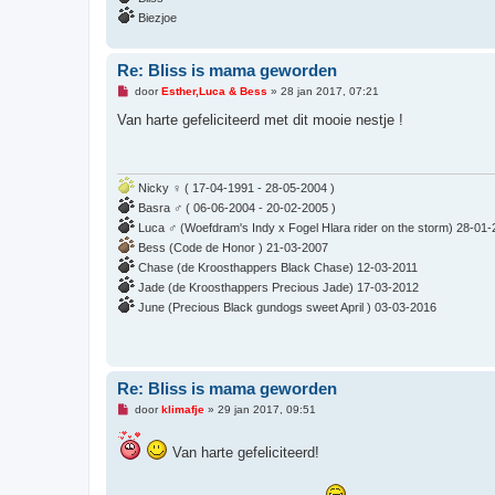
Biezjoe
Re: Bliss is mama geworden
O
door
Esther,Luca & Bess
»
28 jan 2017, 07:21
n
g
Van harte gefeliciteerd met dit mooie nestje !
e
l
e
z
e
Nicky ♀ ( 17-04-1991 - 28-05-2004 )
n
Basra ♂ ( 06-06-2004 - 20-02-2005 )
b
e
Luca ♂ (Woefdram's Indy x Fogel Hlara rider on the storm) 28-01
r
Bess (Code de Honor ) 21-03-2007
i
c
Chase (de Kroosthappers Black Chase) 12-03-2011
h
Jade (de Kroosthappers Precious Jade) 17-03-2012
t
June (Precious Black gundogs sweet April ) 03-03-2016
Re: Bliss is mama geworden
O
door
klimafje
»
29 jan 2017, 09:51
n
g
e
Van harte gefeliciteerd!
l
e
z