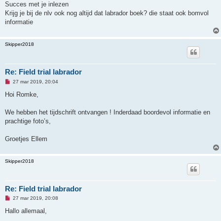
g
Succes met je inlezen
e
Krijg je bij de nlv ook nog altijd dat labrador boek? die staat ook bomvol
l
e
informatie
z
e
n
Skipper2018
b
e
r
i
c
Re: Field trial labrador
h
t
O
27 mar 2019, 20:04
n
g
Hoi Romke,
e
l
e
We hebben het tijdschrift ontvangen ! Inderdaad boordevol informatie en
z
prachtige foto’s,
e
n
b
Groetjes Ellem
e
r
i
c
Skipper2018
h
t
Re: Field trial labrador
O
27 mar 2019, 20:08
n
g
Hallo allemaal,
e