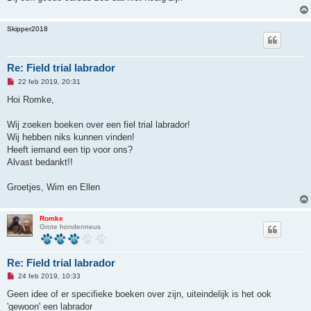
r
i
c
Skipper2018
h
t
Re: Field trial labrador
O
22 feb 2019, 20:31
n
g
Hoi Romke,
e
l
e
Wij zoeken boeken over een fiel trial labrador!
z
Wij hebben niks kunnen vinden!
e
n
Heeft iemand een tip voor ons?
b
Alvast bedankt!!
e
r
i
Groetjes, Wim en Ellen
c
h
t
Romke
Grote hondenneus
Re: Field trial labrador
O
24 feb 2019, 10:33
n
g
Geen idee of er specifieke boeken over zijn, uiteindelijk is het ook
e
'gewoon' een labrador
l