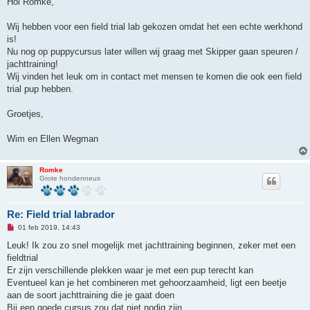
Hoi Romke,
e
l
e
Wij hebben voor een field trial lab gekozen omdat het een echte werkhond
z
is!
e
n
Nu nog op puppycursus later willen wij graag met Skipper gaan speuren /
b
jachttraining!
e
r
Wij vinden het leuk om in contact met mensen te komen die ook een field
i
trial pup hebben.
c
h
t
Groetjes,
Wim en Ellen Wegman
Romke
Grote hondenneus
Re: Field trial labrador
O
01 feb 2019, 14:43
n
g
Leuk! Ik zou zo snel mogelijk met jachttraining beginnen, zeker met een
e
fieldtrial
l
e
Er zijn verschillende plekken waar je met een pup terecht kan
z
Eventueel kan je het combineren met gehoorzaamheid, ligt een beetje
e
n
aan de soort jachttraining die je gaat doen
b
Bij een goede cursus zou dat niet nodig zijn
e