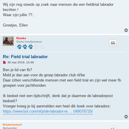
l
e
Wij zijn nog steeds op zoek naar mensen die een fieldtrial labrador
z
bezitten !
e
n
Waar zijn jullie ??..
b
e
r
Groetjes, Ellen
i
c
h
t
Romke
Grote hondenneus
Re: Field trial labrador
O
30 mar 2019, 14:46
n
g
Ben je lid van fb?
e
Meld je dan aan voor de groep labrador club nl/be
l
e
Daar zitten verschillende mensen met een field trial en zijn wel meer fb
z
groepen voor jachthonden
e
n
b
Ik bedoel niet een tijdschrijft, denk dat je daarmee de labradorpost
e
r
bedoelt?
i
Vroeger kreeg je bij aanmelden een heel dik boek over labradors:
c
h
https://www.bol.com/nl/p/de-labrador-re ... 049078720/
t
Knutselsmurf
Beheerder