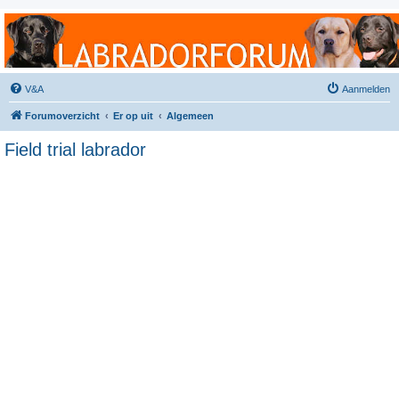
Labradorforum
Het gezelligste Labradorforum van Nederland en België!
V&A
Aanmelden
Forumoverzicht
Er op uit
Algemeen
Field trial labrador