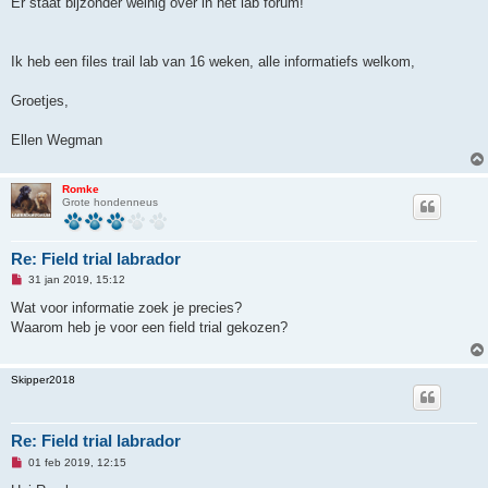
Er staat bijzonder weinig over in het lab forum!
e
r
i
c
h
Ik heb een files trail lab van 16 weken, alle informatiefs welkom,
t
Groetjes,
Ellen Wegman
Romke
Grote hondenneus
Re: Field trial labrador
O
31 jan 2019, 15:12
n
g
Wat voor informatie zoek je precies?
e
Waarom heb je voor een field trial gekozen?
l
e
z
e
Skipper2018
n
b
e
r
i
Re: Field trial labrador
c
O
h
01 feb 2019, 12:15
n
t
g