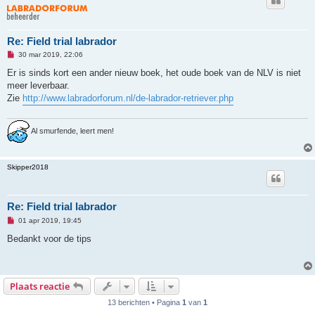
Re: Field trial labrador
O
30 mar 2019, 22:06
n
g
Er is sinds kort een ander nieuw boek, het oude boek van de NLV is niet
e
meer leverbaar.
l
e
Zie
http://www.labradorforum.nl/de-labrador-retriever.php
z
e
n
b
Al smurfende, leert men!
e
r
i
c
Skipper2018
h
t
Re: Field trial labrador
O
01 apr 2019, 19:45
n
g
Bedankt voor de tips
e
l
e
z
e
Plaats reactie
n
b
13 berichten • Pagina
1
van
1
e
r