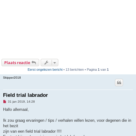
Plaats reactie
Eerst ongelezen bericht
• 13 berichten • Pagina
1
van
1
Skipper2018
Field trial labrador
O
31 jan 2019, 14:28
n
g
Hallo allemaal,
e
l
e
Ik zou graag ervaringen / tips / verhalen willen lezen, voor degenen die in
z
het bezit
e
n
zijn van een field trial labrador !!!!
b