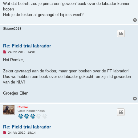
e
Wat dat betreft zou je prima een 'gewoon' boek over de labrador kunnen
z
kopen
e
n
Heb je de fokker al gevraagd of hij iets weet?
b
e
r
Skipper2018
i
c
h
t
Re: Field trial labrador
O
24 feb 2019, 14:01
n
g
Hoi Romke,
e
l
e
Zeker gevraagd aan de fokker, maar geen boeken over de FT labrador!
z
Dus we hebben een boek over de labrador gekocht, en zijn lid geworden
e
n
van de NLV!
b
e
r
Groetjes Ellen
i
c
h
t
Romke
Grote hondenneus
Re: Field trial labrador
O
24 feb 2019, 18:14
n