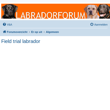
Labradorforum
Het gezelligste Labradorforum van Nederland en België!
V&A
Aanmelden
Forumoverzicht
Er op uit
Algemeen
Field trial labrador