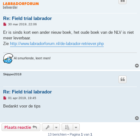
Re: Field trial labrador
O
30 mar 2019, 22:06
n
g
Er is sinds kort een ander nieuw boek, het oude boek van de NLV is niet
e
meer leverbaar.
l
e
Zie
http://www.labradorforum.nl/de-labrador-retriever.php
z
e
n
b
Al smurfende, leert men!
e
r
i
c
Skipper2018
h
t
Re: Field trial labrador
O
01 apr 2019, 19:45
n
g
Bedankt voor de tips
e
l
e
z
e
Plaats reactie
n
b
13 berichten • Pagina
1
van
1
e
r