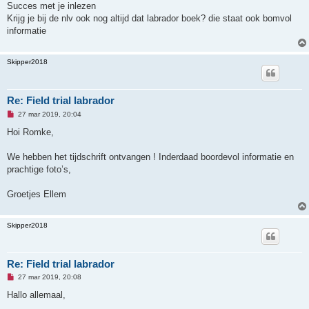
g
Succes met je inlezen
e
Krijg je bij de nlv ook nog altijd dat labrador boek? die staat ook bomvol
l
e
informatie
z
e
n
Skipper2018
b
e
r
i
c
Re: Field trial labrador
h
t
O
27 mar 2019, 20:04
n
g
Hoi Romke,
e
l
e
We hebben het tijdschrift ontvangen ! Inderdaad boordevol informatie en
z
prachtige foto’s,
e
n
b
Groetjes Ellem
e
r
i
c
Skipper2018
h
t
Re: Field trial labrador
O
27 mar 2019, 20:08
n
g
Hallo allemaal,
e