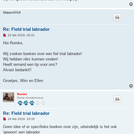
r
i
c
Skipper2018
h
t
Re: Field trial labrador
O
22 feb 2019, 20:31
n
g
Hoi Romke,
e
l
e
Wij zoeken boeken over een fiel trial labrador!
z
Wij hebben niks kunnen vinden!
e
n
Heeft iemand een tip voor ons?
b
Alvast bedankt!!
e
r
i
Groetjes, Wim en Ellen
c
h
t
Romke
Grote hondenneus
Re: Field trial labrador
O
24 feb 2019, 10:33
n
g
Geen idee of er specifieke boeken over zijn, uiteindelijk is het ook
e
'gewoon' een labrador
l