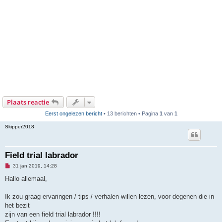
Plaats reactie
Eerst ongelezen bericht
• 13 berichten • Pagina
1
van
1
Skipper2018
Field trial labrador
O
31 jan 2019, 14:28
n
g
Hallo allemaal,
e
l
e
Ik zou graag ervaringen / tips / verhalen willen lezen, voor degenen die in
z
het bezit
e
n
zijn van een field trial labrador !!!!
b