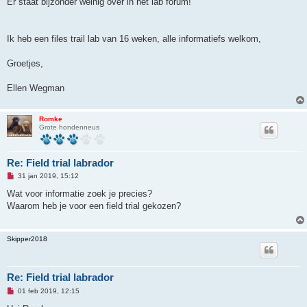
Er staat bijzonder weinig over in het lab forum!
e
r
i
c
h
Ik heb een files trail lab van 16 weken, alle informatiefs welkom,
t
Groetjes,
Ellen Wegman
Romke
Grote hondenneus
Re: Field trial labrador
O
31 jan 2019, 15:12
n
g
Wat voor informatie zoek je precies?
e
Waarom heb je voor een field trial gekozen?
l
e
z
e
Skipper2018
n
b
e
r
i
Re: Field trial labrador
c
O
h
01 feb 2019, 12:15
n
t
g