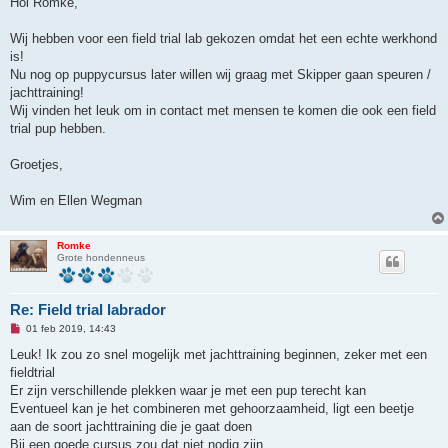
Hoi Romke,
e
l
e
Wij hebben voor een field trial lab gekozen omdat het een echte werkhond
z
is!
e
n
Nu nog op puppycursus later willen wij graag met Skipper gaan speuren /
b
jachttraining!
e
r
Wij vinden het leuk om in contact met mensen te komen die ook een field
i
trial pup hebben.
c
h
t
Groetjes,
Wim en Ellen Wegman
Romke
Grote hondenneus
Re: Field trial labrador
O
01 feb 2019, 14:43
n
g
Leuk! Ik zou zo snel mogelijk met jachttraining beginnen, zeker met een
e
fieldtrial
l
e
Er zijn verschillende plekken waar je met een pup terecht kan
z
Eventueel kan je het combineren met gehoorzaamheid, ligt een beetje
e
n
aan de soort jachttraining die je gaat doen
b
Bij een goede cursus zou dat niet nodig zijn
e