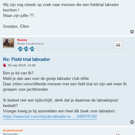
l
e
Wij zijn nog steeds op zoek naar mensen die een fieldtrial labrador
z
bezitten !
e
n
Waar zijn jullie ??..
b
e
r
Groetjes, Ellen
i
c
h
t
Romke
Grote hondenneus
Re: Field trial labrador
O
30 mar 2019, 14:46
n
g
Ben je lid van fb?
e
Meld je dan aan voor de groep labrador club nl/be
l
e
Daar zitten verschillende mensen met een field trial en zijn wel meer fb
z
groepen voor jachthonden
e
n
b
Ik bedoel niet een tijdschrijft, denk dat je daarmee de labradorpost
e
r
bedoelt?
i
Vroeger kreeg je bij aanmelden een heel dik boek over labradors:
c
h
https://www.bol.com/nl/p/de-labrador-re ... 049078720/
t
Knutselsmurf
Beheerder