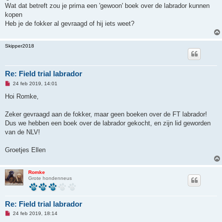
e
Wat dat betreft zou je prima een 'gewoon' boek over de labrador kunnen
z
kopen
e
n
Heb je de fokker al gevraagd of hij iets weet?
b
e
r
Skipper2018
i
c
h
t
Re: Field trial labrador
O
24 feb 2019, 14:01
n
g
Hoi Romke,
e
l
e
Zeker gevraagd aan de fokker, maar geen boeken over de FT labrador!
z
Dus we hebben een boek over de labrador gekocht, en zijn lid geworden
e
n
van de NLV!
b
e
r
Groetjes Ellen
i
c
h
t
Romke
Grote hondenneus
Re: Field trial labrador
O
24 feb 2019, 18:14
n