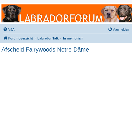
Labradorforum
Het gezelligste Labradorforum van Nederland en België!
V&A
Aanmelden
Forumoverzicht
Labrador Talk
In memoriam
Afscheid Fairywoods Notre Dâme