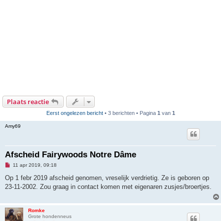
Plaats reactie
Eerst ongelezen bericht
• 3 berichten • Pagina
1
van
1
Amy69
Afscheid Fairywoods Notre Dâme
O
11 apr 2019, 09:18
n
g
Op 1 febr 2019 afscheid genomen, vreselijk verdrietig. Ze is geboren op
e
23-11-2002. Zou graag in contact komen met eigenaren zusjes/broertjes.
l
e
z
e
Romke
n
Grote hondenneus
b