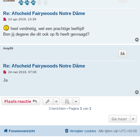
e
r
i
Re: Afscheid Fairywoods Notre Dâme
c
h
O
14 apr 2019, 13:39
t
n
g
heel verdrietig, wel een prachtige leeftijd!
e
Ben jij degene die dit ook op fb heeft gevraagd?
l
e
z
e
Amy69
n
b
e
r
i
Re: Afscheid Fairywoods Notre Dâme
c
h
O
24 mei 2019, 07:06
t
n
g
Ja
e
l
e
z
e
Plaats reactie
n
b
3 berichten • Pagina
1
van
1
e
r
i
Ga naar
c
h
t
Forumoverzicht
Verwijder cookies
Alle tijden zijn
UTC+02:00