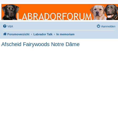
Labradorforum
Het gezelligste Labradorforum van Nederland en België!
V&A
Aanmelden
Forumoverzicht
Labrador Talk
In memoriam
Afscheid Fairywoods Notre Dâme