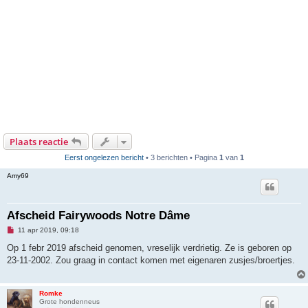
Plaats reactie
Eerst ongelezen bericht
• 3 berichten • Pagina
1
van
1
Amy69
Afscheid Fairywoods Notre Dâme
O
11 apr 2019, 09:18
n
g
Op 1 febr 2019 afscheid genomen, vreselijk verdrietig. Ze is geboren op
e
23-11-2002. Zou graag in contact komen met eigenaren zusjes/broertjes.
l
e
z
e
Romke
n
Grote hondenneus
b