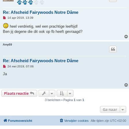
e
r
i
Re: Afscheid Fairywoods Notre Dâme
c
h
O
14 apr 2019, 13:39
t
n
g
heel verdrietig, wel een prachtige leeftijd!
e
Ben jij degene die dit ook op fb heeft gevraagd?
l
e
z
e
Amy69
n
b
e
r
i
Re: Afscheid Fairywoods Notre Dâme
c
h
O
24 mei 2019, 07:06
t
n
g
Ja
e
l
e
z
e
Plaats reactie
n
b
3 berichten • Pagina
1
van
1
e
r
i
Ga naar
c
h
t
Forumoverzicht
Verwijder cookies
Alle tijden zijn
UTC+02:00