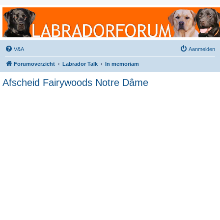
Labradorforum
Het gezelligste Labradorforum van Nederland en België!
V&A
Aanmelden
Forumoverzicht
Labrador Talk
In memoriam
Afscheid Fairywoods Notre Dâme