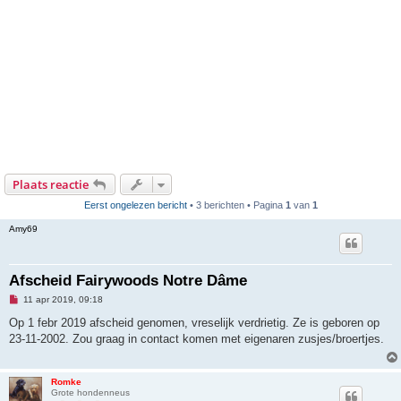
Plaats reactie
Eerst ongelezen bericht
• 3 berichten • Pagina
1
van
1
Amy69
Afscheid Fairywoods Notre Dâme
O
11 apr 2019, 09:18
n
g
Op 1 febr 2019 afscheid genomen, vreselijk verdrietig. Ze is geboren op
e
23-11-2002. Zou graag in contact komen met eigenaren zusjes/broertjes.
l
e
z
e
Romke
n
Grote hondenneus
b