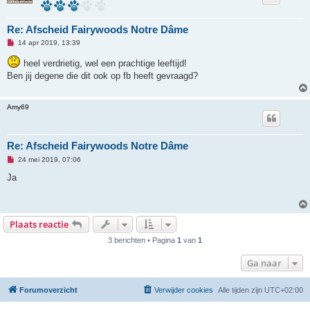
e
r
i
Re: Afscheid Fairywoods Notre Dâme
c
h
O
14 apr 2019, 13:39
t
n
g
heel verdrietig, wel een prachtige leeftijd!
e
Ben jij degene die dit ook op fb heeft gevraagd?
l
e
z
e
Amy69
n
b
e
r
i
Re: Afscheid Fairywoods Notre Dâme
c
h
O
24 mei 2019, 07:06
t
n
g
Ja
e
l
e
z
e
Plaats reactie
n
b
3 berichten • Pagina
1
van
1
e
r
i
Ga naar
c
h
t
Forumoverzicht
Verwijder cookies
Alle tijden zijn
UTC+02:00