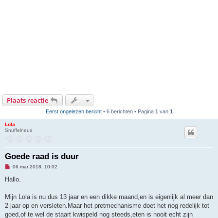
Plaats reactie
Eerst ongelezen bericht
• 6 berichten • Pagina
1
van
1
Lola
Snuffelneus
Goede raad is duur
O
06 mar 2018, 10:02
n
g
Hallo.
e
l
e
Mijn Lola is nu dus 13 jaar en een dikke maand,en is eigenlijk al meer dan
z
2 jaar op en versleten.Maar het pretmechanisme doet het nog redelijk tot
e
n
goed,of te wel de staart kwispeld nog steeds,eten is nooit echt zijn