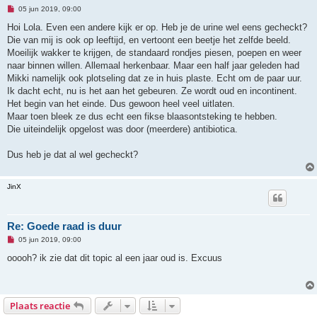
O
05 jun 2019, 09:00
n
g
Hoi Lola. Even een andere kijk er op. Heb je de urine wel eens gecheckt?
e
Die van mij is ook op leeftijd, en vertoont een beetje het zelfde beeld.
l
e
Moeilijk wakker te krijgen, de standaard rondjes piesen, poepen en weer
z
naar binnen willen. Allemaal herkenbaar. Maar een half jaar geleden had
e
n
Mikki namelijk ook plotseling dat ze in huis plaste. Echt om de paar uur.
b
Ik dacht echt, nu is het aan het gebeuren. Ze wordt oud en incontinent.
e
r
Het begin van het einde. Dus gewoon heel veel uitlaten.
i
Maar toen bleek ze dus echt een fikse blaasontsteking te hebben.
c
h
Die uiteindelijk opgelost was door (meerdere) antibiotica.
t
Dus heb je dat al wel gecheckt?
JinX
Re: Goede raad is duur
O
05 jun 2019, 09:00
n
g
ooooh? ik zie dat dit topic al een jaar oud is. Excuus
e
l
e
z
e
Plaats reactie
n
b