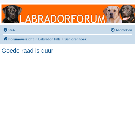
Labradorforum
Het gezelligste Labradorforum van Nederland en België!
V&A
Aanmelden
Forumoverzicht
Labrador Talk
Seniorenhoek
Goede raad is duur