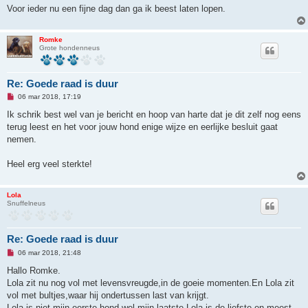
Voor ieder nu een fijne dag dan ga ik beest laten lopen.
Romke
Grote hondenneus
Re: Goede raad is duur
O
06 mar 2018, 17:19
n
g
Ik schrik best wel van je bericht en hoop van harte dat je dit zelf nog eens
e
terug leest en het voor jouw hond enige wijze en eerlijke besluit gaat
l
e
nemen.
z
e
n
Heel erg veel sterkte!
b
e
r
Lola
i
Snuffelneus
c
h
t
Re: Goede raad is duur
O
06 mar 2018, 21:48
n
g
Hallo Romke.
e
Lola zit nu nog vol met levensvreugde,in de goeie momenten.En Lola zit
l
e
vol met bultjes,waar hij ondertussen last van krijgt.
z
Lola is niet mijn eerste hond,wel mijn laatste.Lola is de liefste en meest