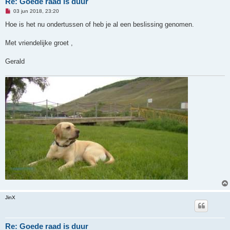
Re: Goede raad is duur
O
03 jun 2018, 23:20
n
g
Hoe is het nu ondertussen of heb je al een beslissing genomen.
e
l
e
Met vriendelijke groet ,
z
e
n
Gerald
b
e
r
i
c
h
t
JinX
Re: Goede raad is duur