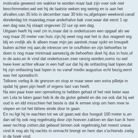
b
motivatie geweest om wakker te worden maar laat zijn voer ook niet
e
r
beschimmelen,wel eet hij de laatste weken erg weinig en is aan het
i
afvallen,van 35 kilo in december naar 30 kilo nu,afgelopen weekend,vanaf
c
h
donderdag tot maandag,maar anderhalve bak voer,waar dat eerst 1 op
t
een dag was,hij slaapt ongeveer 22 uur op een dag.
Uitgaan heeft hij veel zin in,maar dat is ondertussen een opgaaf als we
nog maar 20 meter van huis zijn,hij weet nog wat het is dus reageert erg
blij en vrolijk als ik alleen maar mijn jas aantrek,maar sjokt en kreupelt
buiten achter mij aan,de intresse om te snuffelen en zijn behoeftes te
doen is nog maar minimaal aanwezig,de behoeftes doet hij dus in huis,of
in de auto,en ik vind dat ondertussen zeer ranzig worden,soms nu wel
twee keer achter elkaar in een half uur dat hij de ontlasting laat lopen,dat
hij zijn ontlasting laat lopen is nu vanaf medio augustus echt bezig,eerst
was het sporadisch.
Telkens verleg ik de grenzen en stop er maar weer een extra pilletje in
opdat hij geen pijn heeft of ergens last van heeft.
Na een paar keer een opmerking te hebben gehad of het niet beter was
om Lola te laten gaan heb ik de da gister gebeld en die zei ook dat hij wel
oud is en idd misschien het beste is dat ik ermee stop om hem mee te
slepen en tot het bittere einde door te gaan.
En nu ligt hij te wachten tot we uit gaan,wat dus hooguit 100 meter is,en
dan wil hij ook nog regelmatig door zijn hoeven zakken en dan kan ik hem
weer rechtop zetten,dat gebeurt binnen ook regelmatig,het meest sneue
vind ik nog als hij nachts in onmacht brengt en hem dan s'ochtends zielig
in de hoek vind.