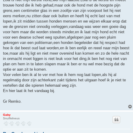
e
n
trouwe hond die ik heb gehad,maar ook de hond met de hoogste pijn
b
grens,een centimeter glas in een zooltje van zijn voorpoot liet hij niet
e
r
eens merken,nu zitten daar ook bulten en heeft hij echt last van met
i
lopen,ik zit midden tussen honden mensen en we wijzen elkaar erop dat
c
h
we de grenzen niet onnodig verleggen,vandaag was weer een goeie dag
t
voor hem maar die worden steeds minder,en ik laat mijn hond echt niet
voor een dwarse scheet weg spuiten,afgelopen jaar nog een pluim
gekregen van een politieman,een honden begeleider dat hij respect had
hoe ik dat beest oud laat worden,en ik ben eerlijk en reeel naar mijn beest
toe,maar als hij ligt en niet meer overeind kan komen en zo de hele nacht
in onmacht moet liggen is niet leuk voor het ding,ik ben het nog niet van
plan om hem in te laten slapen maar ik ben er nu wel mee bezig dat de
optie er aan zit te komen.
Voor velen ben ik al te ver met hoe ik hem nog laat lopen,als hij al
regelmatig door zijn achterkant zakt tijdens het uitgaan hoef ik je niet te
vertellen dat die spieren helemaal weg zijn.
En hier laat ik het vandaag bij.
Gr Remko.
Gaby
Snuffelneus