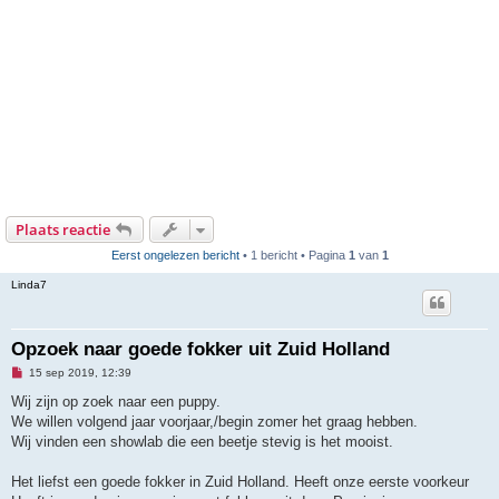
Plaats reactie
Eerst ongelezen bericht
• 1 bericht • Pagina
1
van
1
Linda7
Opzoek naar goede fokker uit Zuid Holland
O
15 sep 2019, 12:39
n
g
Wij zijn op zoek naar een puppy.
e
We willen volgend jaar voorjaar,/begin zomer het graag hebben.
l
e
Wij vinden een showlab die een beetje stevig is het mooist.
z
e
n
Het liefst een goede fokker in Zuid Holland. Heeft onze eerste voorkeur
b