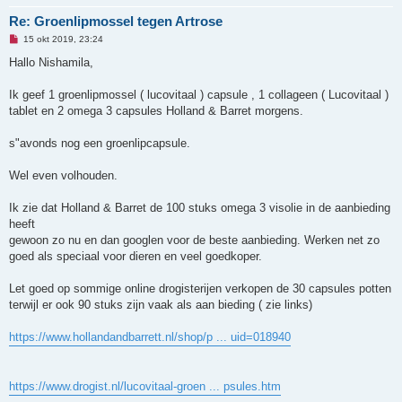
i
Re: Groenlipmossel tegen Artrose
c
h
O
15 okt 2019, 23:24
t
n
g
Hallo Nishamila,
e
l
e
Ik geef 1 groenlipmossel ( lucovitaal ) capsule , 1 collageen ( Lucovitaal )
z
tablet en 2 omega 3 capsules Holland & Barret morgens.
e
n
b
s"avonds nog een groenlipcapsule.
e
r
i
Wel even volhouden.
c
h
t
Ik zie dat Holland & Barret de 100 stuks omega 3 visolie in de aanbieding
heeft
gewoon zo nu en dan googlen voor de beste aanbieding. Werken net zo
goed als speciaal voor dieren en veel goedkoper.
Let goed op sommige online drogisterijen verkopen de 30 capsules potten
terwijl er ook 90 stuks zijn vaak als aan bieding ( zie links)
https://www.hollandandbarrett.nl/shop/p ... uid=018940
https://www.drogist.nl/lucovitaal-groen ... psules.htm