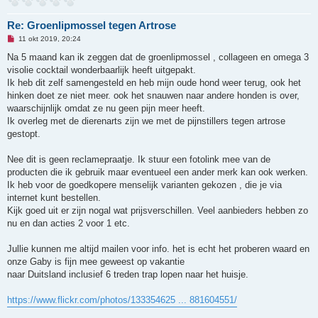
Re: Groenlipmossel tegen Artrose
O
11 okt 2019, 20:24
n
g
Na 5 maand kan ik zeggen dat de groenlipmossel , collageen en omega 3
e
visolie cocktail wonderbaarlijk heeft uitgepakt.
l
e
Ik heb dit zelf samengesteld en heb mijn oude hond weer terug, ook het
z
hinken doet ze niet meer. ook het snauwen naar andere honden is over,
e
n
waarschijnlijk omdat ze nu geen pijn meer heeft.
b
Ik overleg met de dierenarts zijn we met de pijnstillers tegen artrose
e
r
gestopt.
i
c
h
Nee dit is geen reclamepraatje. Ik stuur een fotolink mee van de
t
producten die ik gebruik maar eventueel een ander merk kan ook werken.
Ik heb voor de goedkopere menselijk varianten gekozen , die je via
internet kunt bestellen.
Kijk goed uit er zijn nogal wat prijsverschillen. Veel aanbieders hebben zo
nu en dan acties 2 voor 1 etc.
Jullie kunnen me altijd mailen voor info. het is echt het proberen waard en
onze Gaby is fijn mee geweest op vakantie
naar Duitsland inclusief 6 treden trap lopen naar het huisje.
https://www.flickr.com/photos/133354625 ... 881604551/