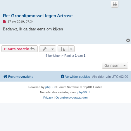
Re: Groenlipmossel tegen Artrose
O
17 okt 2019, 07:34
n
g
Bedankt, ik ga daar eens om kijken
e
l
e
z
e
Plaats reactie
n
b
5 berichten • Pagina
1
van
1
e
r
i
Ga naar
c
h
t
Forumoverzicht
Verwijder cookies
Alle tijden zijn
UTC+02:00
Powered by
phpBB
® Forum Software © phpBB Limited
Nederlandse vertaling door
phpBB.nl
.
Privacy
|
Gebruikersvoorwaarden