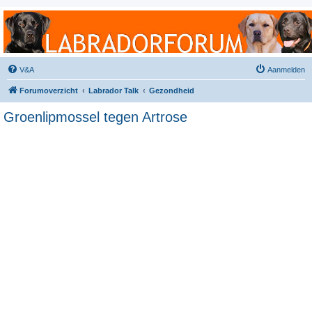
Labradorforum
Het gezelligste Labradorforum van Nederland en België!
V&A
Aanmelden
Forumoverzicht
Labrador Talk
Gezondheid
Groenlipmossel tegen Artrose