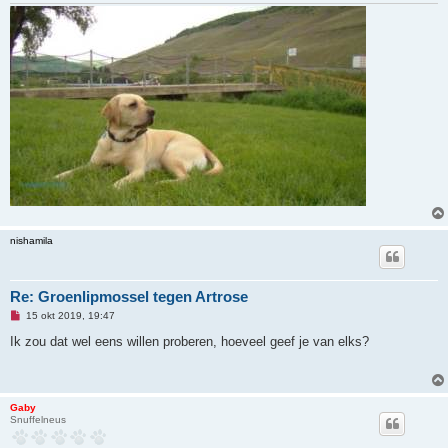
nishamila
Re: Groenlipmossel tegen Artrose
O
15 okt 2019, 19:47
n
g
Ik zou dat wel eens willen proberen, hoeveel geef je van elks?
e
l
e
z
e
Gaby
n
Snuffelneus
b
e
r