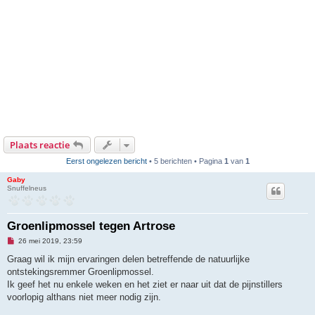
Plaats reactie
Eerst ongelezen bericht
• 5 berichten • Pagina
1
van
1
Gaby
Snuffelneus
Groenlipmossel tegen Artrose
O
26 mei 2019, 23:59
n
g
Graag wil ik mijn ervaringen delen betreffende de natuurlijke
e
ontstekingsremmer Groenlipmossel.
l
e
Ik geef het nu enkele weken en het ziet er naar uit dat de pijnstillers
z
voorlopig althans niet meer nodig zijn.
e
n