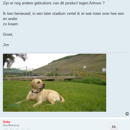
b
Zijn er nog andere gebruikers van dit product tegen Artrose ?
e
r
i
Ik ben benieuwd, in een later stadium vertel ik er wat meer over hoe een
c
h
en ander
t
zo kwam.
Groet,
Jim
Gaby
Snuffelneus