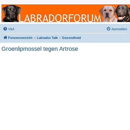
Labradorforum
Het gezelligste Labradorforum van Nederland en België!
V&A
Aanmelden
Forumoverzicht
Labrador Talk
Gezondheid
Groenlipmossel tegen Artrose