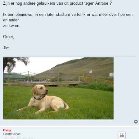
b
Zijn er nog andere gebruikers van dit product tegen Artrose ?
e
r
i
Ik ben benieuwd, in een later stadium vertel ik er wat meer over hoe een
c
h
en ander
t
zo kwam.
Groet,
Jim
Gaby
Snuffelneus