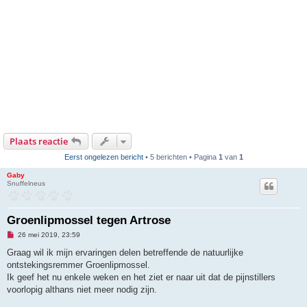
Plaats reactie
Eerst ongelezen bericht
• 5 berichten • Pagina
1
van
1
Gaby
Snuffelneus
Groenlipmossel tegen Artrose
O
26 mei 2019, 23:59
n
g
Graag wil ik mijn ervaringen delen betreffende de natuurlijke
e
ontstekingsremmer Groenlipmossel.
l
e
Ik geef het nu enkele weken en het ziet er naar uit dat de pijnstillers
z
voorlopig althans niet meer nodig zijn.
e
n