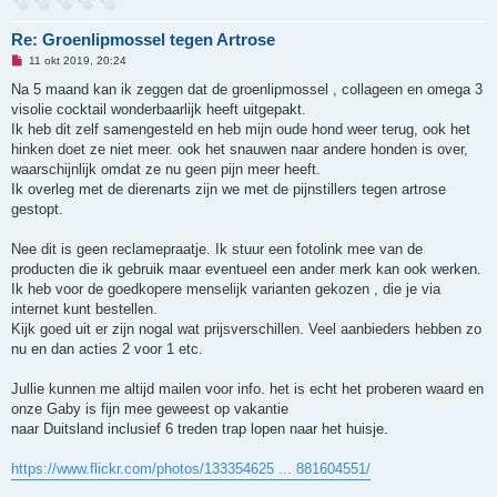
Re: Groenlipmossel tegen Artrose
O
11 okt 2019, 20:24
n
g
Na 5 maand kan ik zeggen dat de groenlipmossel , collageen en omega 3
e
visolie cocktail wonderbaarlijk heeft uitgepakt.
l
e
Ik heb dit zelf samengesteld en heb mijn oude hond weer terug, ook het
z
hinken doet ze niet meer. ook het snauwen naar andere honden is over,
e
n
waarschijnlijk omdat ze nu geen pijn meer heeft.
b
Ik overleg met de dierenarts zijn we met de pijnstillers tegen artrose
e
r
gestopt.
i
c
h
Nee dit is geen reclamepraatje. Ik stuur een fotolink mee van de
t
producten die ik gebruik maar eventueel een ander merk kan ook werken.
Ik heb voor de goedkopere menselijk varianten gekozen , die je via
internet kunt bestellen.
Kijk goed uit er zijn nogal wat prijsverschillen. Veel aanbieders hebben zo
nu en dan acties 2 voor 1 etc.
Jullie kunnen me altijd mailen voor info. het is echt het proberen waard en
onze Gaby is fijn mee geweest op vakantie
naar Duitsland inclusief 6 treden trap lopen naar het huisje.
https://www.flickr.com/photos/133354625 ... 881604551/