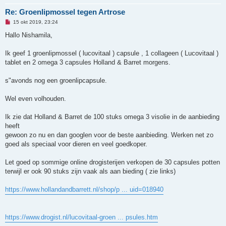
i
Re: Groenlipmossel tegen Artrose
c
h
O
15 okt 2019, 23:24
t
n
g
Hallo Nishamila,
e
l
e
Ik geef 1 groenlipmossel ( lucovitaal ) capsule , 1 collageen ( Lucovitaal )
z
tablet en 2 omega 3 capsules Holland & Barret morgens.
e
n
b
s"avonds nog een groenlipcapsule.
e
r
i
Wel even volhouden.
c
h
t
Ik zie dat Holland & Barret de 100 stuks omega 3 visolie in de aanbieding
heeft
gewoon zo nu en dan googlen voor de beste aanbieding. Werken net zo
goed als speciaal voor dieren en veel goedkoper.
Let goed op sommige online drogisterijen verkopen de 30 capsules potten
terwijl er ook 90 stuks zijn vaak als aan bieding ( zie links)
https://www.hollandandbarrett.nl/shop/p ... uid=018940
https://www.drogist.nl/lucovitaal-groen ... psules.htm