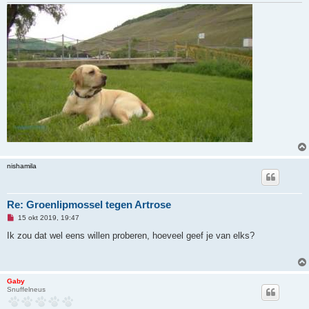
nishamila
Re: Groenlipmossel tegen Artrose
O
15 okt 2019, 19:47
n
g
Ik zou dat wel eens willen proberen, hoeveel geef je van elks?
e
l
e
z
e
Gaby
n
Snuffelneus
b
e
r