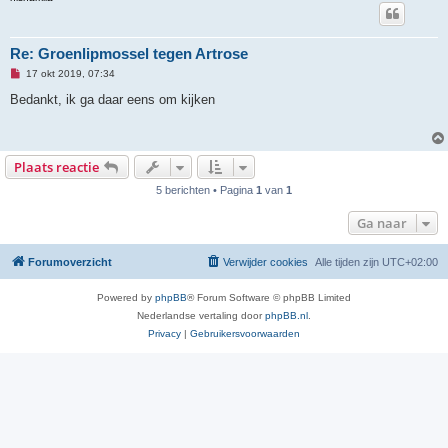
Re: Groenlipmossel tegen Artrose
O
17 okt 2019, 07:34
n
g
Bedankt, ik ga daar eens om kijken
e
l
e
z
e
Plaats reactie
n
b
5 berichten • Pagina
1
van
1
e
r
i
Ga naar
c
h
t
Forumoverzicht
Verwijder cookies
Alle tijden zijn
UTC+02:00
Powered by
phpBB
® Forum Software © phpBB Limited
Nederlandse vertaling door
phpBB.nl
.
Privacy
|
Gebruikersvoorwaarden