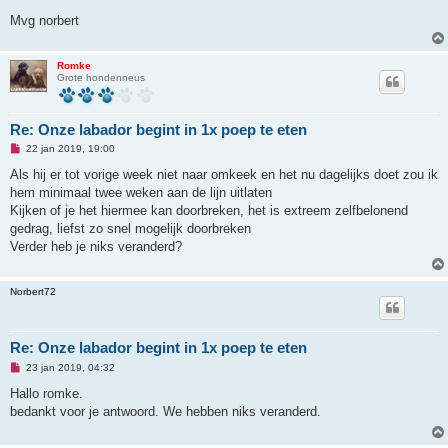
e
r
Mvg norbert
i
c
h
t
Romke
Grote hondenneus
Re: Onze labador begint in 1x poep te eten
O
22 jan 2019, 19:00
n
g
Als hij er tot vorige week niet naar omkeek en het nu dagelijks doet zou ik
e
hem minimaal twee weken aan de lijn uitlaten
l
e
Kijken of je het hiermee kan doorbreken, het is extreem zelfbelonend
z
gedrag, liefst zo snel mogelijk doorbreken
e
n
Verder heb je niks veranderd?
b
e
r
Norbert72
i
c
h
t
Re: Onze labador begint in 1x poep te eten
O
23 jan 2019, 04:32
n
g
Hallo romke.
e
bedankt voor je antwoord. We hebben niks veranderd.
l
e
z