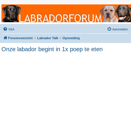
Labradorforum
Het gezelligste Labradorforum van Nederland en België!
V&A
Aanmelden
Forumoverzicht
Labrador Talk
Opvoeding
Onze labador begint in 1x poep te eten