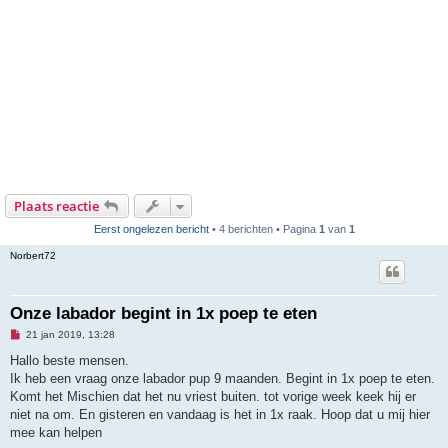
Plaats reactie
Eerst ongelezen bericht
• 4 berichten • Pagina
1
van
1
Norbert72
Onze labador begint in 1x poep te eten
O
21 jan 2019, 13:28
n
g
Hallo beste mensen.
e
Ik heb een vraag onze labador pup 9 maanden. Begint in 1x poep te eten.
l
e
Komt het Mischien dat het nu vriest buiten. tot vorige week keek hij er
z
niet na om. En gisteren en vandaag is het in 1x raak. Hoop dat u mij hier
e
n
mee kan helpen
b