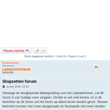
Plaats reactie
Eerst ongelezen bericht
• 1 bericht • Pagina
1
van
1
Knutselsmurf
Beheerder
Stopzetten forum
O
11 dec 2019, 12:33
n
g
Vanwege de teruglopende belangstelling voor het Labradorforum, zal dit
e
forum in zijn huidige vorm stoppen. Omdat er wel veel kennis zit in de
l
e
berichten op dit forum zal het forum op alleen-lezen worden gezet. Nieuwe
z
berichten kunnen niet meer aangemaakt en bestaande niet meer worden
e
n